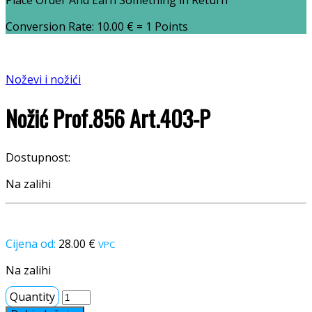
Place Order And Earn Something in Return
Conversion Rate:
10.00
€
= 1 Points
Noževi i nožići
Nožić Prof.856 Art.403-P
Dostupnost:
Na zalihi
28.00
€
VPC
Na zalihi
Quantity