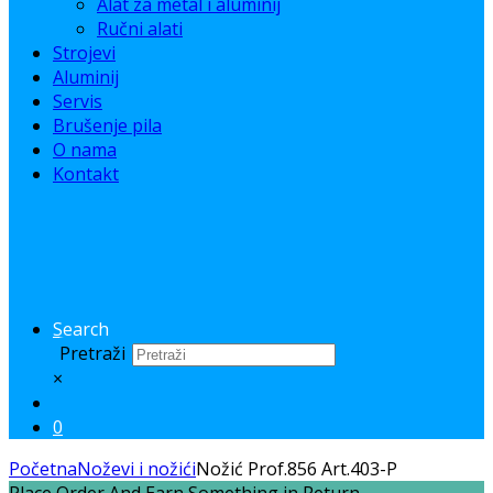
Alat za metal i aluminij
Ručni alati
Strojevi
Aluminij
Servis
Brušenje pila
O nama
Kontakt
Search
Pretraži
×
0
Početna
Noževi i nožići
Nožić Prof.856 Art.403-P