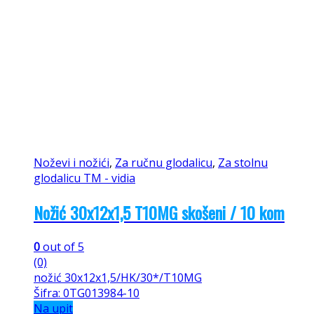
Noževi i nožići
,
Za ručnu glodalicu
,
Za stolnu
glodalicu TM - vidia
Nožić 30x12x1,5 T10MG skošeni / 10 kom
0
out of 5
(0)
nožić 30x12x1,5/HK/30*/T10MG
Šifra: 0TG013984-10
Na upit