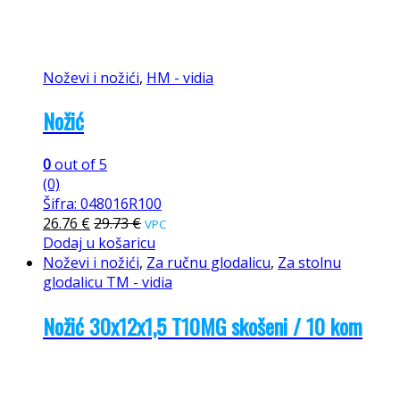
Noževi i nožići
,
HM - vidia
Nožić
0
out of 5
(0)
Šifra: 048016R100
26.76
€
29.73
€
VPC
Dodaj u košaricu
Noževi i nožići
,
Za ručnu glodalicu
,
Za stolnu
glodalicu TM - vidia
Nožić 30x12x1,5 T10MG skošeni / 10 kom