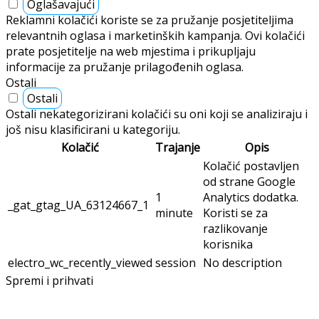
Oglašavajući
Reklamni kolačići koriste se za pružanje posjetiteljima
relevantnih oglasa i marketinških kampanja. Ovi kolačići
prate posjetitelje na web mjestima i prikupljaju
informacije za pružanje prilagođenih oglasa.
Ostali
Ostali
Ostali nekategorizirani kolačići su oni koji se analiziraju i
još nisu klasificirani u kategoriju.
Kolačić
Trajanje
Opis
Kolačić postavljen
od strane Google
1
Analytics dodatka.
_gat_gtag_UA_63124667_1
minute
Koristi se za
razlikovanje
korisnika
electro_wc_recently_viewed
session
No description
Spremi i prihvati