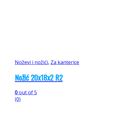
Noževi i nožići
,
Za kanterice
Nožić 20x18x2 R2
0
out of 5
(0)