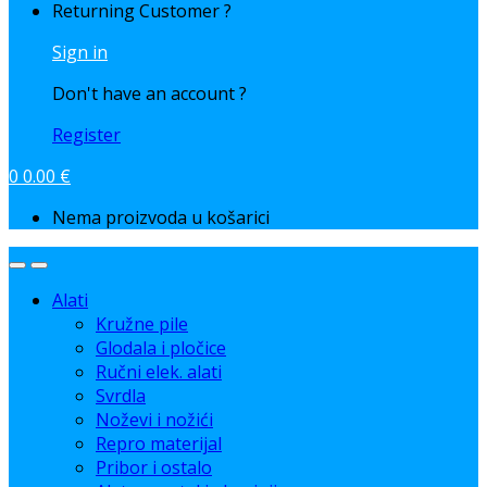
Returning Customer ?
Sign in
Don't have an account ?
Register
0
0.00
€
Nema proizvoda u košarici
Alati
Kružne pile
Glodala i pločice
Ručni elek. alati
Svrdla
Noževi i nožići
Repro materijal
Pribor i ostalo