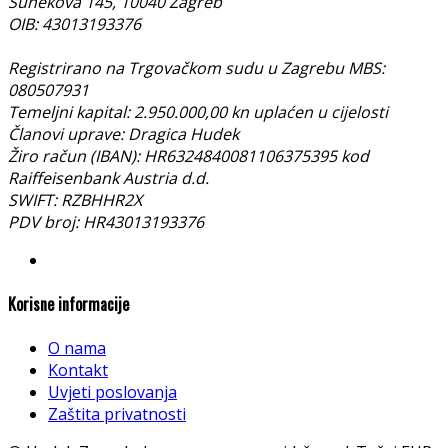
Sunekova 145, 10040 Zagreb
OIB: 43013193376
Registrirano na Trgovačkom sudu u Zagrebu MBS:
080507931
Temeljni kapital: 2.950.000,00 kn uplaćen u cijelosti
Članovi uprave: Dragica Hudek
Žiro račun (IBAN): HR6324840081106375395 kod
Raiffeisenbank Austria d.d.
SWIFT: RZBHHR2X
PDV broj: HR43013193376
Korisne informacije
O nama
Kontakt
Uvjeti poslovanja
Zaštita privatnosti