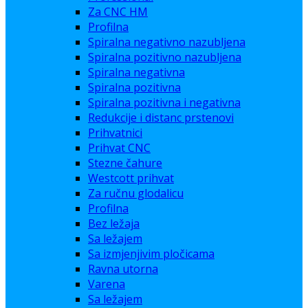
Za CNC HM
Profilna
Spiralna negativno nazubljena
Spiralna pozitivno nazubljena
Spiralna negativna
Spiralna pozitivna
Spiralna pozitivna i negativna
Redukcije i distanc prstenovi
Prihvatnici
Prihvat CNC
Stezne čahure
Westcott prihvat
Za ručnu glodalicu
Profilna
Bez ležaja
Sa ležajem
Sa izmjenjivim pločicama
Ravna utorna
Varena
Sa ležajem