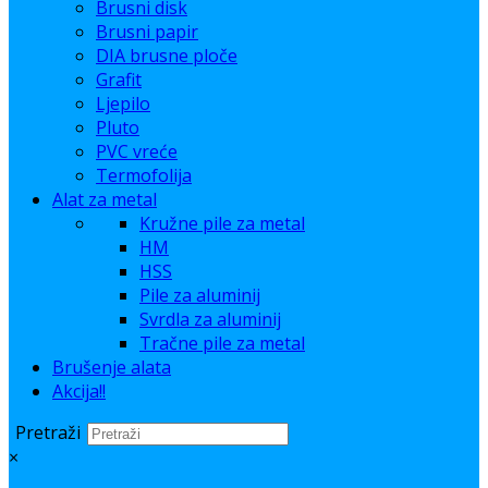
Brusni disk
Brusni papir
DIA brusne ploče
Grafit
Ljepilo
Pluto
PVC vreće
Termofolija
Alat za metal
Kružne pile za metal
HM
HSS
Pile za aluminij
Svrdla za aluminij
Tračne pile za metal
Brušenje alata
Akcija!!
Pretraži
×