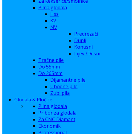
Za kekserice/smolnice
Pilna glodala
Hss
KV
NV
Predrezači
Dupli
Konusni
Lijevi/Desni
Tračne pile
Do 55mm
Do 265mm
Dijamantne pile
Ubodne pile
Zubi pila
Glodala & Pločice
Pilna glodala
Pribor za glodala
Za CNC Diamant
Ekonomik
Professional