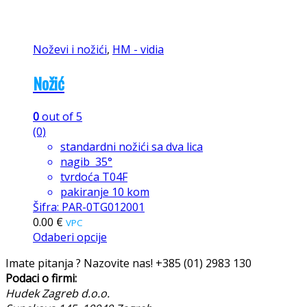
Noževi i nožići
,
HM - vidia
Nožić
0
out of 5
(0)
standardni nožići sa dva lica
nagib 35°
tvrdoća T04F
pakiranje 10 kom
Šifra: PAR-0TG012001
0.00
€
VPC
Odaberi opcije
Imate pitanja ? Nazovite nas!
+385 (01) 2983 130
Podaci o firmi:
Hudek Zagreb d.o.o.