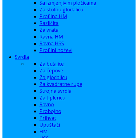
Sa izmjenjivim pločicama
Za stolnu glodalicu
Profilna HM
Razlićita
Za vrata
Ravna HM
Ravna HSS
Profilni noževi
Svrdla
Za bušilice
Za čepove
Za glodalicu
Za kvadratne rupe
Strojna svrdla
Za tiplericu
Ravno
Probojno
Prihvat
Upuštači
HM