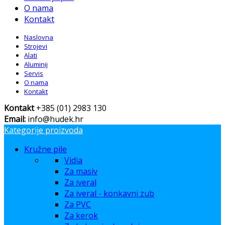
O nama
Kontakt
Naslovna
Strojevi
Alati
Aluminij
Servis
O nama
Kontakt
Kontakt
+385 (01) 2983 130
Email:
info@hudek.hr
Kategorije proizvoda
Kružne pile
Vidia
Za masiv
Za iveral
Za iveral - konkavni zub
Za PVC
Za kerok