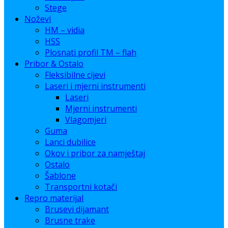
Stege
Noževi
HM – vidia
HSS
Plosnati profil TM – flah
Pribor & Ostalo
Fleksibilne cijevi
Laseri i mjerni instrumenti
Laseri
Mjerni instrumenti
Vlagomjeri
Guma
Lanci dubilice
Okov i pribor za namještaj
Ostalo
Šablone
Transportni kotači
Repro materijal
Brusevi dijamant
Brusne trake