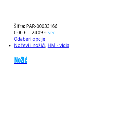
Šifra: PAR-00033166
0.00
€
–
24.09
€
VPC
Odaberi opcije
Noževi i nožići
,
HM - vidia
Nožić