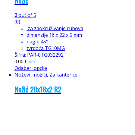
Nožić
0
out of 5
(0)
za zaokruživanje rubova
dimenzije 16 x 22 x 5 mm
nagib 45°
tvrdoća TG10MG
Šifra: PAR-0TG032292
0.00
€
VPC
Odaberi opcije
Noževi i nožići
,
Za kanterice
Nožić 20x18x2 R2