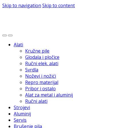
Skip to navigation
Skip to content
Alati
Kružne pile
Glodala i pločice
Ručni elek. alati
Svrdla
Noževi i nožići
Repro materijal
Pribor i ostalo
Alat za metal i aluminij
Ručni alati
Strojevi
Aluminij
Servis
Brušenje pila