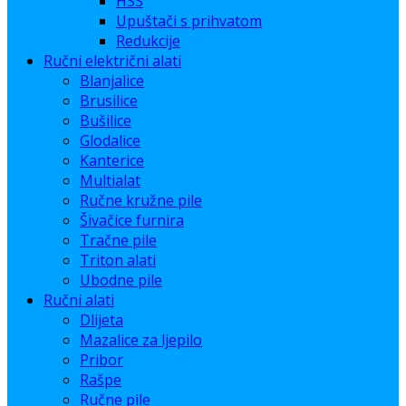
HSS
Upuštači s prihvatom
Redukcije
Ručni električni alati
Blanjalice
Brusilice
Bušilice
Glodalice
Kanterice
Multialat
Ručne kružne pile
Šivačice furnira
Tračne pile
Triton alati
Ubodne pile
Ručni alati
Dlijeta
Mazalice za ljepilo
Pribor
Rašpe
Ručne pile