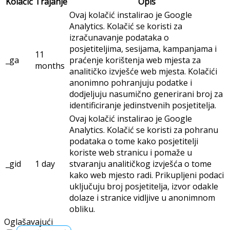
Kolačić
Trajanje
Opis
Ovaj kolačić instalirao je Google
Analytics. Kolačić se koristi za
izračunavanje podataka o
posjetiteljima, sesijama, kampanjama i
11
_ga
praćenje korištenja web mjesta za
months
analitičko izvješće web mjesta. Kolačići
anonimno pohranjuju podatke i
dodjeljuju nasumično generirani broj za
identificiranje jedinstvenih posjetitelja.
Ovaj kolačić instalirao je Google
Analytics. Kolačić se koristi za pohranu
podataka o tome kako posjetitelji
koriste web stranicu i pomaže u
_gid
1 day
stvaranju analitičkog izvješća o tome
kako web mjesto radi. Prikupljeni podaci
uključuju broj posjetitelja, izvor odakle
dolaze i stranice vidljive u anonimnom
obliku.
Oglašavajući