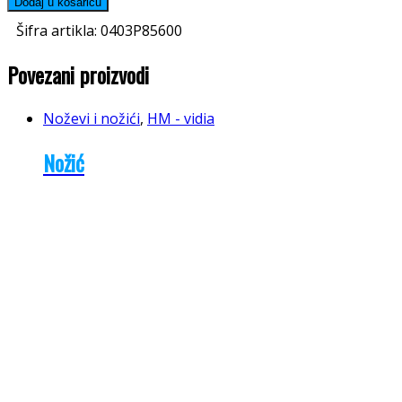
Dodaj u košaricu
Šifra artikla:
0403P85600
Povezani proizvodi
Noževi i nožići
,
HM - vidia
Nožić