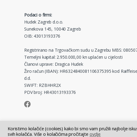
Podaci o firmi:
Hudek Zagreb d.o.o.
Sunekova 145, 10040 Zagreb
OIB: 43013193376
Registrirano na Trgovačkom sudu u Zagrebu MBS: 08050
Temeljni kapital: 2.950.000,00 kn uplaćen u cijelosti
Članovi uprave: Dragica Hudek
Žiro račun (IBAN): HR6324840081106375395 kod Raiffeise
d.d.
SWIFT: RZBHHR2X
PDV broj: HR43013193376
Koristimo kolačiće (cookies) kako bi smo vam pružili najbolje isk
svih kolačića. Više o kolačićima pročitajte
ovdje
© Hudek Zagreb d.o.o. - sva prava pridržana | Tečaj EUR