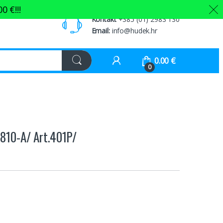
00
€
!!!
Kontakt
+385 (01) 2983 130
Email:
info@hudek.hr
0.00
€
0
4810-A/ Art.401P/