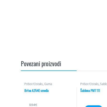
Povezani proizvodi
Pribor/Ostalo
,
Guma
Pribor/Ostalo
,
Šabl
Brtva A254E smeđa
Šablona PMT 111
0.54
€