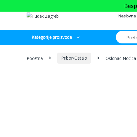
Skip to navigation
Skip to content
Besp
Naslovna
Kategorije proizvoda
Početna
Pribor/Ostalo
Oslonac Nožića 