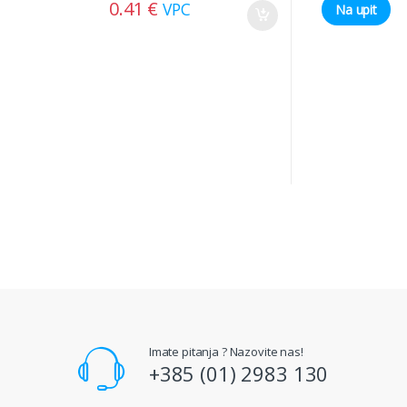
0.41
€
VPC
Na upit
Imate pitanja ? Nazovite nas!
+385 (01) 2983 130