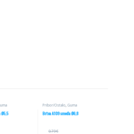
uma
Pribor/Ostalo
,
Guma
 Ø5,5
Brtva A109 smeđa Ø6,8
0.79
€