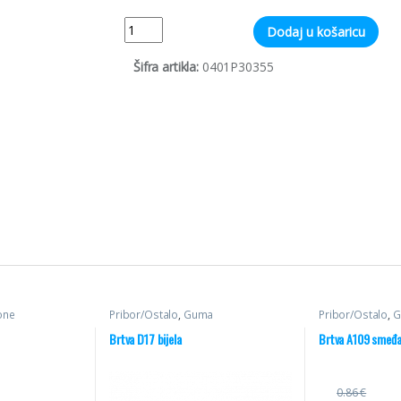
Quantity
Dodaj u košaricu
Šifra artikla:
0401P30355
one
Pribor/Ostalo
,
Guma
Pribor/Ostalo
,
G
Brtva D17 bijela
Brtva A109 smeđa
0.86
€