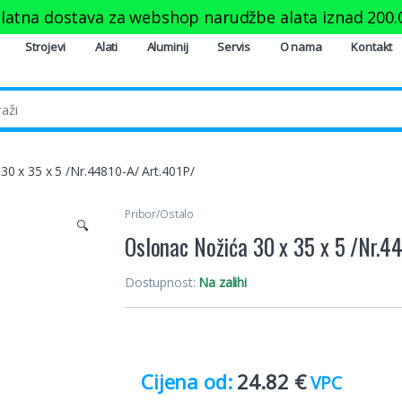
latna dostava za webshop narudžbe alata iznad
200.
Strojevi
Alati
Aluminij
Servis
O nama
Kontakt
30 x 35 x 5 /Nr.44810-A/ Art.401P/
Pribor/Ostalo
🔍
Oslonac Nožića 30 x 35 x 5 /Nr.4
Dostupnost:
Na zalihi
24.82
€
VPC