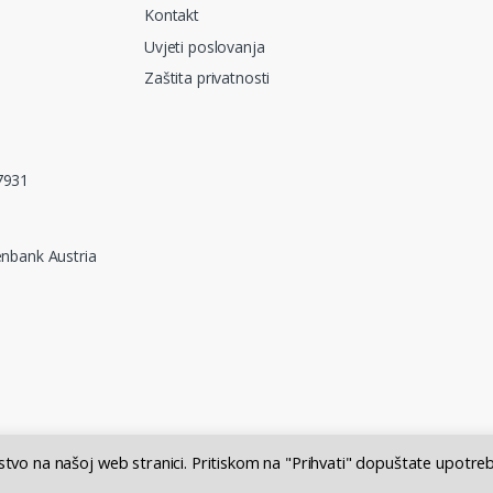
Kontakt
Uvjeti poslovanja
Zaštita privatnosti
7931
nbank Austria
ustvo na našoj web stranici. Pritiskom na "Prihvati" dopuštate upotre
 = 7,53450 HRK