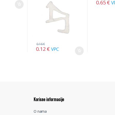
0.65
€
V
0.16
€
0.12
€
VPC
Korisne informacije
O nama