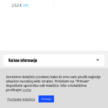
2.52
€
VPC
Korisne informacije
Koristimo kolačiće (cookies) kako bi smo vam pružili najbolje
iskustvo na našoj web stranici. Pritiskom na "Prihvati"
dopuštate upotrebu svih kolačića. Više o kolačićima
pročitajte
ovdje
Imate pitanja ? Nazovite nas!
Postavke kolačića
Prihvati
+385 (01) 2983 130