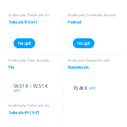
Kružne pile
,
Tračne pile
,
Do
Kružne pile
,
Predrezači
,
Konusni
55mm
Tračna pila 15×0,6 t=7
Predrezač
Na upit
Na upit
Kružne pile
,
Vidia
,
Za masiv
,
Kružne pile
,
Dijamantne pile
Poprečni rez
,
Pile
Pila
Dijamantna pila
56.51
€
–
92.51
€
70.48
€
VPC
VPC
Kružne pile
,
Tračne pile
,
Do
55mm
Tračna pila 40×1.1 t=22