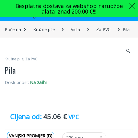
Skip to navigation
Skip to content
Besplatna dostava za webshop narudžbe
alata iznad
200.00
€
!!!
0
Početna
Kružne pile
Vidia
Za PVC
Pila
🔍
Kružne pile
,
Za PVC
Pila
Dostupnost:
Na zalihi
45.06
€
VPC
VANJSKI PROMJER (D)