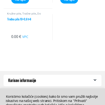
Kružne pile
,
Tračne pile
,
Do
55mm
Tračna pila 10×0,6 t=6
0.00
€
VPC
Korisne informacije
Koristimo kolačiće (cookies) kako bi smo vam pružili najbolje
iskustvo na našoj web stranici. Pritiskom na "Prihvati"
dopuštate upotrebu svih kolačića. Više o kolačićima