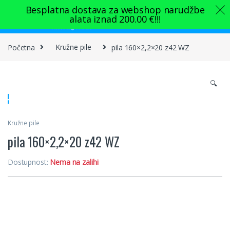
Skip to navigation
Skip to content
Besplatna dostava za webshop narudžbe
alata iznad
200.00
€
!!!
0
Početna
Kružne pile
pila 160×2,2×20 z42 WZ
🔍
Kružne pile
pila 160×2,2×20 z42 WZ
Dostupnost:
Nema na zalihi