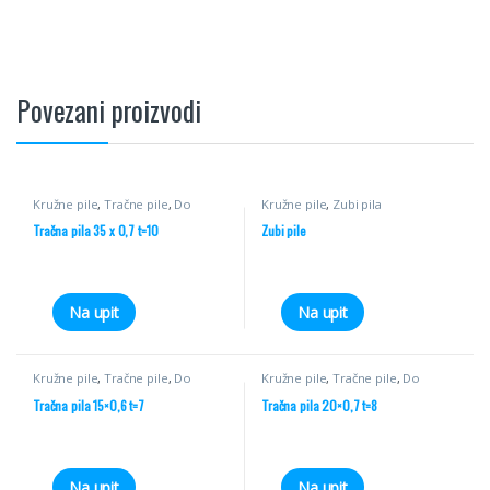
Povezani proizvodi
Kružne pile
,
Tračne pile
,
Do
Kružne pile
,
Zubi pila
55mm
Tračna pila 35 x 0,7 t=10
Zubi pile
Na upit
Na upit
Kružne pile
,
Tračne pile
,
Do
Kružne pile
,
Tračne pile
,
Do
55mm
55mm
Tračna pila 15×0,6 t=7
Tračna pila 20×0,7 t=8
Na upit
Na upit