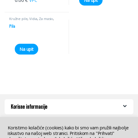
VPC
Na upit
Kružne pile
,
Vidia
,
Za masiv
,
Univerzalne
Pila
Na upit
Korisne informacije
Koristimo kolačiće (cookies) kako bi smo vam pružili najbolje
iskustvo na našoj web stranici. Pritiskom na "Prihvati"