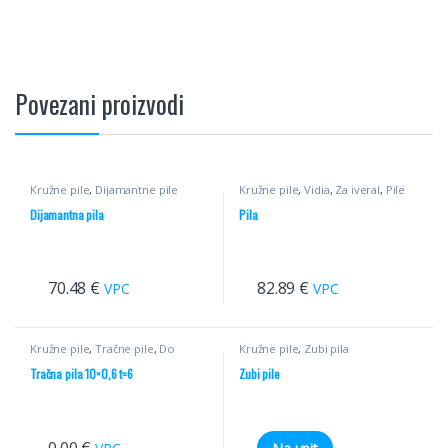
Povezani proizvodi
Kružne pile
,
Dijamantne pile
Kružne pile
,
Vidia
,
Za iveral
,
Pile
Dijamantna pila
Pila
70.48
€
82.89
€
VPC
VPC
Kružne pile
,
Tračne pile
,
Do
Kružne pile
,
Zubi pila
55mm
Tračna pila 10×0,6 t=6
Zubi pile
0.00
€