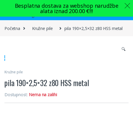
Skip to navigation
Skip to content
Besplatna dostava za webshop narudžbe
alata iznad
200.00
€
!!!
0
Početna
Kružne pile
pila 190×2,5×32 z80 HSS metal
🔍
Kružne pile
pila 190×2,5×32 z80 HSS metal
Dostupnost:
Nema na zalihi