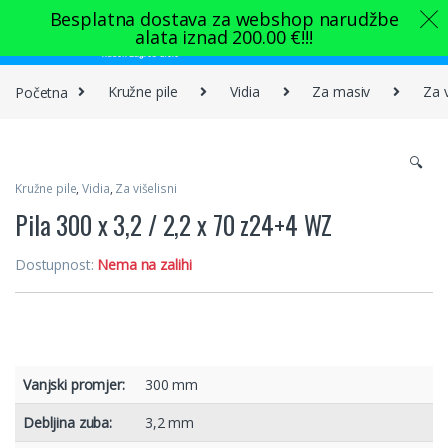
Skip to navigation
Skip to content
Besplatna dostava za webshop narudžbe
alata iznad
200.00
€
!!!
0
Početna
Kružne pile
Vidia
Za masiv
Za v
🔍
Kružne pile
,
Vidia
,
Za višelisni
Pila 300 x 3,2 / 2,2 x 70 z24+4 WZ
Dostupnost:
Nema na zalihi
Vanjski promjer:
300 mm
Debljina zuba:
3,2 mm