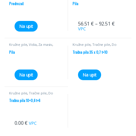
Predrezač
Pila
56.51
€
–
92.51
€
Na upit
VPC
Kružne pile
,
Vidia
,
Za masiv
,
Kružne pile
,
Tračne pile
,
Do
Poprečni rez
55mm
Pila
Tračna pila 35 x 0,7 t=10
Na upit
Na upit
Kružne pile
,
Tračne pile
,
Do
55mm
Tračna pila 10×0,6 t=6
0.00
€
VPC