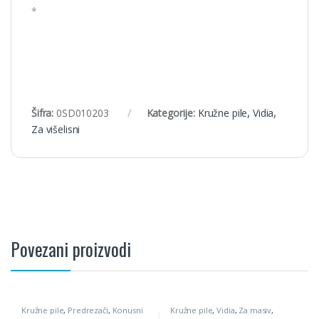
*
Šifra:
0SD010203
Kategorije:
Kružne pile
,
Vidia
,
Za višelisni
Povezani proizvodi
Kružne pile
,
Predrezači
,
Konusni
Kružne pile
,
Vidia
,
Za masiv
,
Poprečni rez
,
Pile