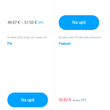
49.07
€
–
51.50
€
Na upit
VPC
Kružne pile
,
Vidia
,
Za masiv
,
Za
Kružne pile
,
Predrezači
,
Konusni
,
višelisni
Pile
Pila
Predrezač
30.82
€
Na upit
VPC
36.26
€