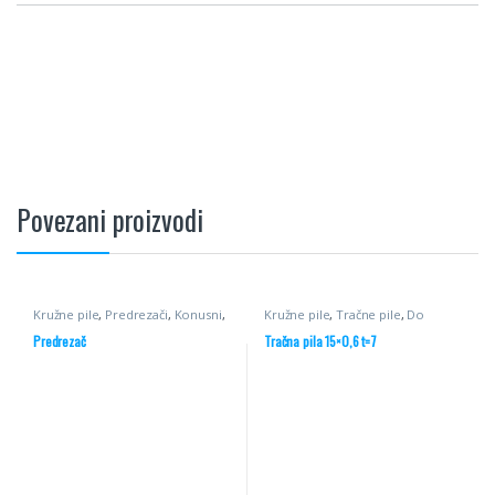
Povezani proizvodi
Kružne pile
,
Predrezači
,
Konusni
,
Kružne pile
,
Tračne pile
,
Do
Pile
55mm
Predrezač
Tračna pila 15×0,6 t=7