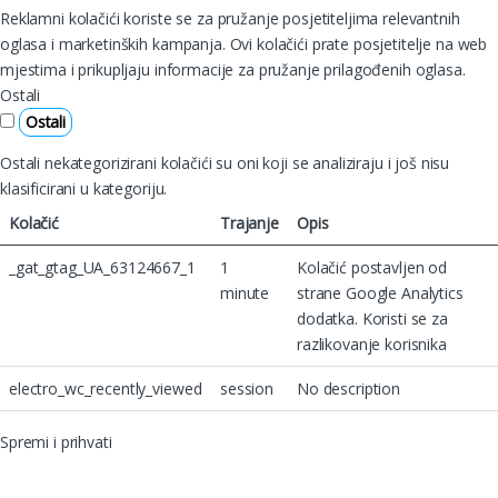
Reklamni kolačići koriste se za pružanje posjetiteljima relevantnih
oglasa i marketinških kampanja. Ovi kolačići prate posjetitelje na web
mjestima i prikupljaju informacije za pružanje prilagođenih oglasa.
Ostali
Ostali
Ostali nekategorizirani kolačići su oni koji se analiziraju i još nisu
klasificirani u kategoriju.
Kolačić
Trajanje
Opis
_gat_gtag_UA_63124667_1
1
Kolačić postavljen od
minute
strane Google Analytics
dodatka. Koristi se za
razlikovanje korisnika
electro_wc_recently_viewed
session
No description
Spremi i prihvati