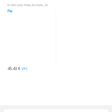
Kružne pile
,
Vidia
,
Za masiv
,
Za
višelisni
,
Pile
Pila
45.43
€
VPC