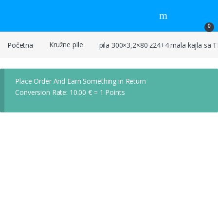
Skip to navigation
Skip to content
0
Početna
Kružne pile
pila 300×3,2×80 z24+4 mala kajla sa 
Place Order And Earn Something in Return
Conversion Rate:
10.00
€
= 1 Points