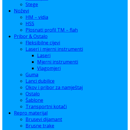
Stege
Noževi
HM – vidia
HSS
Plosnati profil TM – flah
Pribor & Ostalo
Fleksibilne cijevi
Laseri i mjerni instrumenti
Laseri
Mjerni instrumenti
Vlagomjeri
Guma
Lanci dubilice
Okov i pribor za namještaj
Ostalo
Šablone
Transportni kotači
Repro materijal
Brusevi dijamant
Brusne trake