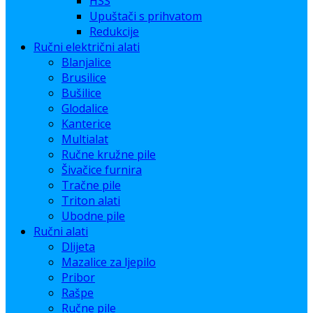
HSS
Upuštači s prihvatom
Redukcije
Ručni električni alati
Blanjalice
Brusilice
Bušilice
Glodalice
Kanterice
Multialat
Ručne kružne pile
Šivačice furnira
Tračne pile
Triton alati
Ubodne pile
Ručni alati
Dlijeta
Mazalice za ljepilo
Pribor
Rašpe
Ručne pile