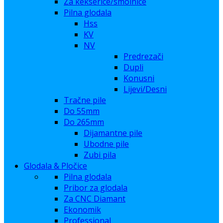
Za kekserice/smolnice
Pilna glodala
Hss
KV
NV
Predrezači
Dupli
Konusni
Lijevi/Desni
Tračne pile
Do 55mm
Do 265mm
Dijamantne pile
Ubodne pile
Zubi pila
Glodala & Pločice
Pilna glodala
Pribor za glodala
Za CNC Diamant
Ekonomik
Professional