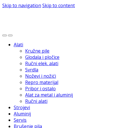
Skip to navigation
Skip to content
Alati
Kružne pile
Glodala i pločice
Ručni elek. alati
Svrdla
Noževi i nožići
Repro materijal
Pribor i ostalo
Alat za metal i aluminij
Ručni alati
Strojevi
Aluminij
Servis
Brušenje pila