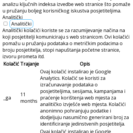
analizu ključnih indeksa izvedbe web stranice što pomaže
u pružanju boljeg korisničkog iskustva posjetiteljima.
Analitički
Analitički
Analitički kolačići koriste se za razumijevanje načina na
koji posjetitelji komuniciraju s web stranicom. Ovi kolačići
pomažu u pružanju podataka o metričkim podacima o
broju posjetitelja, stopi napuštanja početne stranice,
izvoru prometa itd.
Kolačić
Trajanje
Opis
Ovaj kolačić instalirao je Google
Analytics. Kolačić se koristi za
izračunavanje podataka o
posjetiteljima, sesijama, kampanjama i
11
_ga
praćenje korištenja web mjesta za
months
analitičko izvješće web mjesta. Kolačići
anonimno pohranjuju podatke i
dodjeljuju nasumično generirani broj za
identificiranje jedinstvenih posjetitelja.
Ovaj kolačić instalirao je Google