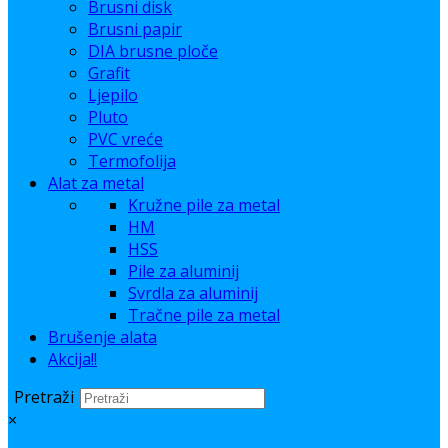
Brusni disk
Brusni papir
DIA brusne ploče
Grafit
Ljepilo
Pluto
PVC vreće
Termofolija
Alat za metal
Kružne pile za metal
HM
HSS
Pile za aluminij
Svrdla za aluminij
Tračne pile za metal
Brušenje alata
Akcija!!
Pretraži
×