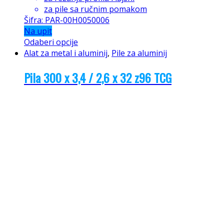
za pile sa ručnim pomakom
Šifra: PAR-00H0050006
Na upit
Odaberi opcije
Alat za metal i aluminij
,
Pile za aluminij
Pila 300 x 3,4 / 2,6 x 32 z96 TCG