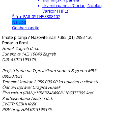
drvenih panela (Corian, Noblan,
Varicor i HPL)
Šifra: PAR-0STH58808102
Na upit
Odaberi opcije
Imate pitanja ? Nazovite nas!
+385 (01) 2983 130
Podaci o firmi:
Hudek Zagreb d.o.o.
Sunekova 145, 10040 Zagreb
OIB: 43013193376
Registrirano na Trgovačkom sudu u Zagrebu MBS:
080507931
Temeljni kapital: 2.950.000,00 kn uplaćen u cijelosti
Članovi uprave: Dragica Hudek
Žiro račun (IBAN): HR6324840081106375395 kod
Raiffeisenbank Austria d.d.
SWIFT: RZBHHR2X
PDV broj: HR43013193376