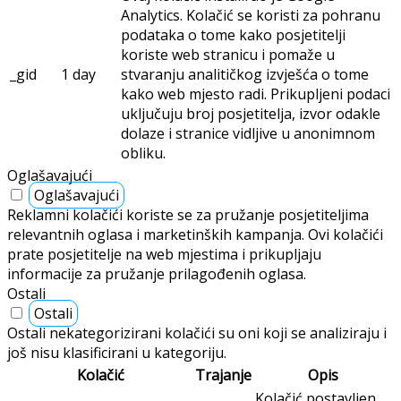
Analytics. Kolačić se koristi za pohranu
podataka o tome kako posjetitelji
koriste web stranicu i pomaže u
_gid
1 day
stvaranju analitičkog izvješća o tome
kako web mjesto radi. Prikupljeni podaci
uključuju broj posjetitelja, izvor odakle
dolaze i stranice vidljive u anonimnom
obliku.
Oglašavajući
Oglašavajući
Reklamni kolačići koriste se za pružanje posjetiteljima
relevantnih oglasa i marketinških kampanja. Ovi kolačići
prate posjetitelje na web mjestima i prikupljaju
informacije za pružanje prilagođenih oglasa.
Ostali
Ostali
Ostali nekategorizirani kolačići su oni koji se analiziraju i
još nisu klasificirani u kategoriju.
Kolačić
Trajanje
Opis
Kolačić postavljen