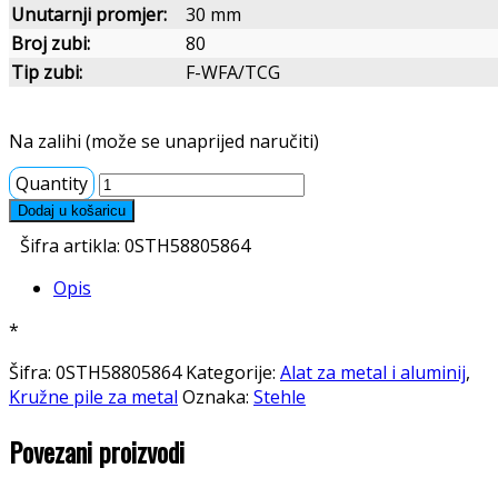
Unutarnji promjer:
30 mm
Broj zubi:
80
Tip zubi:
F-WFA/TCG
Na zalihi (može se unaprijed naručiti)
Quantity
Dodaj u košaricu
Šifra artikla:
0STH58805864
Opis
*
Šifra:
0STH58805864
Kategorije:
Alat za metal i aluminij
,
Kružne pile za metal
Oznaka:
Stehle
Povezani proizvodi