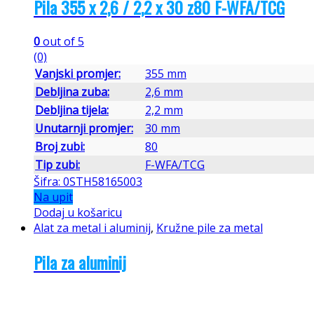
Pila 355 x 2,6 / 2,2 x 30 z80 F-WFA/TCG
0
out of 5
(0)
Vanjski promjer:
355 mm
Debljina zuba:
2,6 mm
Debljina tijela:
2,2 mm
Unutarnji promjer:
30 mm
Broj zubi:
80
Tip zubi:
F-WFA/TCG
Šifra: 0STH58165003
Na upit
Dodaj u košaricu
Alat za metal i aluminij
,
Kružne pile za metal
Pila za aluminij