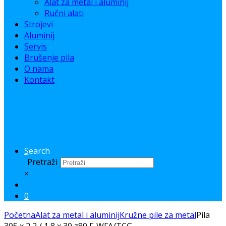
Alat za metal i aluminij
Ručni alati
Strojevi
Aluminij
Servis
Brušenje pila
O nama
Kontakt
Search
Pretraži
×
0
Početna
Alat za metal i aluminij
Kružne pile za metal
Pila