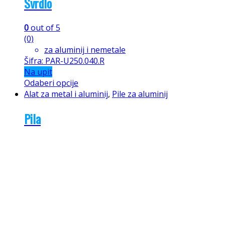
Svrdlo
0
out of 5
(0)
za aluminij i nemetale
Šifra: PAR-U250.040.R
Na upit
Odaberi opcije
Alat za metal i aluminij
,
Pile za aluminij
Pila