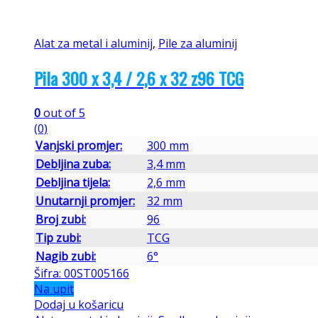
Alat za metal i aluminij
,
Pile za aluminij
Pila 300 x 3,4 / 2,6 x 32 z96 TCG
0
out of 5
(0)
Vanjski promjer:
300 mm
Debljina zuba:
3,4 mm
Debljina tijela:
2,6 mm
Unutarnji promjer:
32 mm
Broj zubi:
96
Tip zubi:
TCG
Nagib zubi:
6°
Šifra: 00ST005166
Na upit
Dodaj u košaricu