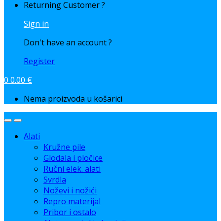
Returning Customer ?
Sign in
Don't have an account ?
Register
0
0.00
€
Nema proizvoda u košarici
Alati
Kružne pile
Glodala i pločice
Ručni elek. alati
Svrdla
Noževi i nožići
Repro materijal
Pribor i ostalo