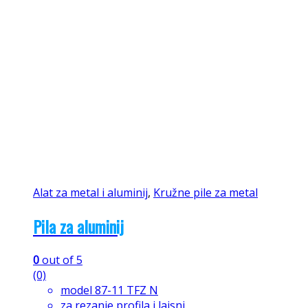
Alat za metal i aluminij
,
Kružne pile za metal
Pila za aluminij
0
out of 5
(0)
model 87-11 TFZ N
za rezanje profila i lajsni