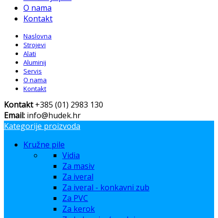
O nama
Kontakt
Naslovna
Strojevi
Alati
Aluminij
Servis
O nama
Kontakt
Kontakt
+385 (01) 2983 130
Email:
info@hudek.hr
Kategorije proizvoda
Kružne pile
Vidia
Za masiv
Za iveral
Za iveral - konkavni zub
Za PVC
Za kerok