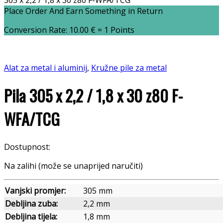
305 x 2,2 / 1,8 x 30 z80 F-WFA/TCG
Place Order And Earn Something in Return
Conversion Rate:
10.00
€
= 1 Points
Alat za metal i aluminij
,
Kružne pile za metal
Pila 305 x 2,2 / 1,8 x 30 z80 F-
WFA/TCG
Dostupnost:
Na zalihi (može se unaprijed naručiti)
Vanjski promjer:
305 mm
Debljina zuba:
2,2 mm
Debljina tijela:
1,8 mm