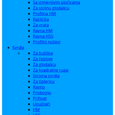
Sa izmjenjivim pločicama
Za stolnu glodalicu
Profilna HM
Razlićita
Za vrata
Ravna HM
Ravna HSS
Profilni noževi
Svrdla
Za bušilice
Za čepove
Za glodalicu
Za kvadratne rupe
Strojna svrdla
Za tiplericu
Ravno
Probojno
Prihvat
Upuštači
HM