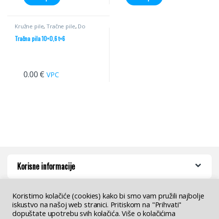
Kružne pile
,
Tračne pile
,
Do
55mm
Tračna pila 10×0,6 t=6
0.00
€
VPC
Korisne informacije
Koristimo kolačiće (cookies) kako bi smo vam pružili najbolje
iskustvo na našoj web stranici. Pritiskom na "Prihvati"
dopuštate upotrebu svih kolačića. Više o kolačićima