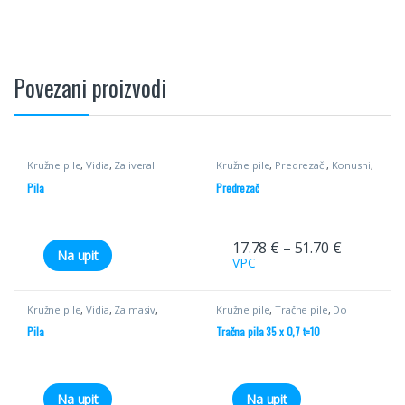
Povezani proizvodi
Kružne pile
,
Vidia
,
Za iveral
Kružne pile
,
Predrezači
,
Konusni
,
Pile
Pila
Predrezač
17.78
€
–
51.70
€
Na upit
VPC
Kružne pile
,
Vidia
,
Za masiv
,
Kružne pile
,
Tračne pile
,
Do
Poprečni rez
55mm
Pila
Tračna pila 35 x 0,7 t=10
Na upit
Na upit