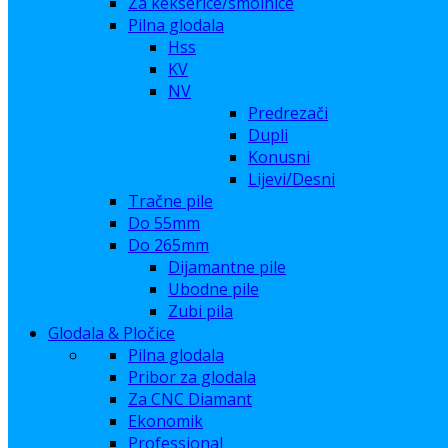
Za kekserice/smolnice
Pilna glodala
Hss
KV
NV
Predrezači
Dupli
Konusni
Lijevi/Desni
Tračne pile
Do 55mm
Do 265mm
Dijamantne pile
Ubodne pile
Zubi pila
Glodala & Pločice
Pilna glodala
Pribor za glodala
Za CNC Diamant
Ekonomik
Professional