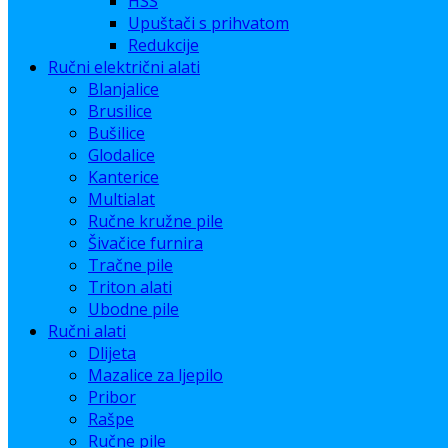
HSS
Upuštači s prihvatom
Redukcije
Ručni električni alati
Blanjalice
Brusilice
Bušilice
Glodalice
Kanterice
Multialat
Ručne kružne pile
Šivačice furnira
Tračne pile
Triton alati
Ubodne pile
Ručni alati
Dlijeta
Mazalice za ljepilo
Pribor
Rašpe
Ručne pile