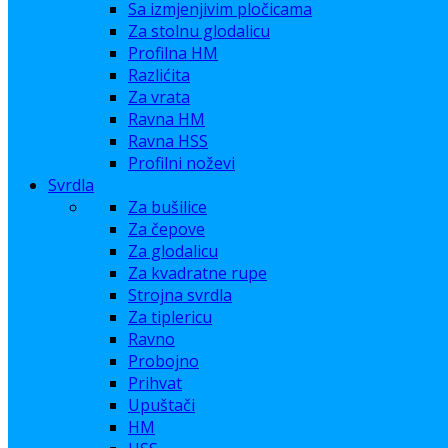
Sa izmjenjivim pločicama
Za stolnu glodalicu
Profilna HM
Razlićita
Za vrata
Ravna HM
Ravna HSS
Profilni noževi
Svrdla
Za bušilice
Za čepove
Za glodalicu
Za kvadratne rupe
Strojna svrdla
Za tiplericu
Ravno
Probojno
Prihvat
Upuštači
HM