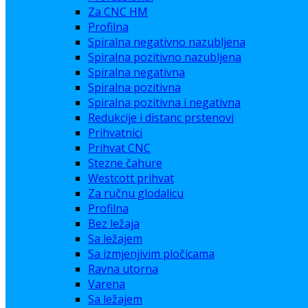
Za CNC HM
Profilna
Spiralna negativno nazubljena
Spiralna pozitivno nazubljena
Spiralna negativna
Spiralna pozitivna
Spiralna pozitivna i negativna
Redukcije i distanc prstenovi
Prihvatnici
Prihvat CNC
Stezne čahure
Westcott prihvat
Za ručnu glodalicu
Profilna
Bez ležaja
Sa ležajem
Sa izmjenjivim pločicama
Ravna utorna
Varena
Sa ležajem