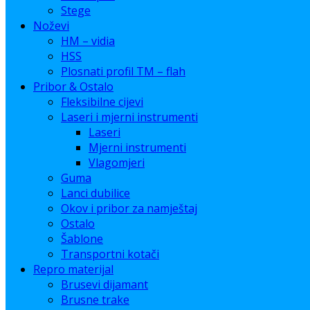
Stege
Noževi
HM – vidia
HSS
Plosnati profil TM – flah
Pribor & Ostalo
Fleksibilne cijevi
Laseri i mjerni instrumenti
Laseri
Mjerni instrumenti
Vlagomjeri
Guma
Lanci dubilice
Okov i pribor za namještaj
Ostalo
Šablone
Transportni kotači
Repro materijal
Brusevi dijamant
Brusne trake