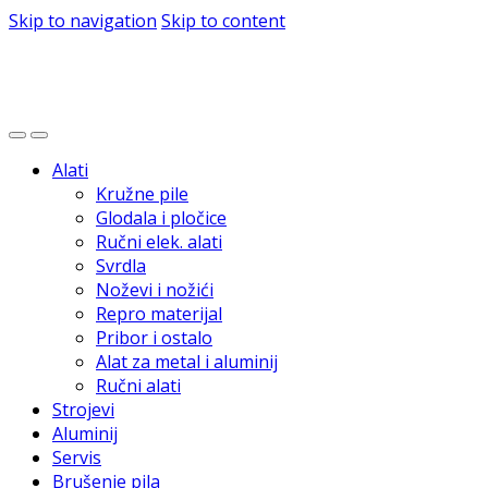
Skip to navigation
Skip to content
Alati
Kružne pile
Glodala i pločice
Ručni elek. alati
Svrdla
Noževi i nožići
Repro materijal
Pribor i ostalo
Alat za metal i aluminij
Ručni alati
Strojevi
Aluminij
Servis
Brušenje pila