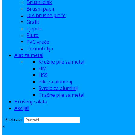
Brusni disk
Brusni papir
DIA brusne ploče
Grafit
Ljepilo
Pluto
PVC vreće
Termofolija
Alat za metal
Kružne pile za metal
HM
HSS
Pile za aluminij
Svrdla za aluminij
Tračne pile za metal
Brušenje alata
Akcija!!
Pretraži
×