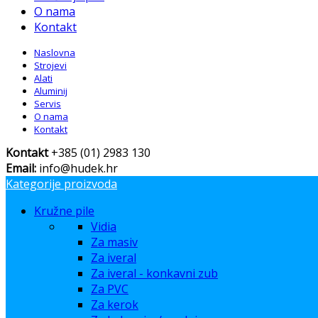
O nama
Kontakt
Naslovna
Strojevi
Alati
Aluminij
Servis
O nama
Kontakt
Kontakt
+385 (01) 2983 130
Email:
info@hudek.hr
Kategorije proizvoda
Kružne pile
Vidia
Za masiv
Za iveral
Za iveral - konkavni zub
Za PVC
Za kerok