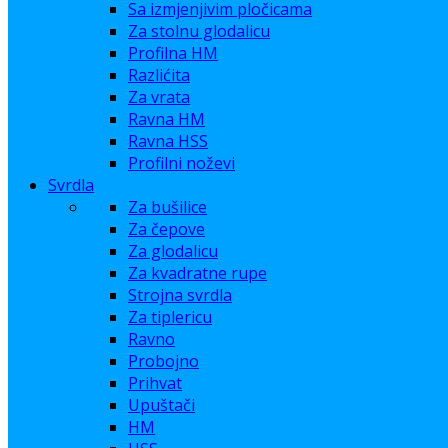
Sa izmjenjivim pločicama
Za stolnu glodalicu
Profilna HM
Razlićita
Za vrata
Ravna HM
Ravna HSS
Profilni noževi
Svrdla
Za bušilice
Za čepove
Za glodalicu
Za kvadratne rupe
Strojna svrdla
Za tiplericu
Ravno
Probojno
Prihvat
Upuštači
HM