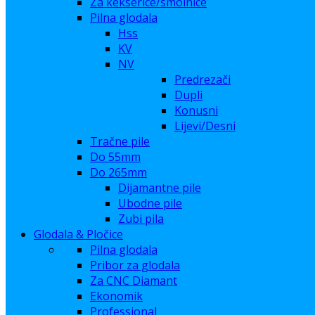
Za kekserice/smolnice
Pilna glodala
Hss
KV
NV
Predrezači
Dupli
Konusni
Lijevi/Desni
Tračne pile
Do 55mm
Do 265mm
Dijamantne pile
Ubodne pile
Zubi pila
Glodala & Pločice
Pilna glodala
Pribor za glodala
Za CNC Diamant
Ekonomik
Professional