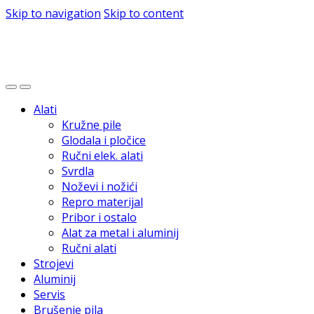
Skip to navigation
Skip to content
Alati
Kružne pile
Glodala i pločice
Ručni elek. alati
Svrdla
Noževi i nožići
Repro materijal
Pribor i ostalo
Alat za metal i aluminij
Ručni alati
Strojevi
Aluminij
Servis
Brušenje pila