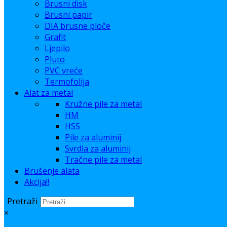
Brusni disk
Brusni papir
DIA brusne ploče
Grafit
Ljepilo
Pluto
PVC vreće
Termofolija
Alat za metal
Kružne pile za metal
HM
HSS
Pile za aluminij
Svrdla za aluminij
Tračne pile za metal
Brušenje alata
Akcija!!
Pretraži
×