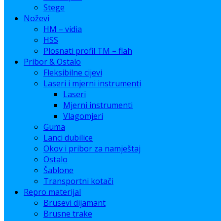
Stege
Noževi
HM – vidia
HSS
Plosnati profil TM – flah
Pribor & Ostalo
Fleksibilne cijevi
Laseri i mjerni instrumenti
Laseri
Mjerni instrumenti
Vlagomjeri
Guma
Lanci dubilice
Okov i pribor za namještaj
Ostalo
Šablone
Transportni kotači
Repro materijal
Brusevi dijamant
Brusne trake