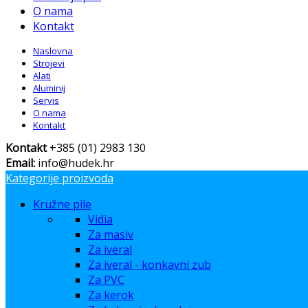
O nama
Kontakt
Naslovna
Strojevi
Alati
Aluminij
Servis
O nama
Kontakt
Kontakt
+385 (01) 2983 130
Email:
info@hudek.hr
Kategorije proizvoda
Kružne pile
Vidia
Za masiv
Za iveral
Za iveral - konkavni zub
Za PVC
Za kerok