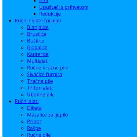
HSS
Upuštači s prihvatom
Redukcije
Ručni električni alati
Blanjalice
Brusilice
Bušilice
Glodalice
Kanterice
Multialat
Ručne kružne pile
Šivačice furnira
Tračne pile
Triton alati
Ubodne pile
Ručni alati
Dlijeta
Mazalice za ljepilo
Pribor
Rašpe
Ručne pile