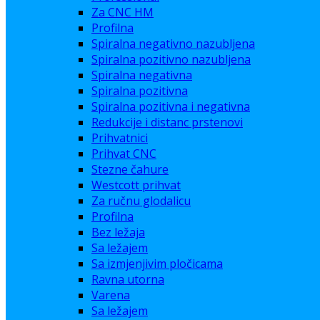
Za CNC HM
Profilna
Spiralna negativno nazubljena
Spiralna pozitivno nazubljena
Spiralna negativna
Spiralna pozitivna
Spiralna pozitivna i negativna
Redukcije i distanc prstenovi
Prihvatnici
Prihvat CNC
Stezne čahure
Westcott prihvat
Za ručnu glodalicu
Profilna
Bez ležaja
Sa ležajem
Sa izmjenjivim pločicama
Ravna utorna
Varena
Sa ležajem