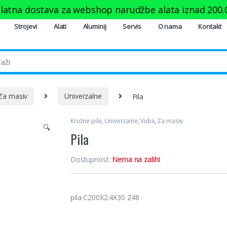
latna dostava za webshop narudžbe alata iznad
200.
Strojevi
Alati
Aluminij
Servis
O nama
Kontakt
Za masiv
Univerzalne
Pila
Kružne pile
,
Univerzalne
,
Vidia
,
Za masiv
🔍
Pila
Dostupnost:
Nema na zalihi
pila C200X2.4X30 Z48