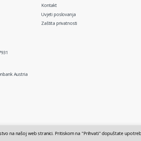
Kontakt
Uvjeti poslovanja
Zaštita privatnosti
7931
nbank Austria
ustvo na našoj web stranici. Pritiskom na "Prihvati" dopuštate upotre
 = 7,53450 HRK