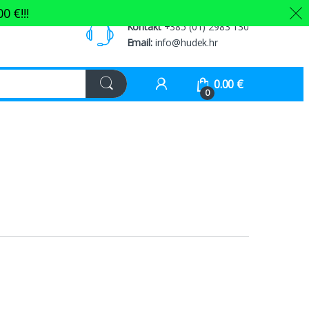
00
€
!!!
Kontakt
+385 (01) 2983 130
Email:
info@hudek.hr
0.00
€
0