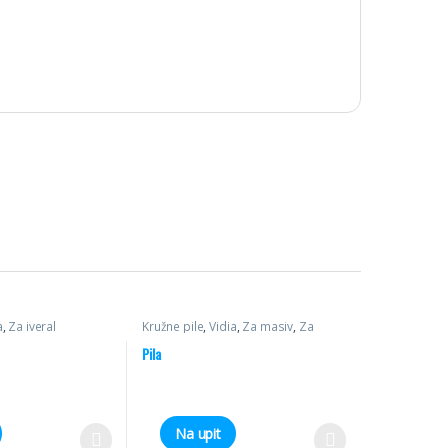
a
,
Za iveral
Kružne pile
,
Vidia
,
Za masiv
,
Za
višelisni
Pila
Na upit