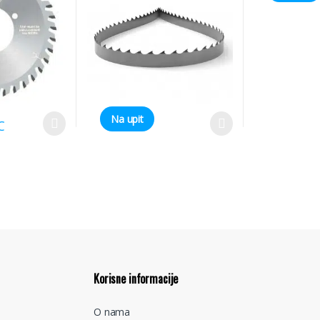
Na upit
C
Korisne informacije
O nama