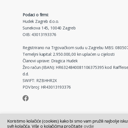
Podaci o firmi:
Hudek Zagreb d.o.o.
Sunekova 145, 10040 Zagreb
OIB: 43013193376
Registrirano na Trgovačkom sudu u Zagrebu MBS: 08050
Temeljni kapital: 2.950.000,00 kn uplaćen u cijelosti
Članovi uprave: Dragica Hudek
Žiro račun (IBAN): HR6324840081106375395 kod Raiffeise
d.d.
SWIFT: RZBHHR2X
PDV broj: HR43013193376
Koristimo kolačiće (cookies) kako bi smo vam pružili najbolje isk
svih kolačića. Više o kolačićima pročitajte
ovdje
© Hudek Zagreb d.o.o. - sva prava pridržana | Tečaj EUR