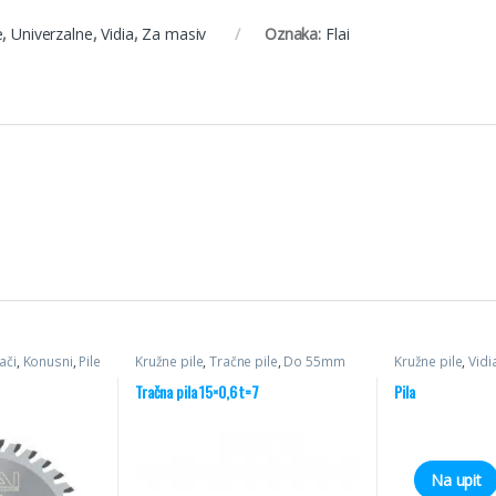
e
,
Univerzalne
,
Vidia
,
Za masiv
Oznaka:
Flai
ači
,
Konusni
,
Pile
Kružne pile
,
Tračne pile
,
Do 55mm
Kružne pile
,
Vidi
Tračna pila 15×0,6 t=7
Pila
Na upit