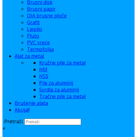
Brusni disk
Brusni papir
DIA brusne ploče
Grafit
Ljepilo
Pluto
PVC vreće
Termofolija
Alat za metal
Kružne pile za metal
HM
HSS
Pile za aluminij
Svrdla za aluminij
Tračne pile za metal
Brušenje alata
Akcija!!
Pretraži
×