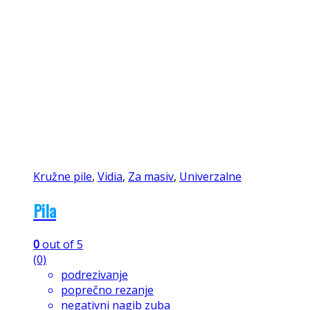
Kružne pile
,
Vidia
,
Za masiv
,
Univerzalne
Pila
0
out of 5
(0)
podrezivanje
poprečno rezanje
negativni nagib zuba