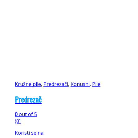
Kružne pile
,
Predrezači
,
Konusni
,
Pile
Predrezač
0
out of 5
(0)
Koristi se na: