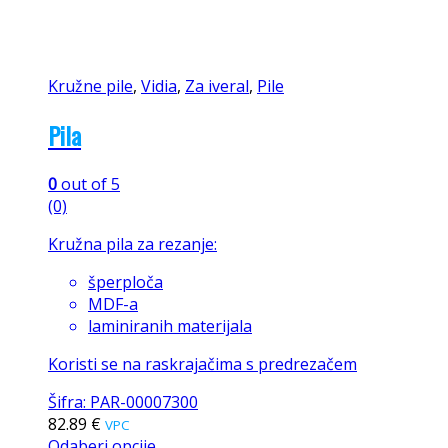
Kružne pile
,
Vidia
,
Za iveral
,
Pile
Pila
0
out of 5
(0)
Kružna pila za rezanje:
šperploča
MDF-a
laminiranih materijala
Koristi se na raskrajačima s predrezačem
Šifra: PAR-00007300
82.89
€
VPC
Odaberi opcije