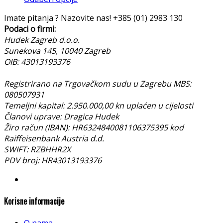
Imate pitanja ? Nazovite nas!
+385 (01) 2983 130
Podaci o firmi:
Hudek Zagreb d.o.o.
Sunekova 145, 10040 Zagreb
OIB: 43013193376
Registrirano na Trgovačkom sudu u Zagrebu MBS:
080507931
Temeljni kapital: 2.950.000,00 kn uplaćen u cijelosti
Članovi uprave: Dragica Hudek
Žiro račun (IBAN): HR6324840081106375395 kod
Raiffeisenbank Austria d.d.
SWIFT: RZBHHR2X
PDV broj: HR43013193376
Korisne informacije