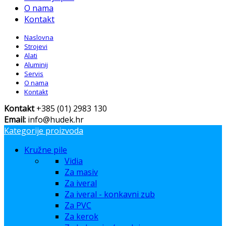
O nama
Kontakt
Naslovna
Strojevi
Alati
Aluminij
Servis
O nama
Kontakt
Kontakt
+385 (01) 2983 130
Email:
info@hudek.hr
Kategorije proizvoda
Kružne pile
Vidia
Za masiv
Za iveral
Za iveral - konkavni zub
Za PVC
Za kerok