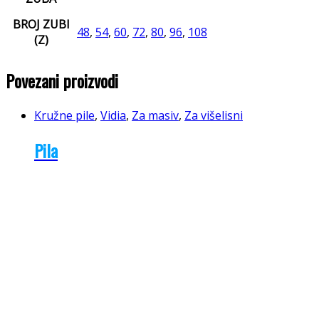
BROJ ZUBI
48
,
54
,
60
,
72
,
80
,
96
,
108
(Z)
Povezani proizvodi
Kružne pile
,
Vidia
,
Za masiv
,
Za višelisni
Pila