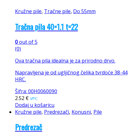
Kružne pile
,
Tračne pile
,
Do 55mm
Tračna pila 40×1.1 t=22
0
out of 5
(0)
Ova tračna pila idealna je za prirodno drvo.
Napravljena je od ugljičnog čelika tvrdoće 38-44
HRC.
Šifra: 00H0060090
2.52
€
VPC
Dodaj u košaricu
Kružne pile
,
Predrezači
,
Konusni
,
Pile
Predrezač