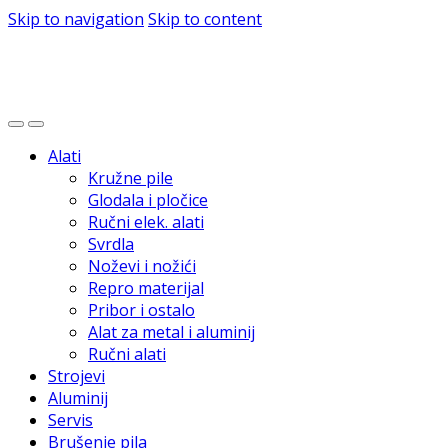
Skip to navigation
Skip to content
Alati
Kružne pile
Glodala i pločice
Ručni elek. alati
Svrdla
Noževi i nožići
Repro materijal
Pribor i ostalo
Alat za metal i aluminij
Ručni alati
Strojevi
Aluminij
Servis
Brušenje pila