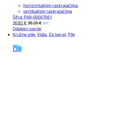
horizontalnim raskrajačima
vertikalnim raskrajačima
Šifra: PAR-00007061
30.82
€
36.26
€
VPC
Odaberi opcije
Kružne pile
,
Vidia
,
Za iveral
,
Pile
Pila