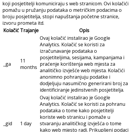
koji posjetitelji komuniciraju s web stranicom. Ovi kolačići
pomažu u pružanju podataka o metričkim podacima o
broju posjetitelja, stopi napuštanja početne stranice,
izvoru prometa itd.
Kolačić
Trajanje
Opis
Ovaj kolačić instalirao je Google
Analytics. Kolačić se koristi za
izračunavanje podataka o
posjetiteljima, sesijama, kampanjama i
11
_ga
praćenje korištenja web mjesta za
months
analitičko izvješće web mjesta. Kolačići
anonimno pohranjuju podatke i
dodjeljuju nasumično generirani broj za
identificiranje jedinstvenih posjetitelja.
Ovaj kolačić instalirao je Google
Analytics. Kolačić se koristi za pohranu
podataka o tome kako posjetitelji
koriste web stranicu i pomaže u
_gid
1 day
stvaranju analitičkog izvješća o tome
kako web mjesto radi. Prikupljeni podaci