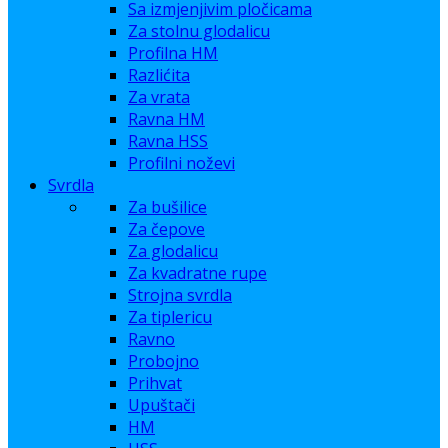
Sa izmjenjivim pločicama
Za stolnu glodalicu
Profilna HM
Razlićita
Za vrata
Ravna HM
Ravna HSS
Profilni noževi
Svrdla
Za bušilice
Za čepove
Za glodalicu
Za kvadratne rupe
Strojna svrdla
Za tiplericu
Ravno
Probojno
Prihvat
Upuštači
HM