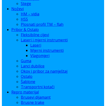
Stege
Noževi
HM – vidia
HSS
Plosnati profil TM – flah
Pribor & Ostalo
Fleksibilne cijevi
Laseri i mjerni instrumenti
Laseri
Mjerni instrumenti
Vlagomjeri
Guma
Lanci dubilice
Okov i pribor za namještaj
Ostalo
Šablone
Transportni kotači
Repro materijal
Brusevi dijamant
Brusne trake