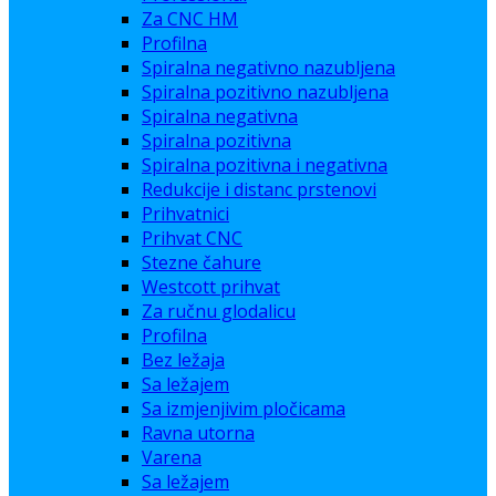
Za CNC HM
Profilna
Spiralna negativno nazubljena
Spiralna pozitivno nazubljena
Spiralna negativna
Spiralna pozitivna
Spiralna pozitivna i negativna
Redukcije i distanc prstenovi
Prihvatnici
Prihvat CNC
Stezne čahure
Westcott prihvat
Za ručnu glodalicu
Profilna
Bez ležaja
Sa ležajem
Sa izmjenjivim pločicama
Ravna utorna
Varena
Sa ležajem