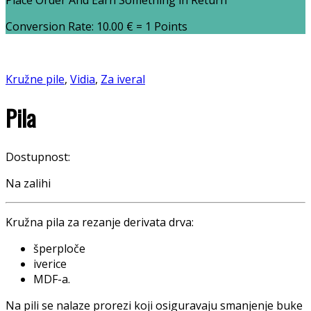
Place Order And Earn Something in Return
Conversion Rate:
10.00
€
= 1 Points
Kružne pile
,
Vidia
,
Za iveral
Pila
Dostupnost:
Na zalihi
Kružna pila za rezanje derivata drva:
šperploče
iverice
MDF-a.
Na pili se nalaze prorezi koji osiguravaju smanjenje buke