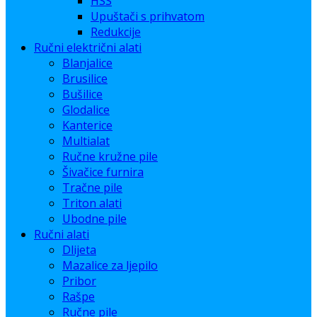
HSS
Upuštači s prihvatom
Redukcije
Ručni električni alati
Blanjalice
Brusilice
Bušilice
Glodalice
Kanterice
Multialat
Ručne kružne pile
Šivačice furnira
Tračne pile
Triton alati
Ubodne pile
Ručni alati
Dlijeta
Mazalice za ljepilo
Pribor
Rašpe
Ručne pile