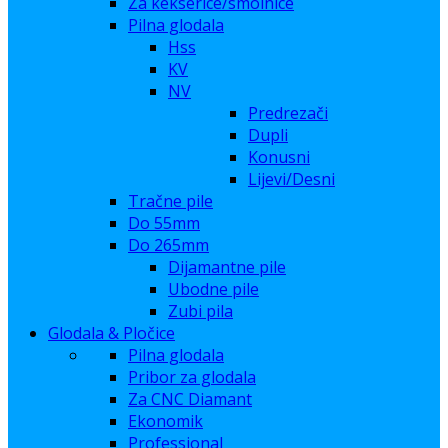
Za kekserice/smolnice
Pilna glodala
Hss
KV
NV
Predrezači
Dupli
Konusni
Lijevi/Desni
Tračne pile
Do 55mm
Do 265mm
Dijamantne pile
Ubodne pile
Zubi pila
Glodala & Pločice
Pilna glodala
Pribor za glodala
Za CNC Diamant
Ekonomik
Professional