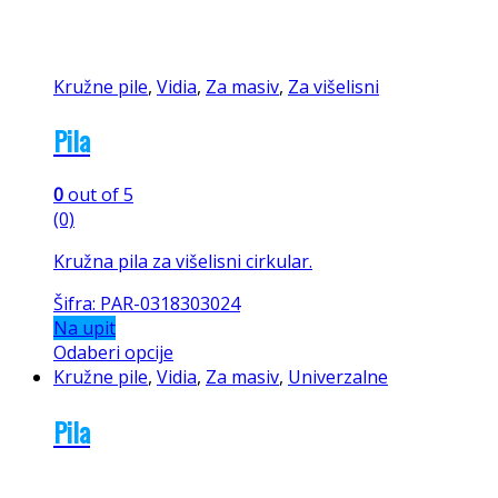
Kružne pile
,
Vidia
,
Za masiv
,
Za višelisni
Pila
0
out of 5
(0)
Kružna pila za višelisni cirkular.
Šifra: PAR-0318303024
Na upit
Odaberi opcije
Kružne pile
,
Vidia
,
Za masiv
,
Univerzalne
Pila