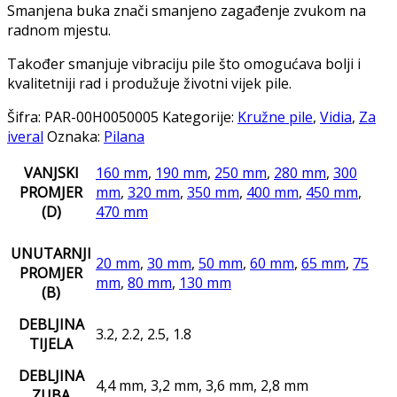
Smanjena buka znači smanjeno zagađenje zvukom na
radnom mjestu.
Također smanjuje vibraciju pile što omogućava bolji i
kvalitetniji rad i produžuje životni vijek pile.
Šifra:
PAR-00H0050005
Kategorije:
Kružne pile
,
Vidia
,
Za
iveral
Oznaka:
Pilana
VANJSKI
160 mm
,
190 mm
,
250 mm
,
280 mm
,
300
PROMJER
mm
,
320 mm
,
350 mm
,
400 mm
,
450 mm
,
(D)
470 mm
UNUTARNJI
20 mm
,
30 mm
,
50 mm
,
60 mm
,
65 mm
,
75
PROMJER
mm
,
80 mm
,
130 mm
(B)
DEBLJINA
3.2, 2.2, 2.5, 1.8
TIJELA
DEBLJINA
4,4 mm, 3,2 mm, 3,6 mm, 2,8 mm
ZUBA