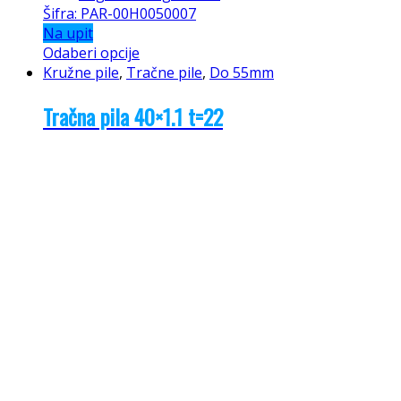
Šifra: PAR-00H0050007
Na upit
Odaberi opcije
Kružne pile
,
Tračne pile
,
Do 55mm
Tračna pila 40×1.1 t=22