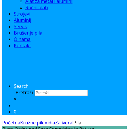
Alat za metal i aluminij
Ručni alati
Strojevi
Aluminij
Servis
Brušenje pila
O nama
Kontakt
Search
Pretraži
×
0
Početna
Kružne pile
Vidia
Za iveral
Pila