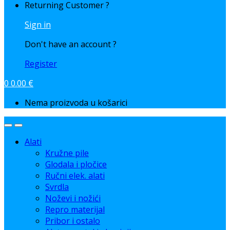
Returning Customer ?
Sign in
Don't have an account ?
Register
0
0.00
€
Nema proizvoda u košarici
Alati
Kružne pile
Glodala i pločice
Ručni elek. alati
Svrdla
Noževi i nožići
Repro materijal
Pribor i ostalo