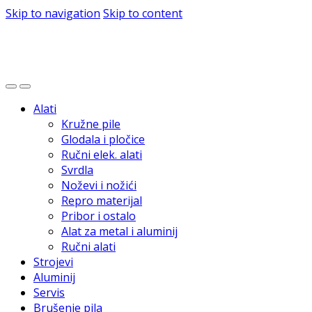
Skip to navigation
Skip to content
Alati
Kružne pile
Glodala i pločice
Ručni elek. alati
Svrdla
Noževi i nožići
Repro materijal
Pribor i ostalo
Alat za metal i aluminij
Ručni alati
Strojevi
Aluminij
Servis
Brušenje pila