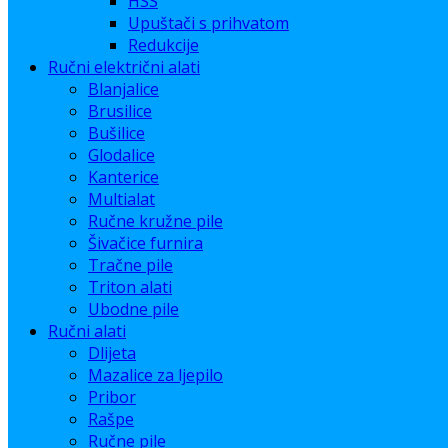
HSS
Upuštači s prihvatom
Redukcije
Ručni električni alati
Blanjalice
Brusilice
Bušilice
Glodalice
Kanterice
Multialat
Ručne kružne pile
Šivačice furnira
Tračne pile
Triton alati
Ubodne pile
Ručni alati
Dlijeta
Mazalice za ljepilo
Pribor
Rašpe
Ručne pile