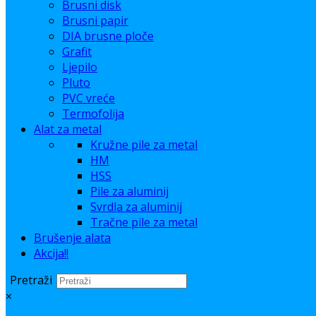
Brusni disk
Brusni papir
DIA brusne ploče
Grafit
Ljepilo
Pluto
PVC vreće
Termofolija
Alat za metal
Kružne pile za metal
HM
HSS
Pile za aluminij
Svrdla za aluminij
Tračne pile za metal
Brušenje alata
Akcija!!
Pretraži
×