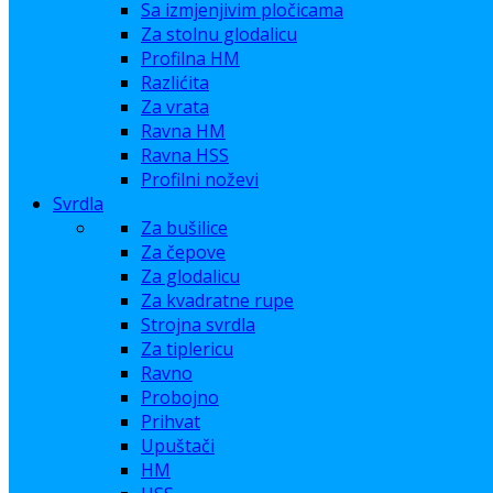
Sa izmjenjivim pločicama
Za stolnu glodalicu
Profilna HM
Razlićita
Za vrata
Ravna HM
Ravna HSS
Profilni noževi
Svrdla
Za bušilice
Za čepove
Za glodalicu
Za kvadratne rupe
Strojna svrdla
Za tiplericu
Ravno
Probojno
Prihvat
Upuštači
HM