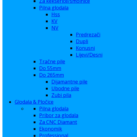
Za kekserice/smolnice
Pilna glodala
Hss
KV
NV
Predrezači
Dupli
Konusni
Lijevi/Desni
Tračne pile
Do 55mm
Do 265mm
Dijamantne pile
Ubodne pile
Zubi pila
Glodala & Pločice
Pilna glodala
Pribor za glodala
Za CNC Diamant
Ekonomik
Professional