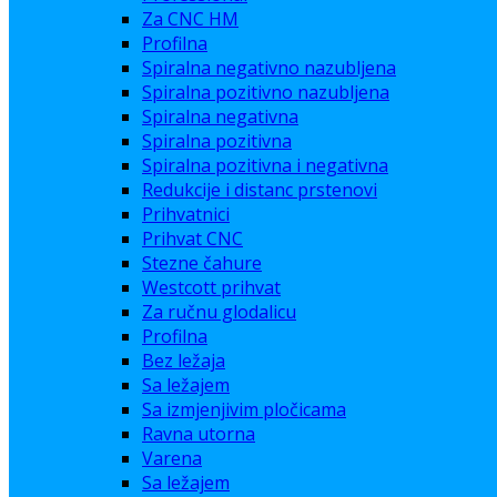
Za CNC HM
Profilna
Spiralna negativno nazubljena
Spiralna pozitivno nazubljena
Spiralna negativna
Spiralna pozitivna
Spiralna pozitivna i negativna
Redukcije i distanc prstenovi
Prihvatnici
Prihvat CNC
Stezne čahure
Westcott prihvat
Za ručnu glodalicu
Profilna
Bez ležaja
Sa ležajem
Sa izmjenjivim pločicama
Ravna utorna
Varena
Sa ležajem