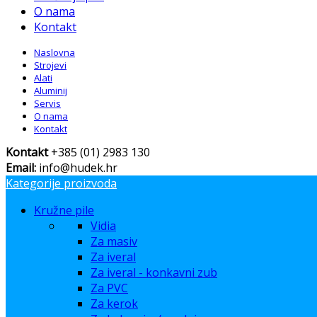
O nama
Kontakt
Naslovna
Strojevi
Alati
Aluminij
Servis
O nama
Kontakt
Kontakt
+385 (01) 2983 130
Email:
info@hudek.hr
Kategorije proizvoda
Kružne pile
Vidia
Za masiv
Za iveral
Za iveral - konkavni zub
Za PVC
Za kerok