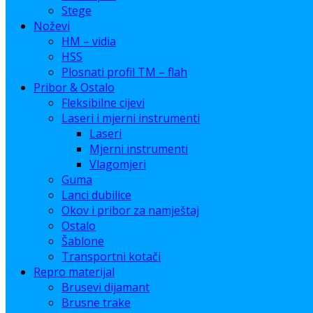
Stege
Noževi
HM – vidia
HSS
Plosnati profil TM – flah
Pribor & Ostalo
Fleksibilne cijevi
Laseri i mjerni instrumenti
Laseri
Mjerni instrumenti
Vlagomjeri
Guma
Lanci dubilice
Okov i pribor za namještaj
Ostalo
Šablone
Transportni kotači
Repro materijal
Brusevi dijamant
Brusne trake