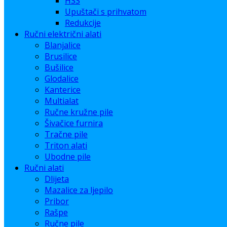
HSS
Upuštači s prihvatom
Redukcije
Ručni električni alati
Blanjalice
Brusilice
Bušilice
Glodalice
Kanterice
Multialat
Ručne kružne pile
Šivačice furnira
Tračne pile
Triton alati
Ubodne pile
Ručni alati
Dlijeta
Mazalice za ljepilo
Pribor
Rašpe
Ručne pile