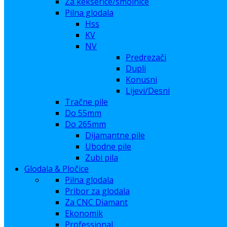
Za kekserice/smolnice
Pilna glodala
Hss
KV
NV
Predrezači
Dupli
Konusni
Lijevi/Desni
Tračne pile
Do 55mm
Do 265mm
Dijamantne pile
Ubodne pile
Zubi pila
Glodala & Pločice
Pilna glodala
Pribor za glodala
Za CNC Diamant
Ekonomik
Professional