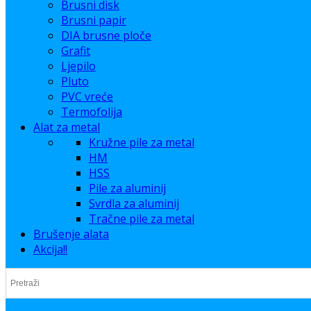
Brusni disk
Brusni papir
DIA brusne ploče
Grafit
Ljepilo
Pluto
PVC vreće
Termofolija
Alat za metal
Kružne pile za metal
HM
HSS
Pile za aluminij
Svrdla za aluminij
Tračne pile za metal
Brušenje alata
Akcija!!