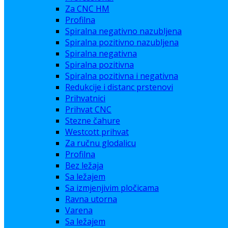
Za CNC HM
Profilna
Spiralna negativno nazubljena
Spiralna pozitivno nazubljena
Spiralna negativna
Spiralna pozitivna
Spiralna pozitivna i negativna
Redukcije i distanc prstenovi
Prihvatnici
Prihvat CNC
Stezne čahure
Westcott prihvat
Za ručnu glodalicu
Profilna
Bez ležaja
Sa ležajem
Sa izmjenjivim pločicama
Ravna utorna
Varena
Sa ležajem