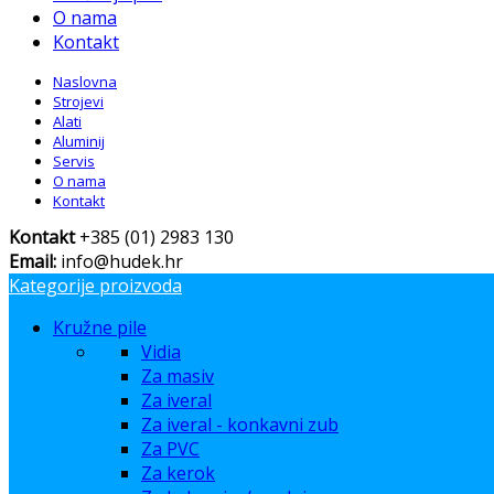
O nama
Kontakt
Naslovna
Strojevi
Alati
Aluminij
Servis
O nama
Kontakt
Kontakt
+385 (01) 2983 130
Email:
info@hudek.hr
Kategorije proizvoda
Kružne pile
Vidia
Za masiv
Za iveral
Za iveral - konkavni zub
Za PVC
Za kerok