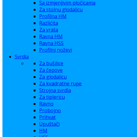
Sa izmjenjivim pločicama
Za stolnu glodalicu
Profilna HM
Razlićita
Za vrata
Ravna HM
Ravna HSS
Profilni noževi
Svrdla
Za bušilice
Za čepove
Za glodalicu
Za kvadratne rupe
Strojna svrdla
Za tiplericu
Ravno
Probojno
Prihvat
Upuštači
HM