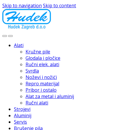
Skip to navigation
Skip to content
Alati
Kružne pile
Glodala i pločice
Ručni elek. alati
Svrdla
Noževi i nožići
Repro materijal
Pribor i ostalo
Alat za metal i aluminij
Ručni alati
Strojevi
Aluminij
Servis
Brušenje pila