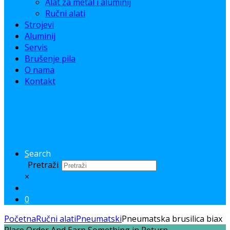
Alat za metal i aluminij
Ručni alati
Strojevi
Aluminij
Servis
Brušenje pila
O nama
Kontakt
Search
Pretraži
×
0
Početna
Ručni alati
Pneumatski
Pneumatska brusilica biax