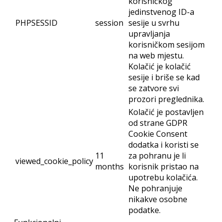
korisničkog
jedinstvenog ID-a
PHPSESSID
session
sesije u svrhu
upravljanja
korisničkom sesijom
na web mjestu.
Kolačić je kolačić
sesije i briše se kad
se zatvore svi
prozori preglednika.
Kolačić je postavljen
od strane GDPR
Cookie Consent
dodatka i koristi se
11
za pohranu je li
viewed_cookie_policy
months
korisnik pristao na
upotrebu kolačića.
Ne pohranjuje
nikakve osobne
podatke.