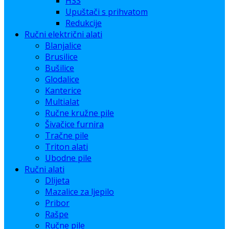
HSS
Upuštači s prihvatom
Redukcije
Ručni električni alati
Blanjalice
Brusilice
Bušilice
Glodalice
Kanterice
Multialat
Ručne kružne pile
Šivačice furnira
Tračne pile
Triton alati
Ubodne pile
Ručni alati
Dlijeta
Mazalice za ljepilo
Pribor
Rašpe
Ručne pile