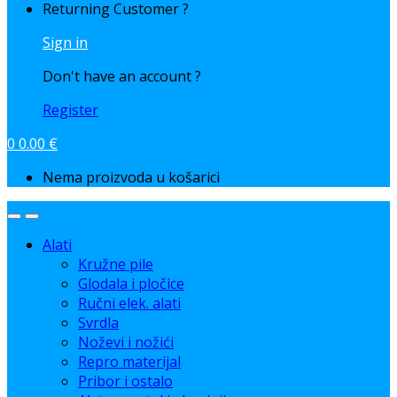
Returning Customer ?
Sign in
Don't have an account ?
Register
0
0.00
€
Nema proizvoda u košarici
Alati
Kružne pile
Glodala i pločice
Ručni elek. alati
Svrdla
Noževi i nožići
Repro materijal
Pribor i ostalo