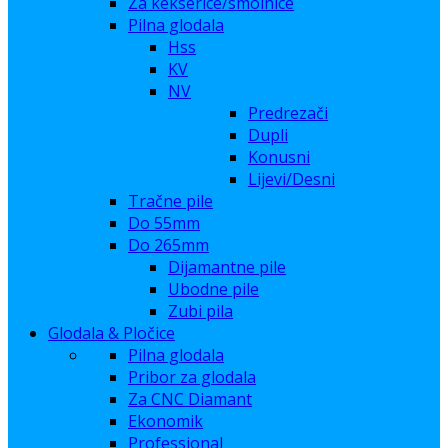
Za kekserice/smolnice
Pilna glodala
Hss
KV
NV
Predrezači
Dupli
Konusni
Lijevi/Desni
Tračne pile
Do 55mm
Do 265mm
Dijamantne pile
Ubodne pile
Zubi pila
Glodala & Pločice
Pilna glodala
Pribor za glodala
Za CNC Diamant
Ekonomik
Professional