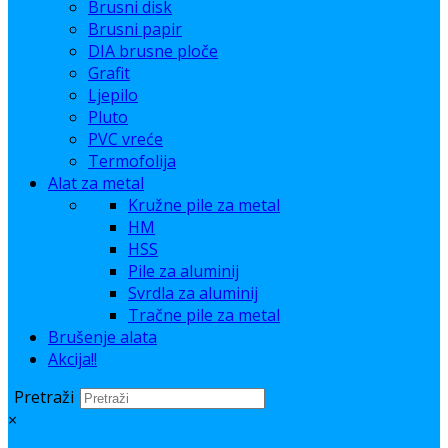
Brusni disk
Brusni papir
DIA brusne ploče
Grafit
Ljepilo
Pluto
PVC vreće
Termofolija
Alat za metal
Kružne pile za metal
HM
HSS
Pile za aluminij
Svrdla za aluminij
Tračne pile za metal
Brušenje alata
Akcija!!
Pretraži
×