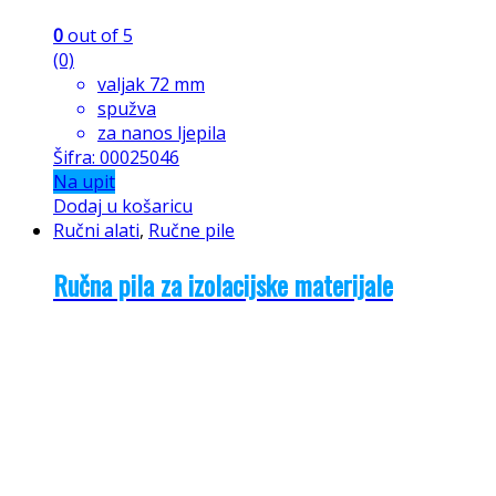
0
out of 5
(0)
valjak 72 mm
spužva
za nanos ljepila
Šifra: 00025046
Na upit
Dodaj u košaricu
Ručni alati
,
Ručne pile
Ručna pila za izolacijske materijale