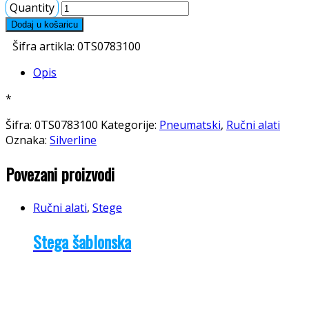
Quantity
Dodaj u košaricu
Šifra artikla:
0TS0783100
Opis
*
Šifra:
0TS0783100
Kategorije:
Pneumatski
,
Ručni alati
Oznaka:
Silverline
Povezani proizvodi
Ručni alati
,
Stege
Stega šablonska