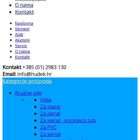
O nama
Kontakt
Naslovna
Strojevi
Alati
Aluminij
Servis
O nama
Kontakt
Kontakt
+385 (01) 2983 130
Email:
info@hudek.hr
Kategorije proizvoda
Kružne pile
Vidia
Za masiv
Za iveral
Za iveral - konkavni zub
Za PVC
Za kerok