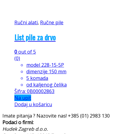
Ručni alati
,
Ručne pile
List pile za drvo
0
out of 5
(0)
model 228-15-5P
dimenzije 150 mm
5 komada
od kaljenog čelika
Šifra: 0B00002863
Na upit
Dodaj u košaricu
Imate pitanja ? Nazovite nas!
+385 (01) 2983 130
Podaci o firmi:
Hudek Zagreb d.o.o.