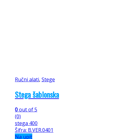
Ručni alati
,
Stege
Stega šablonska
0
out of 5
(0)
stega 400
Šifra: B.VER.0401
Na upit