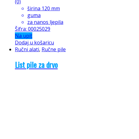
(0)
širina 120 mm
guma
za nanos ljepila
Šifra: 00025029
Na upit
Dodaj u košaricu
Ručni alati
,
Ručne pile
List pile za drvo