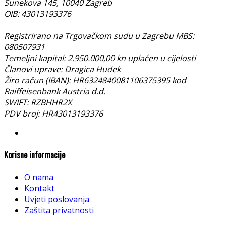
Sunekova 145, 10040 Zagreb
OIB: 43013193376
Registrirano na Trgovačkom sudu u Zagrebu MBS:
080507931
Temeljni kapital: 2.950.000,00 kn uplaćen u cijelosti
Članovi uprave: Dragica Hudek
Žiro račun (IBAN): HR6324840081106375395 kod
Raiffeisenbank Austria d.d.
SWIFT: RZBHHR2X
PDV broj: HR43013193376
Korisne informacije
O nama
Kontakt
Uvjeti poslovanja
Zaštita privatnosti