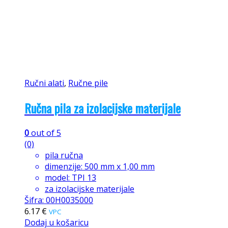
Ručni alati
,
Ručne pile
Ručna pila za izolacijske materijale
0
out of 5
(0)
pila ručna
dimenzije: 500 mm x 1,00 mm
model: TPI 13
za izolacijske materijale
Šifra: 00H0035000
6.17
€
VPC
Dodaj u košaricu