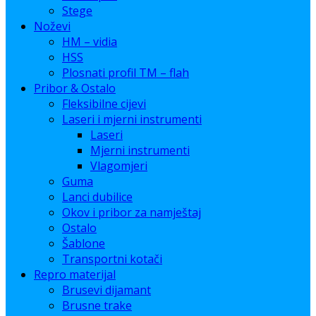
Stege
Noževi
HM – vidia
HSS
Plosnati profil TM – flah
Pribor & Ostalo
Fleksibilne cijevi
Laseri i mjerni instrumenti
Laseri
Mjerni instrumenti
Vlagomjeri
Guma
Lanci dubilice
Okov i pribor za namještaj
Ostalo
Šablone
Transportni kotači
Repro materijal
Brusevi dijamant
Brusne trake