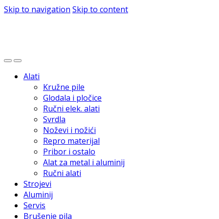
Skip to navigation
Skip to content
Alati
Kružne pile
Glodala i pločice
Ručni elek. alati
Svrdla
Noževi i nožići
Repro materijal
Pribor i ostalo
Alat za metal i aluminij
Ručni alati
Strojevi
Aluminij
Servis
Brušenje pila