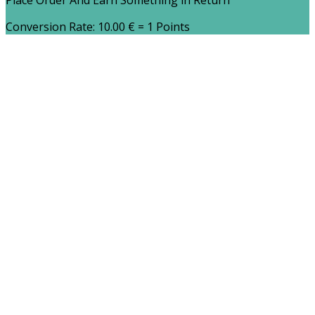
Place Order And Earn Something in Return
Conversion Rate:
10.00
€
= 1 Points