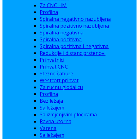
Za CNC HM
Profilna
Spiralna negativno nazubljena
Spiralna pozitivno nazubljena
Spiralna negativna
Spiralna pozitivna
Spiralna pozitivna i negativna
Redukcije i distanc prstenovi
Prihvatnici
Prihvat CNC
Stezne čahure
Westcott prihvat
Za ručnu glodalicu
Profilna
Bez ležaja
Sa ležajem
Sa izmjenjivim pločicama
Ravna utorna
Varena
Sa ležajem