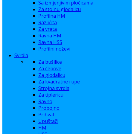
Sa izmjenjivim pločicama
Za stolnu glodalicu
Profilna HM
Razlićita
Za vrata
Ravna HM
Ravna HSS
Profilni noževi
Svrdla
Za bušilice
Za čepove
Za glodalicu
Za kvadratne rupe
Strojna svrdla
Za tiplericu
Ravno
Probojno
Prihvat
Upuštači
HM