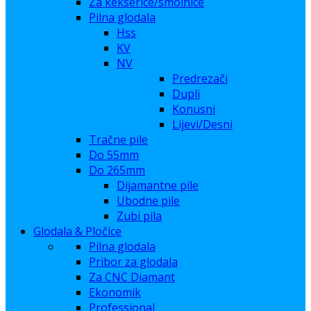
Za kekserice/smolnice
Pilna glodala
Hss
KV
NV
Predrezači
Dupli
Konusni
Lijevi/Desni
Tračne pile
Do 55mm
Do 265mm
Dijamantne pile
Ubodne pile
Zubi pila
Glodala & Pločice
Pilna glodala
Pribor za glodala
Za CNC Diamant
Ekonomik
Professional