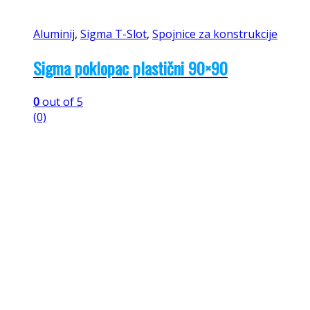
Aluminij
,
Sigma T-Slot
,
Spojnice za konstrukcije
Sigma poklopac plastični 90×90
0
out of 5
(0)