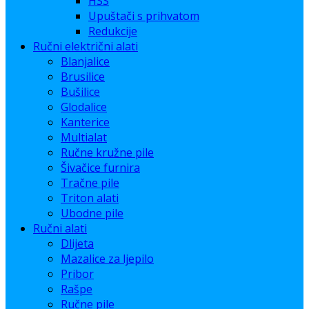
HSS
Upuštači s prihvatom
Redukcije
Ručni električni alati
Blanjalice
Brusilice
Bušilice
Glodalice
Kanterice
Multialat
Ručne kružne pile
Šivačice furnira
Tračne pile
Triton alati
Ubodne pile
Ručni alati
Dlijeta
Mazalice za ljepilo
Pribor
Rašpe
Ručne pile