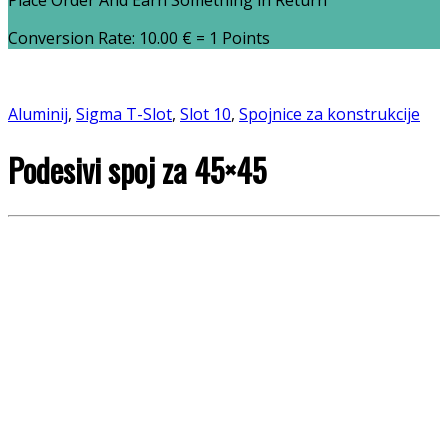
Place Order And Earn Something in Return
Conversion Rate:
10.00
€
= 1 Points
Aluminij
,
Sigma T-Slot
,
Slot 10
,
Spojnice za konstrukcije
Podesivi spoj za 45×45