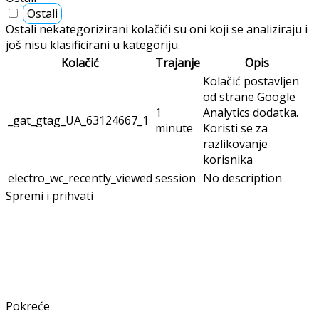
Ostali
Ostali nekategorizirani kolačići su oni koji se analiziraju i
još nisu klasificirani u kategoriju.
Kolačić
Trajanje
Opis
Kolačić postavljen
od strane Google
1
Analytics dodatka.
_gat_gtag_UA_63124667_1
minute
Koristi se za
razlikovanje
korisnika
electro_wc_recently_viewed
session
No description
Spremi i prihvati
Pokreće