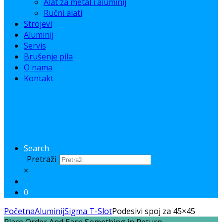
Alat za metal i aluminij
Ručni alati
Strojevi
Aluminij
Servis
Brušenje pila
O nama
Kontakt
Search
Pretraži
×
0
Početna
Aluminij
Sigma T-Slot
Podesivi spoj za 45×45