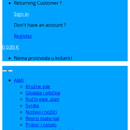
Returning Customer ?
Sign in
Don't have an account ?
Register
0
0.00
€
Nema proizvoda u košarici
Alati
Kružne pile
Glodala i pločice
Ručni elek. alati
Svrdla
Noževi i nožići
Repro materijal
Pribor i ostalo