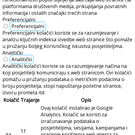
platformama društvenih medija, prikupljanja povratnih
informacija i ostalih značajki trećih strana.
Preferencijalni
Preferencijalni
Preferencijalni kolačići koriste se za razumijevanje i
analizu ključnih indeksa izvedbe web stranice što pomaže
u pružanju boljeg korisničkog iskustva posjetiteljima.
Analitički
Analitički
Analitički kolačići koriste se za razumijevanje načina na
koji posjetitelji komuniciraju s web stranicom. Ovi kolačići
pomažu u pružanju podataka o metričkim podacima o
broju posjetitelja, stopi napuštanja početne stranice,
izvoru prometa itd.
Kolačić
Trajanje
Opis
Ovaj kolačić instalirao je Google
Analytics. Kolačić se koristi za
izračunavanje podataka o
posjetiteljima, sesijama, kampanjama i
11
_ga
praćenje korištenja web mjesta za