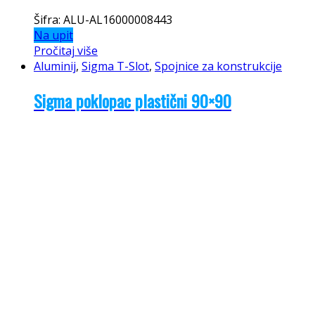
Šifra: ALU-AL16000008443
Na upit
Pročitaj više
Aluminij
,
Sigma T-Slot
,
Spojnice za konstrukcije
Sigma poklopac plastični 90×90