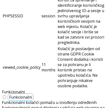
koristi za spremanje i
identificiranje korisničkog
jedinstvenog ID-a sesije u
PHPSESSID
session
svrhu upravljanja
korisničkom sesijom na
web mjestu. Kolačić je
kolačić sesije i briše se
kad se zatvore svi prozori
preglednika.
Kolačić je postavljen od
strane GDPR Cookie
Consent dodatka i koristi
11
se za pohranu je li
viewed_cookie_policy
months
korisnik pristao na
upotrebu kolačića. Ne
pohranjuje nikakve
osobne podatke.
Funkcionalni
Funkcionalni
Funkcionalni kolačići pomažu u izvođenju određenih
funkcionalnosti poput dijeljenja sadržaja web stranice na