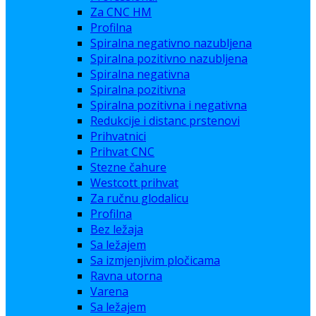
Za CNC HM
Profilna
Spiralna negativno nazubljena
Spiralna pozitivno nazubljena
Spiralna negativna
Spiralna pozitivna
Spiralna pozitivna i negativna
Redukcije i distanc prstenovi
Prihvatnici
Prihvat CNC
Stezne čahure
Westcott prihvat
Za ručnu glodalicu
Profilna
Bez ležaja
Sa ležajem
Sa izmjenjivim pločicama
Ravna utorna
Varena
Sa ležajem