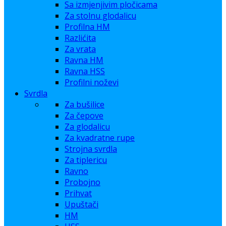
Sa izmjenjivim pločicama
Za stolnu glodalicu
Profilna HM
Razlićita
Za vrata
Ravna HM
Ravna HSS
Profilni noževi
Svrdla
Za bušilice
Za čepove
Za glodalicu
Za kvadratne rupe
Strojna svrdla
Za tiplericu
Ravno
Probojno
Prihvat
Upuštači
HM