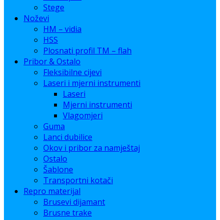
Stege
Noževi
HM – vidia
HSS
Plosnati profil TM – flah
Pribor & Ostalo
Fleksibilne cijevi
Laseri i mjerni instrumenti
Laseri
Mjerni instrumenti
Vlagomjeri
Guma
Lanci dubilice
Okov i pribor za namještaj
Ostalo
Šablone
Transportni kotači
Repro materijal
Brusevi dijamant
Brusne trake