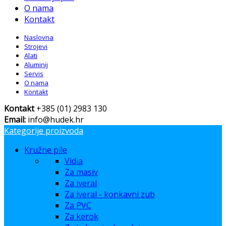
O nama
Kontakt
Naslovna
Strojevi
Alati
Aluminij
Servis
O nama
Kontakt
Kontakt
+385 (01) 2983 130
Email:
info@hudek.hr
Kategorije proizvoda
Kružne pile
Vidia
Za masiv
Za iveral
Za iveral - konkavni zub
Za PVC
Za kerok