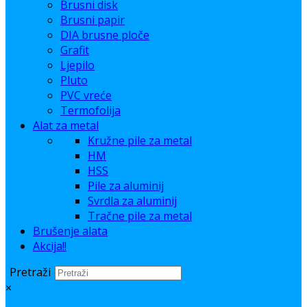
Brusni disk
Brusni papir
DIA brusne ploče
Grafit
Ljepilo
Pluto
PVC vreće
Termofolija
Alat za metal
Kružne pile za metal
HM
HSS
Pile za aluminij
Svrdla za aluminij
Tračne pile za metal
Brušenje alata
Akcija!!
Pretraži
×