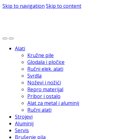
Skip to navigation
Skip to content
Alati
Kružne pile
Glodala i pločice
Ručni elek. alati
Svrdla
Noževi i nožići
Repro materijal
Pribor i ostalo
Alat za metal i aluminij
Ručni alati
Strojevi
Aluminij
Servis
Brušenje pila