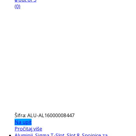
(0)
Šifra: ALU-AL16000008447
Na upit
Pročitaj više
Aluminij
,
Sigma T-Slot
,
Slot 8
,
Spojnice za