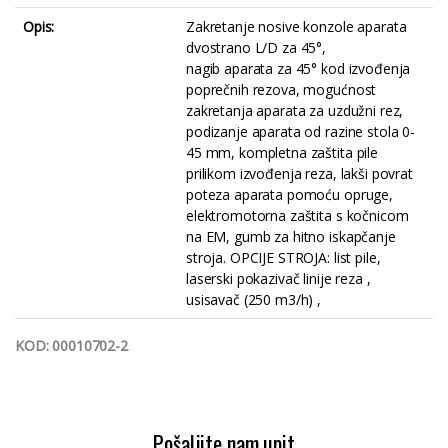
Opis:
Zakretanje nosive konzole aparata
dvostrano L/D za 45°,
nagib aparata za 45° kod izvođenja
poprečnih rezova, mogućnost
zakretanja aparata za uzdužni rez,
podizanje aparata od razine stola 0-
45 mm, kompletna zaštita pile
prilikom izvođenja reza, lakši povrat
poteza aparata pomoću opruge,
elektromotorna zaštita s kočnicom
na EM, gumb za hitno iskapčanje
stroja. OPCIJE STROJA: list pile,
laserski pokazivač linije reza ,
usisavač (250 m3/h) ,
KOD: 00010702-2
štucer potezni cirkular cikular poprečni poprečna
Pošaljite nam upit