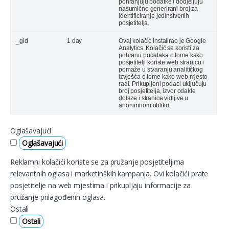
pohranjuju podatke i dodjeljuju
nasumično generirani broj za
identificiranje jedinstvenih
posjetitelja.
_gid
1 day
Ovaj kolačić instalirao je Google
Analytics. Kolačić se koristi za
pohranu podataka o tome kako
posjetitelji koriste web stranicu i
pomaže u stvaranju analitičkog
izvješća o tome kako web mjesto
radi. Prikupljeni podaci uključuju
broj posjetitelja, izvor odakle
dolaze i stranice vidljive u
anonimnom obliku.
Oglašavajući
Oglašavajući
Reklamni kolačići koriste se za pružanje posjetiteljima
relevantnih oglasa i marketinških kampanja. Ovi kolačići prate
posjetitelje na web mjestima i prikupljaju informacije za
pružanje prilagođenih oglasa.
Ostali
Ostali