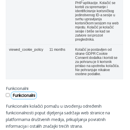
PHP aplikacije. Kolačić se
koristi za spremanje i
identificiranje korisničkog
jedinstvenog ID-a sesije u
svrhu upravljanja
korisničkom sesijom na web
mjestu. Kolačić je kolačić
sesije i briše se kad se
zatvore svi prozori
preglednika.
viewed_cookie_policy
11 months
Kolačić je postavljen od
strane GDPR Cookie
Consent dodatka i koristi se
za pohranu je li korisnik
pristao na upotrebu kolačića.
Ne pohranjuje nikakve
osobne podatke.
Funkcionalni
Funkcionalni
Funkcionalni kolačići pomažu u izvođenju određenih
funkcionalnosti poput dijeljenja sadržaja web stranice na
platformama društvenih medija, prikupljanja povratnih
informacija i ostalih značajki trećih strana.