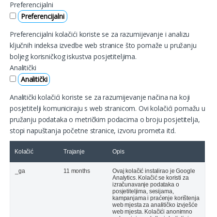
Preferencijalni
Preferencijalni
Preferencijalni kolačići koriste se za razumijevanje i analizu
ključnih indeksa izvedbe web stranice što pomaže u pružanju
boljeg korisničkog iskustva posjetiteljima.
Analitički
Analitički
Analitički kolačići koriste se za razumijevanje načina na koji
posjetitelji komuniciraju s web stranicom. Ovi kolačići pomažu u
pružanju podataka o metričkim podacima o broju posjetitelja,
stopi napuštanja početne stranice, izvoru prometa itd.
Kolačić
Trajanje
Opis
_ga
11 months
Ovaj kolačić instalirao je Google
Analytics. Kolačić se koristi za
izračunavanje podataka o
posjetiteljima, sesijama,
kampanjama i praćenje korištenja
web mjesta za analitičko izvješće
web mjesta. Kolačići anonimno