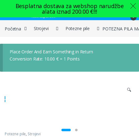
Skip to navigation
Skip to content
Besplatna dostava za webshop narudžbe
alata iznad
200.00
€
!!!
0
Početna
Strojevi
Potezne pile
POTEZNA PILA M
Place Order And Earn Something in Return
Conversion Rate:
10.00
€
= 1 Points
🔍
Potezne pile
,
Strojevi