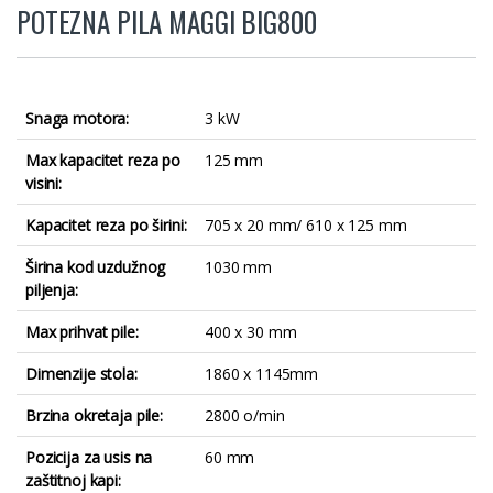
POTEZNA PILA MAGGI BIG800
Snaga motora:
3 kW
Max kapacitet reza po
125 mm
visini:
Kapacitet reza po širini:
705 x 20 mm/ 610 x 125 mm
Širina kod uzdužnog
1030 mm
piljenja:
Max prihvat pile:
400 x 30 mm
Dimenzije stola:
1860 x 1145mm
Brzina okretaja pile:
2800 o/min
Pozicija za usis na
60 mm
zaštitnoj kapi: