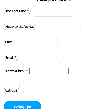
Ime i prezime
*
Naziv tvrtke/obrta:
OIB:
Email
*
Kontakt broj:
*
Vaš upit:
Pošalji upit