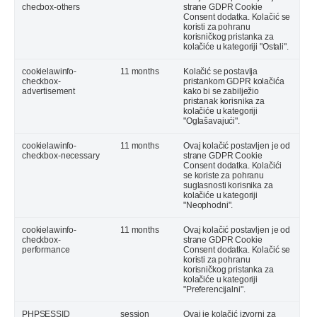
checbox-others
strane GDPR Cookie
Consent dodatka. Kolačić se
koristi za pohranu
korisničkog pristanka za
kolačiće u kategoriji "Ostali".
cookielawinfo-
11 months
Kolačić se postavlja
checkbox-
pristankom GDPR kolačića
advertisement
kako bi se zabilježio
pristanak korisnika za
kolačiće u kategoriji
"Oglašavajući".
cookielawinfo-
11 months
Ovaj kolačić postavljen je od
checkbox-necessary
strane GDPR Cookie
Consent dodatka. Kolačići
se koriste za pohranu
suglasnosti korisnika za
kolačiće u kategoriji
"Neophodni".
cookielawinfo-
11 months
Ovaj kolačić postavljen je od
checkbox-
strane GDPR Cookie
performance
Consent dodatka. Kolačić se
koristi za pohranu
korisničkog pristanka za
kolačiće u kategoriji
"Preferencijalni".
PHPSESSID
session
Ovaj je kolačić izvorni za