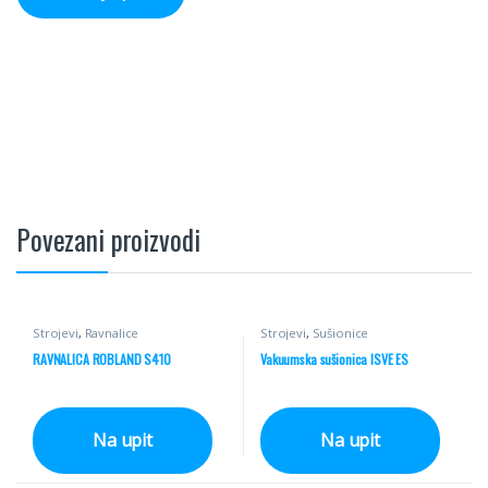
Povezani proizvodi
Strojevi
,
Ravnalice
Strojevi
,
Sušionice
RAVNALICA ROBLAND S410
Vakuumska sušionica ISVE ES
Na upit
Na upit