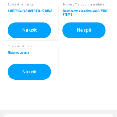
Strojevi
,
Kanterice
Strojevi
,
Transportna sredstva
KANTERICA CASADEI FLEXA 27 RMA8
Trasnsporter s kotačima MAGGI VARIO
STEFF 3
Na upit
Na upit
Strojevi
,
Lakirnice
Mješalica za boje
Na upit