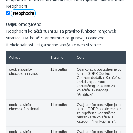
Neophodni
Neophodni
Uvijek omogućeno
Neophodni kolačići nužni su za pravilno funkcioniranje web
stranice. Ovi kolačići anonimno osiguravaju osnovne
funkcionalnosti i sigurnosne značajke web stranice.
Kolačić
Trajanje
Opis
cookielawinfo-
11 months
Ovaj kolačić postavljen je od
checbox-analytics
strane GDPR Cookie
Consent dodatka. Kolačić se
koristi za pohranu
korisničkog pristanka za
kolačiće u kategoriji
"Analitički".
cookielawinfo-
11 months
Ovaj kolačić postavljen je od
checbox-functional
strane GDPR cookie consent
za bilježenje korisničkog
pristanka za kolačiće u
kategoriji "Funkcionalni".
cookielawinfo-
11 months
Ovaj kolačić postavljen je od