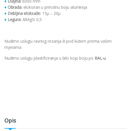
♦
Duljina:
6000 mm
♦
Obrada:
eloksiran u prirodnu boju aluminija
♦
Debljina eloksaže:
15μ – 20μ
♦
Legura:
AlMgSi 0,5
Nudimo uslugu ravnog rezanja ili pod kutem prema vašim
mjerama
Nudimo uslugu plastificiranja u bilo koju boju po
RAL-u
Opis