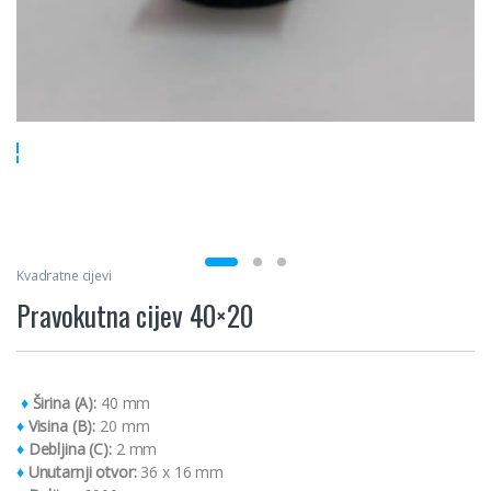
Kvadratne cijevi
Pravokutna cijev 40×20
♦
Širina (A):
40 mm
♦
Visina (B):
20 mm
♦
Debljina (C):
2 mm
♦
Unutarnji otvor:
36 x 16 mm