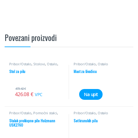
Povezani proizvodi
Pribor/Ostalo
,
Stolovi
,
Ostalo
,
Pribor/Ostalo
,
Ostalo
Ostalo
Stol za pilu
Mast za šivačicu
473.42
€
426.08
€
VPC
Na upit
Pribor/Ostalo
,
Pomoćni stalci
,
Pribor/Ostalo
,
Ostalo
Ostalo
Stalak preklopne pile Holzmann
Set krunskih pila
USK2760