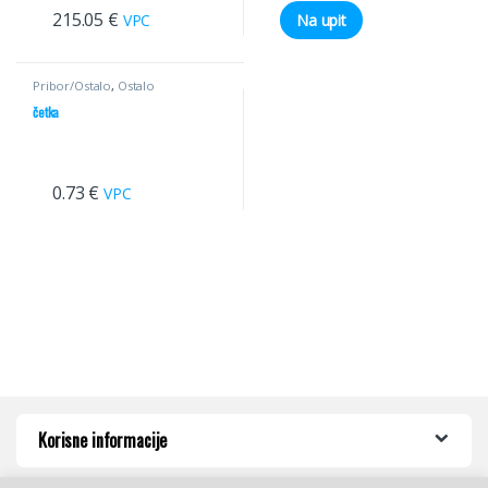
215.05
€
VPC
Na upit
Pribor/Ostalo
,
Ostalo
četka
0.73
€
VPC
Korisne informacije