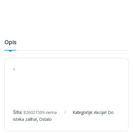
Opis
*
Šifra:
826021509-nema
Kategorije:
Akcija!! Do
isteka zaliha!
,
Ostalo