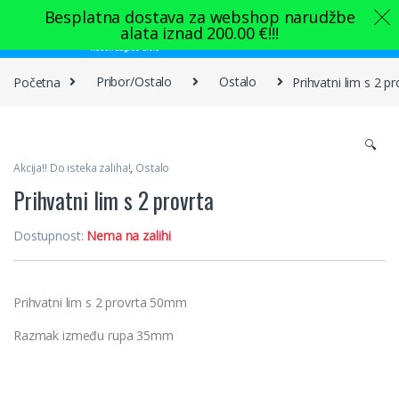
Skip to navigation
Skip to content
Besplatna dostava za webshop narudžbe
alata iznad
200.00
€
!!!
0
Početna
Pribor/Ostalo
Ostalo
Prihvatni lim s 2 pr
🔍
Akcija!! Do isteka zaliha!
,
Ostalo
Prihvatni lim s 2 provrta
Dostupnost:
Nema na zalihi
Prihvatni lim s 2 provrta 50mm
Razmak između rupa 35mm