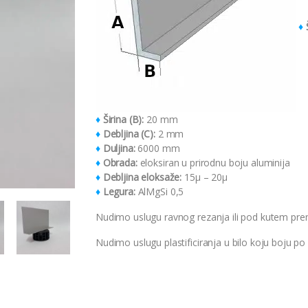
♦
Š
♦
Širina (B):
20 mm
♦
Debljina (C):
2 mm
♦
Duljina:
6000 mm
♦
Obrada:
eloksiran u prirodnu boju aluminija
♦
Debljina eloksaže:
15μ – 20μ
♦
Legura:
AlMgSi 0,5
Nudimo uslugu ravnog rezanja ili pod kutem p
Nudimo uslugu plastificiranja u bilo koju boju po