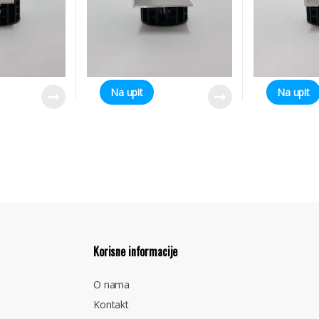
Na upit
Na upit
Korisne informacije
O nama
Kontakt