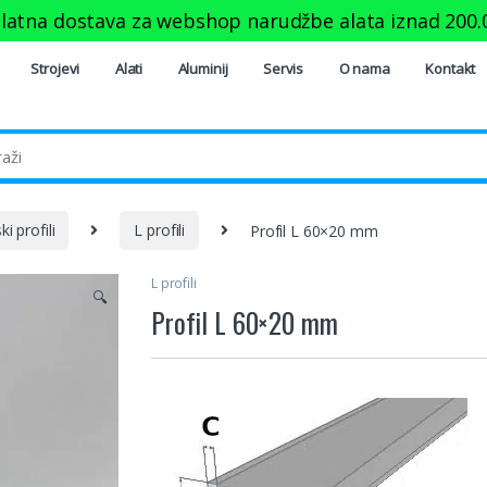
latna dostava za webshop narudžbe alata iznad
200.
Strojevi
Alati
Aluminij
Servis
O nama
Kontakt
i profili
L profili
Profil L 60×20 mm
L profili
🔍
Profil L 60×20 mm