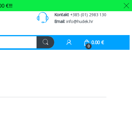
00
€
!!!
Kontakt
+385 (01) 2983 130
Email:
info@hudek.hr
0.00
€
0