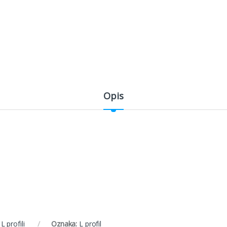
Opis
:
L profili
Oznaka:
L profil