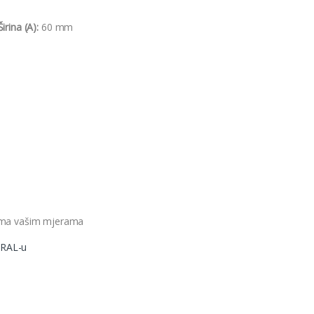
irina (A):
60 mm
rema vašim mjerama
RAL-u