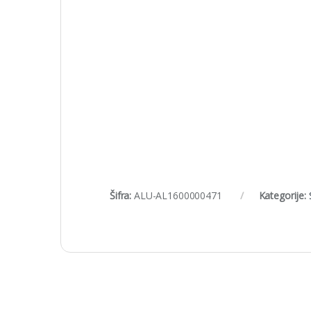
Šifra:
ALU-AL1600000471
Kategorije: