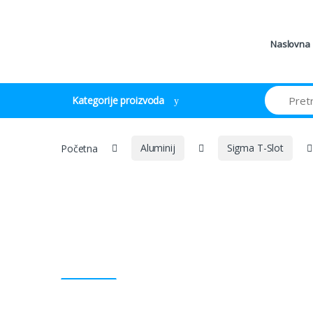
Skip to navigation
Skip to content
Naslovna
Kategorije proizvoda
Početna
Aluminij
Sigma T-Slot