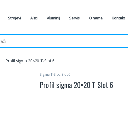
Strojevi
Alati
Aluminij
Servis
O nama
Kontakt
Profil sigma 20×20 T-Slot 6
Sigma T-Slot
,
Slot 6
Profil sigma 20×20 T-Slot 6