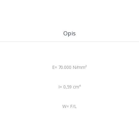
Opis
E= 70.000 N/mm²
I= 0,59 cm⁴
W= F/L