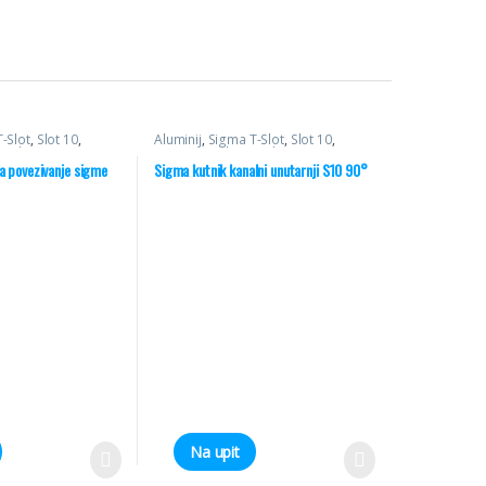
-Slot
,
Slot 10
,
Aluminij
,
Sigma T-Slot
,
Slot 10
,
trukcije
Spojnice za konstrukcije
a povezivanje sigme
Sigma kutnik kanalni unutarnji S10 90°
Na upit