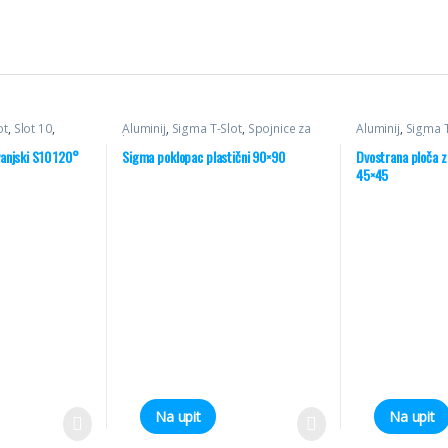
ot
,
Slot 10
,
Aluminij
,
Sigma T-Slot
,
Spojnice za
Aluminij
,
Sigma T
cije
konstrukcije
Spojnice za kons
vanjski S10 120°
Sigma poklopac plastični 90×90
Dvostrana ploča z
45×45
Na upit
Na upit