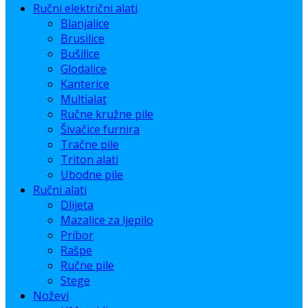
Ručni električni alati
Blanjalice
Brusilice
Bušilice
Glodalice
Kanterice
Multialat
Ručne kružne pile
Šivačice furnira
Tračne pile
Triton alati
Ubodne pile
Ručni alati
Dlijeta
Mazalice za ljepilo
Pribor
Rašpe
Ručne pile
Stege
Noževi