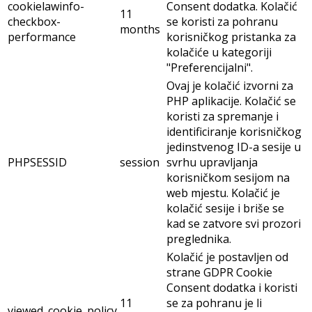
kolačiće u kategoriji
"Ostali".
Kolačić se postavlja
pristankom GDPR
cookielawinfo-
11
kolačića kako bi se
checkbox-
months
zabilježio pristanak
advertisement
korisnika za kolačiće u
kategoriji "Oglašavajući".
Ovaj kolačić postavljen je
od strane GDPR Cookie
Consent dodatka. Kolačići
cookielawinfo-
11
se koriste za pohranu
checkbox-necessary
months
suglasnosti korisnika za
kolačiće u kategoriji
"Neophodni".
Ovaj kolačić postavljen je
od strane GDPR Cookie
cookielawinfo-
Consent dodatka. Kolačić
11
checkbox-
se koristi za pohranu
months