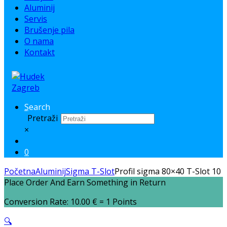
Aluminij
Servis
Brušenje pila
O nama
Kontakt
Search
Pretraži
×
0
Početna
Aluminij
Sigma T-Slot
Profil sigma 80×40 T-Slot 10
Place Order And Earn Something in Return
Conversion Rate:
10.00
€
= 1 Points
🔍