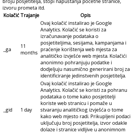
pohranjuje nikakve
osobne podatke.
Funkcionalni
Funkcionalni
Funkcionalni kolačići pomažu u izvođenju određenih
funkcionalnosti poput dijeljenja sadržaja web stranice na
platformama društvenih medija, prikupljanja povratnih
informacija i ostalih značajki trećih strana.
Preferencijalni
Preferencijalni
Preferencijalni kolačići koriste se za razumijevanje i
analizu ključnih indeksa izvedbe web stranice što pomaže
u pružanju boljeg korisničkog iskustva posjetiteljima.
Analitički
Analitički
Analitički kolačići koriste se za razumijevanje načina na
koji posjetitelji komuniciraju s web stranicom. Ovi kolačići
pomažu u pružanju podataka o metričkim podacima o
broju posjetitelja, stopi napuštanja početne stranice,
izvoru prometa itd.
Kolačić
Trajanje
Opis