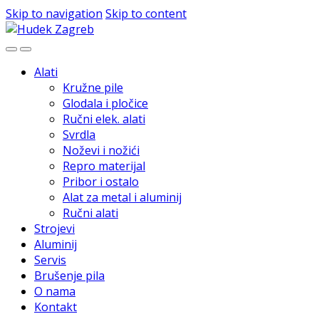
Skip to navigation
Skip to content
Alati
Kružne pile
Glodala i pločice
Ručni elek. alati
Svrdla
Noževi i nožići
Repro materijal
Pribor i ostalo
Alat za metal i aluminij
Ručni alati
Strojevi
Aluminij
Servis
Brušenje pila
O nama
Kontakt