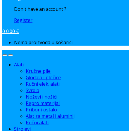
Don't have an account ?
Register
0
0.00
€
Nema proizvoda u košarici
Alati
Kružne pile
Glodala i pločice
Ručni elek. alati
Svrdla
Noževi i nožići
Repro materijal
Pribor i ostalo
Alat za metal i aluminij
Ručni alati
Strojevi