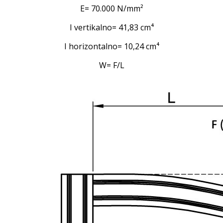
E= 70.000 N/mm²
I vertikalno= 41,83 cm⁴
I horizontalno= 10,24 cm⁴
W= F/L