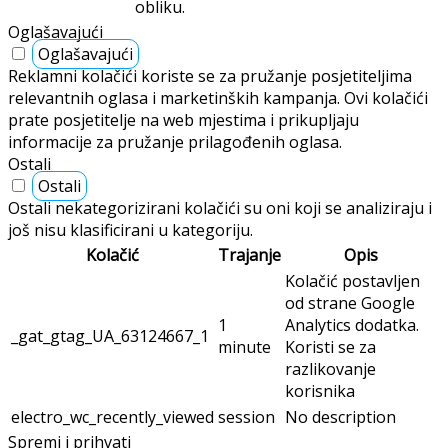
Ovaj kolačić instalirao je Google
Analytics. Kolačić se koristi za
izračunavanje podataka o
posjetiteljima, sesijama, kampanjama i
11
_ga
praćenje korištenja web mjesta za
months
analitičko izvješće web mjesta. Kolačići
anonimno pohranjuju podatke i
dodjeljuju nasumično generirani broj za
identificiranje jedinstvenih posjetitelja.
Ovaj kolačić instalirao je Google
Analytics. Kolačić se koristi za pohranu
podataka o tome kako posjetitelji
koriste web stranicu i pomaže u
_gid
1 day
stvaranju analitičkog izvješća o tome
kako web mjesto radi. Prikupljeni podaci
uključuju broj posjetitelja, izvor odakle
dolaze i stranice vidljive u anonimnom
obliku.
Oglašavajući