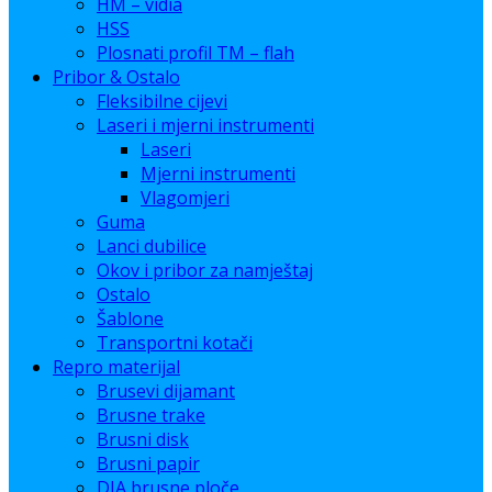
HM – vidia
HSS
Plosnati profil TM – flah
Pribor & Ostalo
Fleksibilne cijevi
Laseri i mjerni instrumenti
Laseri
Mjerni instrumenti
Vlagomjeri
Guma
Lanci dubilice
Okov i pribor za namještaj
Ostalo
Šablone
Transportni kotači
Repro materijal
Brusevi dijamant
Brusne trake
Brusni disk
Brusni papir
DIA brusne ploče