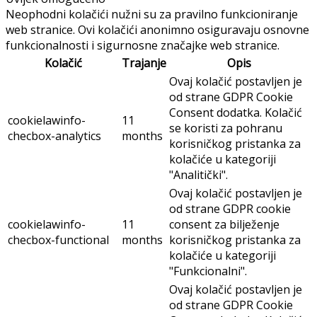
Zaštita privatnosti
Imate pitanja ? Nazovite nas!
+385 (01) 2983 130
Zatvori
Pregled privatnosti
Ova web stranica koristi kolačiće za poboljšanje vašeg
iskustva tijekom navigacije kroz web stranicu. Od toga se
kolačići koji su kategorizirani po potrebi pohranjuju u
vaš preglednik jer su neophodni za rad osnovnih funkcija
web mjesta. Također kori
...
Neophodni
Neophodni
Uvijek omogućeno
Neophodni kolačići nužni su za pravilno funkcioniranje
web stranice. Ovi kolačići anonimno osiguravaju osnovne