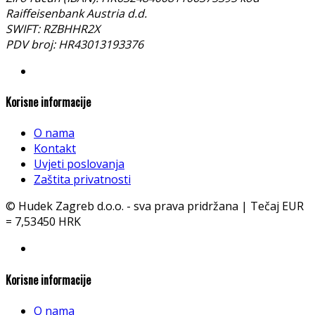
(0)
Šifra: ALU-AL16000008436
Na upit
Pročitaj više
Imate pitanja ? Nazovite nas!
+385 (01) 2983 130
Podaci o firmi:
Hudek Zagreb d.o.o.
Sunekova 145, 10040 Zagreb
OIB: 43013193376
Registrirano na Trgovačkom sudu u Zagrebu MBS:
080507931
Temeljni kapital: 2.950.000,00 kn uplaćen u cijelosti
Članovi uprave: Dragica Hudek
Žiro račun (IBAN): HR6324840081106375395 kod
Raiffeisenbank Austria d.d.
SWIFT: RZBHHR2X