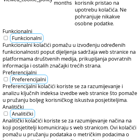
performance
korisničkog pristanka za
kolačiće u kategoriji
"Preferencijalni".
Ovaj je kolačić izvorni za
PHP aplikacije. Kolačić se
koristi za spremanje i
identificiranje korisničkog
jedinstvenog ID-a sesije u
PHPSESSID
session
svrhu upravljanja
korisničkom sesijom na
web mjestu. Kolačić je
kolačić sesije i briše se
kad se zatvore svi prozori
preglednika.
Kolačić je postavljen od
strane GDPR Cookie
Consent dodatka i koristi
11
se za pohranu je li
viewed_cookie_policy
months
korisnik pristao na
upotrebu kolačića. Ne