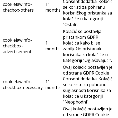
funkcionalnosti i sigurnosne značajke web stranice.
Kolačić
Trajanje
Opis
Ovaj kolačić postavljen je
od strane GDPR Cookie
Consent dodatka. Kolačić
cookielawinfo-
11
se koristi za pohranu
checbox-analytics
months
korisničkog pristanka za
kolačiće u kategoriji
"Analitički".
Ovaj kolačić postavljen je
od strane GDPR cookie
cookielawinfo-
11
consent za bilježenje
checbox-functional
months
korisničkog pristanka za
kolačiće u kategoriji
"Funkcionalni".
Ovaj kolačić postavljen je
od strane GDPR Cookie
Consent dodatka. Kolačić
cookielawinfo-
11
se koristi za pohranu
checbox-others
months
korisničkog pristanka za