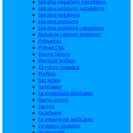
Spiralna negativno nazubljena
Spiralna pozitivno nazubljena
Spiralna negativna
Spiralna pozitivna
Spiralna pozitivna i negativna
Redukcije i distanc prstenovi
Prihvatnici
Prihvat CNC
Stezne čahure
Westcott prihvat
Za ručnu glodalicu
Profilna
Bez ležaja
Sa ležajem
Sa izmjenjivim pločicama
Ravna utorna
Varena
Sa ležajem
Sa izmjenjivim pločicama
Za stolnu glodalicu
Profilna HM