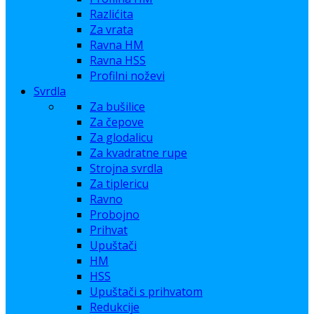
Razlićita
Za vrata
Ravna HM
Ravna HSS
Profilni noževi
Svrdla
Za bušilice
Za čepove
Za glodalicu
Za kvadratne rupe
Strojna svrdla
Za tiplericu
Ravno
Probojno
Prihvat
Upuštači
HM
HSS
Upuštači s prihvatom
Redukcije