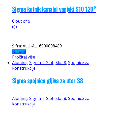
Podesivi spoj za 45×45
0
out of 5
(0)
Šifra: ALU-AL160000024
Na upit
Pročitaj više
Aluminij
,
Sigma T-Slot
,
Slot 10
,
Spojnice za
konstrukcije
Sigma kutnik kanalni vanjski S10 120°
Aluminij
,
Sigma T-Slot
,
Slot 10
,
Spojnice za
konstrukcije
Sigma kutnik kanalni vanjski S10 120°