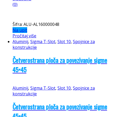
0
out of 5
(0)
Šifra: ALU-AL160000013-1
Na upit
Pročitaj više
Sigma T-Slot
,
Slot 10
Profil sigma 45×45 light T-Slot 10
Sigma T-Slot
,
Slot 10
Profil sigma 45×45 light T-Slot 10
0
out of 5
(0)