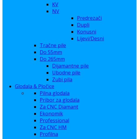
KV
NV
Predrezači
Dupli
Konusni
Lijevi/Desni
Tračne pile
Do 55mm
Do 265mm
Dijamantne pile
Ubodne pile
Zubi pila
Glodala & Pločice
Pilna glodala
Pribor za glodala
Za CNC Diamant
Ekonomik
Professional
Za CNC HM
Profilna