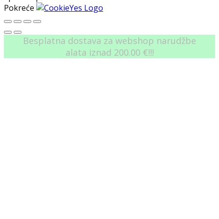
Oglašavajući
Reklamni kolačići koriste se za pružanje posjetiteljima
relevantnih oglasa i marketinških kampanja. Ovi kolačići
prate posjetitelje na web mjestima i prikupljaju
informacije za pružanje prilagođenih oglasa.
Ostali
Ostali
Ostali nekategorizirani kolačići su oni koji se analiziraju i
još nisu klasificirani u kategoriju.
Kolačić
Trajanje
Opis
Kolačić postavljen
od strane Google
1
Analytics dodatka.
_gat_gtag_UA_63124667_1
minute
Koristi se za
razlikovanje
korisnika
electro_wc_recently_viewed
session
No description
Spremi i prihvati
Pokreće