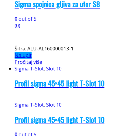
0
out of 5
(0)
Šifra: ALU-AL16000008439
Na upit
Pročitaj više
Aluminij
,
Sigma T-Slot
,
Slot 8
,
Spojnice za
konstrukcije
Sigma spojnica gljiva za utor S8
Aluminij
,
Sigma T-Slot
,
Slot 8
,
Spojnice za
konstrukcije
Sigma spojnica gljiva za utor S8