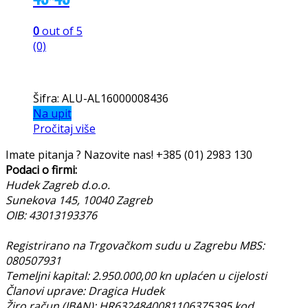
Šifra: ALU-AL160000048
Na upit
Pročitaj više
Aluminij
,
Sigma T-Slot
,
Slot 10
,
Spojnice za
konstrukcije
Četverostrana ploča za povezivanje sigme
45×45
Aluminij
,
Sigma T-Slot
,
Slot 10
,
Spojnice za
konstrukcije
Četverostrana ploča za povezivanje sigme
45×45
0
out of 5