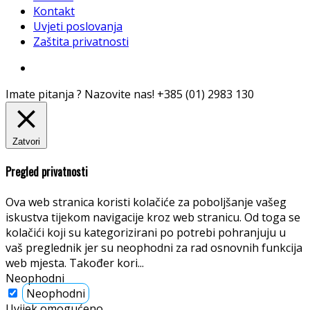
PDV broj: HR43013193376
Korisne informacije
O nama
Kontakt
Uvjeti poslovanja
Zaštita privatnosti
© Hudek Zagreb d.o.o. - sva prava pridržana | Tečaj EUR
= 7,53450 HRK
Korisne informacije
O nama
Kontakt
Uvjeti poslovanja