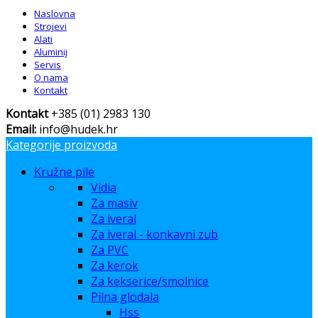
Naslovna
Strojevi
Alati
Aluminij
Servis
O nama
Kontakt
Kontakt
+385 (01) 2983 130
Email:
info@hudek.hr
Kategorije proizvoda
Kružne pile
Vidia
Za masiv
Za iveral
Za iveral - konkavni zub
Za PVC
Za kerok
Za kekserice/smolnice
Pilna glodala
Hss