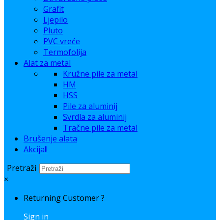
Grafit
Ljepilo
Pluto
PVC vreće
Termofolija
Alat za metal
Kružne pile za metal
HM
HSS
Pile za aluminij
Svrdla za aluminij
Tračne pile za metal
Brušenje alata
Akcija!!
Pretraži
×
Returning Customer ?
Sign in