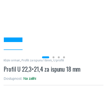
Klizni ormari
,
Profili za ispunu 18mm
,
U profili
Profil U 22,3×21,4 za ispunu 18 mm
Dostupnost:
Na zalihi