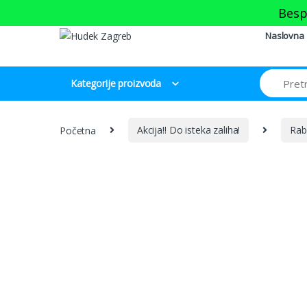
Skip to navigation
Skip to content
Besp
Naslovna
Kategorije proizvoda
Početna
Akcija!! Do isteka zaliha!
Rab