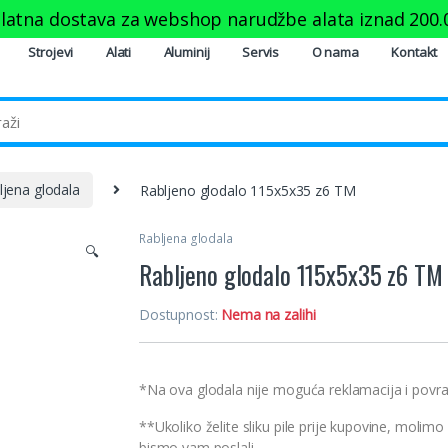
latna dostava za webshop narudžbe alata iznad
200.
Strojevi
Alati
Aluminij
Servis
O nama
Kontakt
ljena glodala
Rabljeno glodalo 115x5x35 z6 TM
Rabljena glodala
🔍
Rabljeno glodalo 115x5x35 z6 TM
Dostupnost:
Nema na zalihi
*Na ova glodala nije moguća reklamacija i povra
**Ukoliko želite sliku pile prije kupovine, molimo
bismo vam poslali.