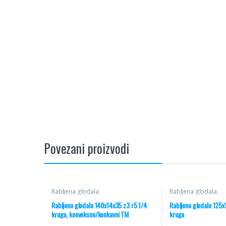
Povezani proizvodi
Rabljena glodala
Rabljena glodala
Rabljeno glodalo 140x14x35 z3 r5 1/4
Rabljeno glodalo 125x
kruga, konveksno/konkavni TM
kruga