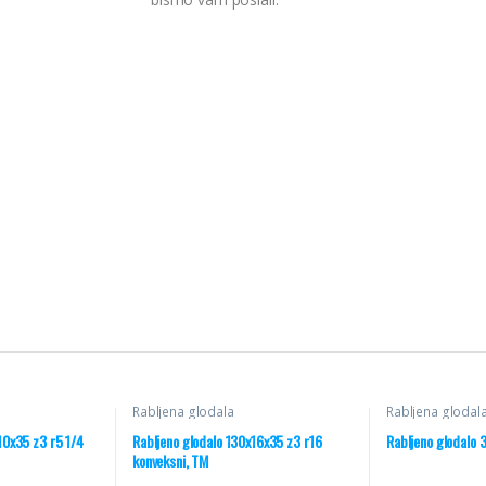
Rabljena glodala
Rabljena glodal
10x35 z3 r5 1/4
Rabljeno glodalo 130x16x35 z3 r16
Rabljeno glodalo
konveksni, TM