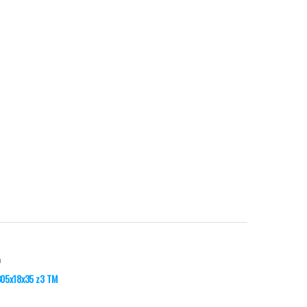
a
 305x18x35 z3 TM