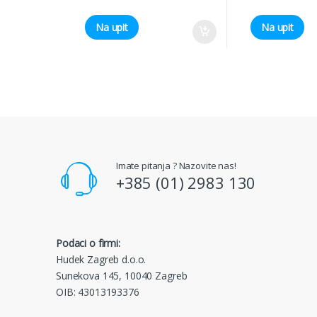
Na upit
Na upit
Imate pitanja ? Nazovite nas!
+385 (01) 2983 130
Podaci o firmi:
Hudek Zagreb d.o.o.
Sunekova 145, 10040 Zagreb
OIB: 43013193376