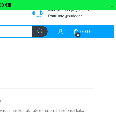
00
€
!!!
Kontakt
+385 (01) 2983 130
Email:
info@hudek.hr
0.00
€
0
t
 vas da nas kontaktirate e-mailom ili telefonski kako