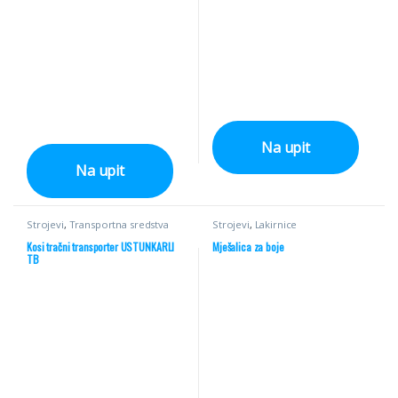
Na upit
Na upit
Strojevi
,
Transportna sredstva
Strojevi
,
Lakirnice
Kosi tračni transporter USTUNKARLI
Mješalica za boje
TB