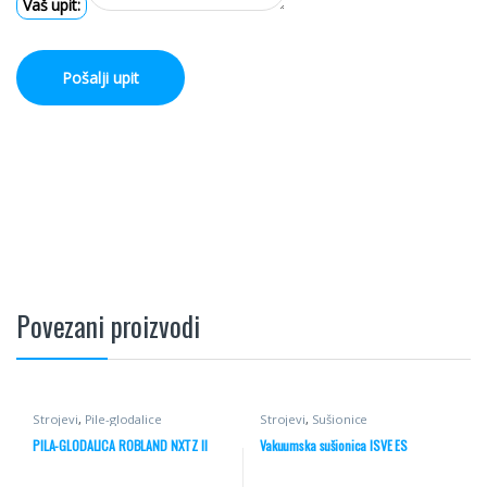
Vaš upit:
Pošalji upit
Povezani proizvodi
Strojevi
,
Pile-glodalice
Strojevi
,
Sušionice
PILA-GLODALICA ROBLAND NXTZ II
Vakuumska sušionica ISVE ES