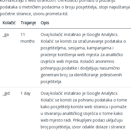
komuniciraju s web stranicom. Ovi kolačići pomažu u pružanju
podataka o metričkim podacima o broju posjetitelja, stopi napuštanja
početne stranice, izvoru prometa itd.
Kolačić
Trajanje
Opis
_ga
11
Ovaj kolačić instalirao je Google Analytics.
months
Kolačić se koristi za izračunavanje podataka o
posjetiteljima, sesijama, kampanjama i
praćenje korištenja web mjesta za analitičko
izvješće web mjesta. Kolačići anonimno
pohranjuju podatke i dodjeljuju nasumično
generirani broj za identificiranje jedinstvenih
posjetitelja.
_gid
1 day
Ovaj kolačić instalirao je Google Analytics.
Kolačić se koristi za pohranu podataka o tome
kako posjetitelji koriste web stranicu i pomaže
u stvaranju analitičkog izvješća o tome kako
web mjesto radi. Prikupljeni podaci uključuju
broj posjetitelja, izvor odakle dolaze i stranice