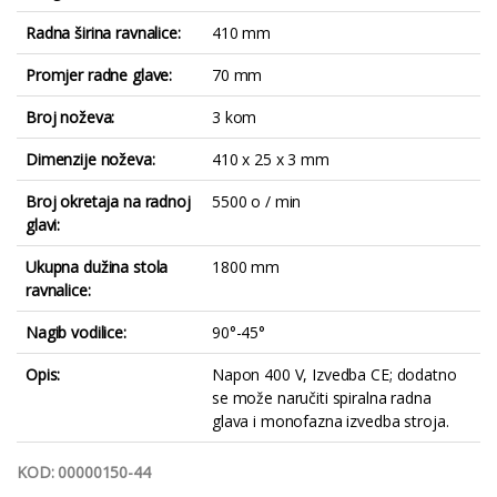
Radna širina ravnalice:
410 mm
Promjer radne glave:
70 mm
Broj noževa:
3 kom
Dimenzije noževa:
410 x 25 x 3 mm
Broj okretaja na radnoj
5500 o / min
glavi:
Ukupna dužina stola
1800 mm
ravnalice:
Nagib vodilice:
90°-45°
Opis:
Napon 400 V, Izvedba CE; dodatno
se može naručiti spiralna radna
glava i monofazna izvedba stroja.
KOD: 00000150-44