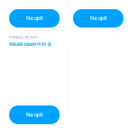
Na upit
Na upit
Debljače
,
Strojevi
DEBLJAČA CASADEI PS 63- CE
Na upit