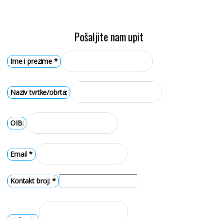
hoblerica plener planer ravnjača hobl
Pošaljite nam upit
Ime i prezime
*
Naziv tvrtke/obrta:
OIB:
Email
*
Kontakt broj:
*