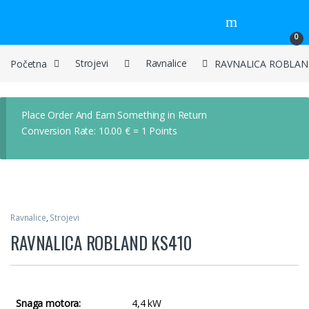
Skip to navigation
Skip to content
0
Početna
Strojevi
Ravnalice
RAVNALICA ROBLAN
Place Order And Earn Something in Return
Conversion Rate:
10.00
€
= 1 Points
Ravnalice
,
Strojevi
RAVNALICA ROBLAND KS410
Snaga motora:
4,4 kW