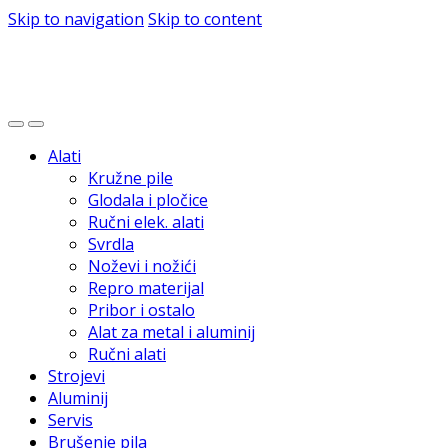
Skip to navigation
Skip to content
Alati
Kružne pile
Glodala i pločice
Ručni elek. alati
Svrdla
Noževi i nožići
Repro materijal
Pribor i ostalo
Alat za metal i aluminij
Ručni alati
Strojevi
Aluminij
Servis
Brušenje pila