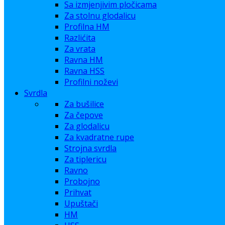
Sa izmjenjivim pločicama
Za stolnu glodalicu
Profilna HM
Razlićita
Za vrata
Ravna HM
Ravna HSS
Profilni noževi
Svrdla
Za bušilice
Za čepove
Za glodalicu
Za kvadratne rupe
Strojna svrdla
Za tiplericu
Ravno
Probojno
Prihvat
Upuštači
HM