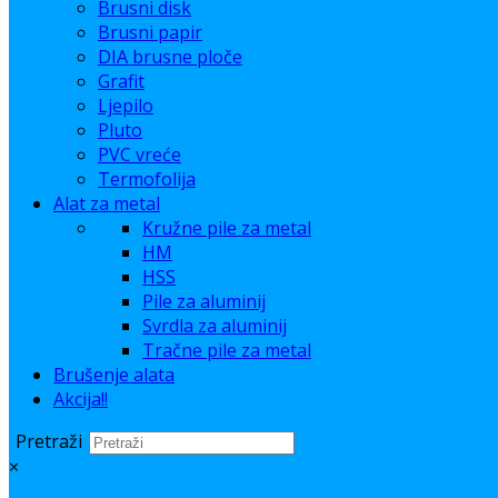
Brusni disk
Brusni papir
DIA brusne ploče
Grafit
Ljepilo
Pluto
PVC vreće
Termofolija
Alat za metal
Kružne pile za metal
HM
HSS
Pile za aluminij
Svrdla za aluminij
Tračne pile za metal
Brušenje alata
Akcija!!
Pretraži
×