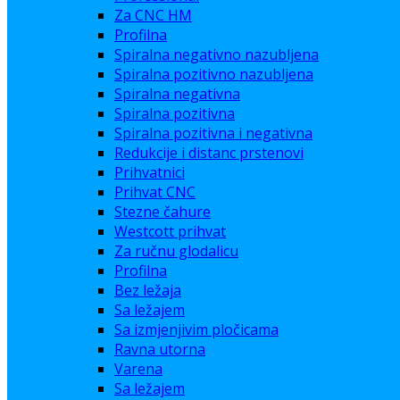
Za CNC HM
Profilna
Spiralna negativno nazubljena
Spiralna pozitivno nazubljena
Spiralna negativna
Spiralna pozitivna
Spiralna pozitivna i negativna
Redukcije i distanc prstenovi
Prihvatnici
Prihvat CNC
Stezne čahure
Westcott prihvat
Za ručnu glodalicu
Profilna
Bez ležaja
Sa ležajem
Sa izmjenjivim pločicama
Ravna utorna
Varena
Sa ležajem