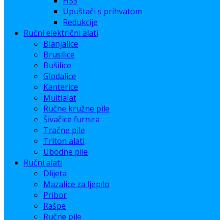
HSS
Upuštači s prihvatom
Redukcije
Ručni električni alati
Blanjalice
Brusilice
Bušilice
Glodalice
Kanterice
Multialat
Ručne kružne pile
Šivačice furnira
Tračne pile
Triton alati
Ubodne pile
Ručni alati
Dlijeta
Mazalice za ljepilo
Pribor
Rašpe
Ručne pile