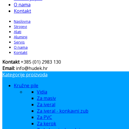
O nama
Kontakt
Naslovna
Strojevi
Alati
Aluminij
Servis
O nama
Kontakt
Kontakt
+385 (01) 2983 130
Email:
info@hudek.hr
Kategorije proizvoda
Kružne pile
Vidia
Za masiv
Za iveral
Za iveral - konkavni zub
Za PVC
Za kerok