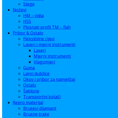
Stege
Noževi
HM – vidia
HSS
Plosnati profil TM – flah
Pribor & Ostalo
Fleksibilne cijevi
Laseri i mjerni instrumenti
Laseri
Mjerni instrumenti
Vlagomjeri
Guma
Lanci dubilice
Okov i pribor za namještaj
Ostalo
Šablone
Transportni kotači
Repro materijal
Brusevi dijamant
Brusne trake