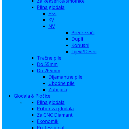
Za kekserice/smolnice
Pilna glodala
Hss
KV
NV
Predrezači
Dupli
Konusni
Lijevi/Desni
Tračne pile
Do 55mm
Do 265mm
Dijamantne pile
Ubodne pile
Zubi pila
Glodala & Pločice
Pilna glodala
Pribor za glodala
Za CNC Diamant
Ekonomik
Professional