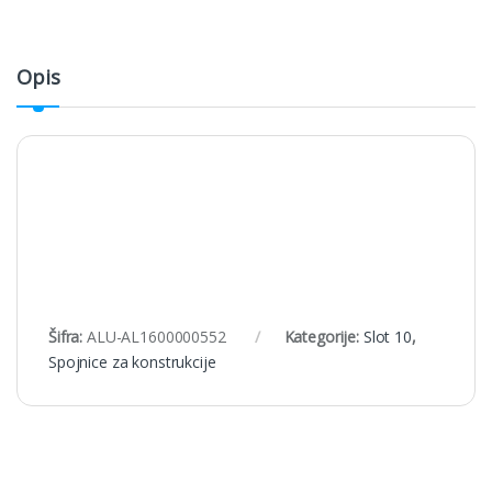
Opis
Šifra:
ALU-AL1600000552
Kategorije:
Slot 10
,
Spojnice za konstrukcije