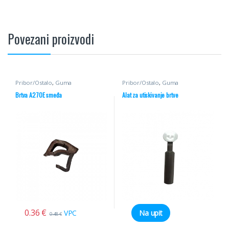
Povezani proizvodi
Pribor/Ostalo
,
Guma
Pribor/Ostalo
,
Guma
Brtva A270E smeđa
Alat za utiskivanje brtve
0.36
€
VPC
Na upit
0.48
€