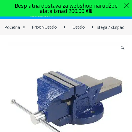
Skip to navigation
Skip to content
Besplatna dostava za webshop narudžbe
alata iznad
200.00
€
!!!
0
Početna
Pribor/Ostalo
Ostalo
Stega / škripac
🔍