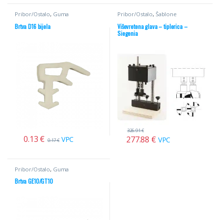
Pribor/Ostalo
,
Guma
Pribor/Ostalo
,
Šablone
Brtva D16 bijela
Viševretena glava – tiplerica –
Siegenia
326.91
€
0.13
€
277.88
€
VPC
VPC
0.17
€
Pribor/Ostalo
,
Guma
Brtva GE10/GT10