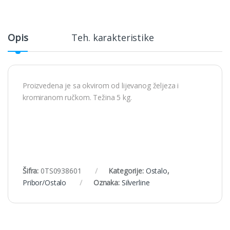
Opis
Teh. karakteristike
Proizvedena je sa okvirom od lijevanog željeza i
kromiranom ručkom. Težina 5 kg.
Šifra:
0TS0938601
Kategorije:
Ostalo
,
Pribor/Ostalo
Oznaka:
Silverline