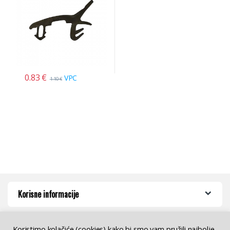
0.83
€
VPC
1.10
€
Korisne informacije
Koristimo kolačiće (cookies) kako bi smo vam pružili najbolje