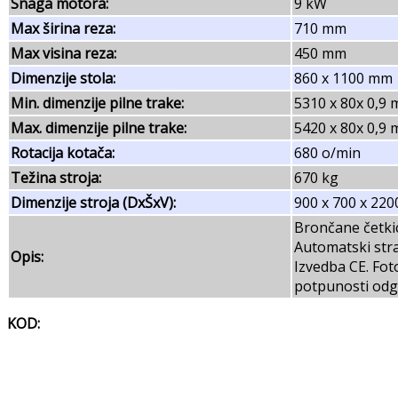
Snaga motora:
9 kW
Max širina reza:
710 mm
Max visina reza:
450 mm
Dimenzije stola:
860 x 1100 mm
Min. dimenzije pilne trake:
5310 x 80x 0,9
Max. dimenzije pilne trake:
5420 x 80x 0,9
Rotacija kotača:
680 o/min
Težina stroja:
670 kg
Dimenzije stroja (DxŠxV):
900 x 700 x 22
Brončane četkic
Automatski stra-
Opis:
Izvedba CE. Fot
potpunosti odgo
KOD:
banzek banzeg bansek banseg