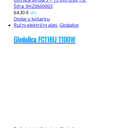
oštrilica svrdla 3 – 13 mm BSG 13E
Šifra: 0HZ0600003
64.30
€
VPC
Dodaj u košaricu
Ručni električni alati
,
Glodalice
Glodalica FC116U 1100W