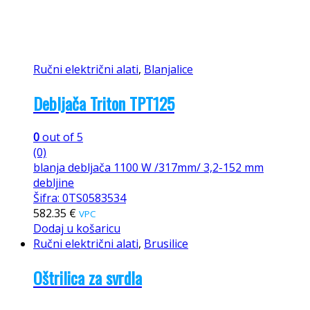
Ručni električni alati
,
Blanjalice
Debljača Triton TPT125
0
out of 5
(0)
blanja debljača 1100 W /317mm/ 3,2-152 mm
debljine
Šifra: 0TS0583534
582.35
€
VPC
Dodaj u košaricu
Ručni električni alati
,
Brusilice
Oštrilica za svrdla