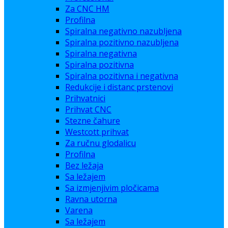
Za CNC HM
Profilna
Spiralna negativno nazubljena
Spiralna pozitivno nazubljena
Spiralna negativna
Spiralna pozitivna
Spiralna pozitivna i negativna
Redukcije i distanc prstenovi
Prihvatnici
Prihvat CNC
Stezne čahure
Westcott prihvat
Za ručnu glodalicu
Profilna
Bez ležaja
Sa ležajem
Sa izmjenjivim pločicama
Ravna utorna
Varena
Sa ležajem