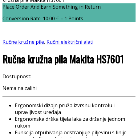
kružna pila Makita HS7601
Place Order And Earn Something in Return
Conversion Rate:
10.00
€
= 1 Points
Ručne kružne pile
,
Ručni električni alati
Ručna kružna pila Makita HS7601
Dostupnost:
Nema na zalihi
Ergonomski dizajn pruža izvrsnu kontrolu i
upravljivost uređaja
Ergonomska drška tijela laka za držanje jednom
rukom
Funkcija otpuhivanja odstranjuje piljevinu s linije