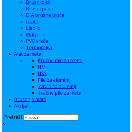
Brusni disk
Brusni papir
DIA brusne ploče
Grafit
Ljepilo
Pluto
PVC vreće
Termofolija
Alat za metal
Kružne pile za metal
HM
HSS
Pile za aluminij
Svrdla za aluminij
Tračne pile za metal
Brušenje alata
Akcija!!
Pretraži
×