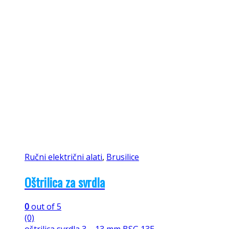
Ručni električni alati
,
Brusilice
Oštrilica za svrdla
0
out of 5
(0)