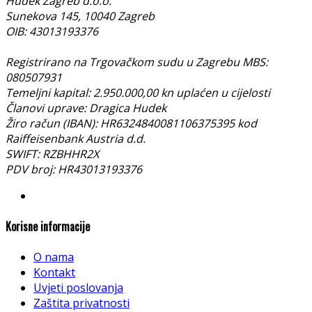
Hudek Zagreb d.o.o.
Sunekova 145, 10040 Zagreb
OIB: 43013193376
Registrirano na Trgovačkom sudu u Zagrebu MBS:
080507931
Temeljni kapital: 2.950.000,00 kn uplaćen u cijelosti
Članovi uprave: Dragica Hudek
Žiro račun (IBAN): HR6324840081106375395 kod
Raiffeisenbank Austria d.d.
SWIFT: RZBHHR2X
PDV broj: HR43013193376
Korisne informacije
O nama
Kontakt
Uvjeti poslovanja
Zaštita privatnosti