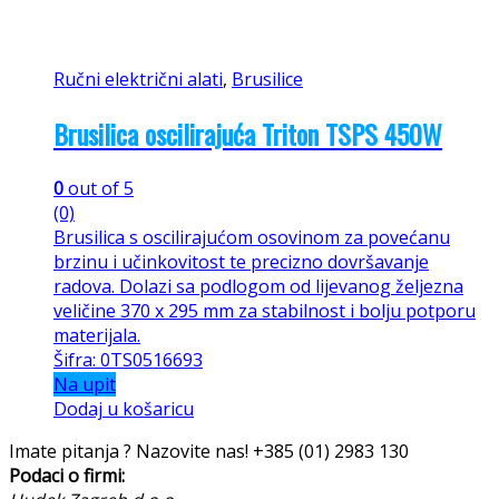
Ručni električni alati
,
Brusilice
Brusilica oscilirajuća Triton TSPS 450W
0
out of 5
(0)
Brusilica s oscilirajućom osovinom za povećanu
brzinu i učinkovitost te precizno dovršavanje
radova. Dolazi sa podlogom od lijevanog željezna
veličine 370 x 295 mm za stabilnost i bolju potporu
materijala.
Šifra: 0TS0516693
Na upit
Dodaj u košaricu
Imate pitanja ? Nazovite nas!
+385 (01) 2983 130
Podaci o firmi: