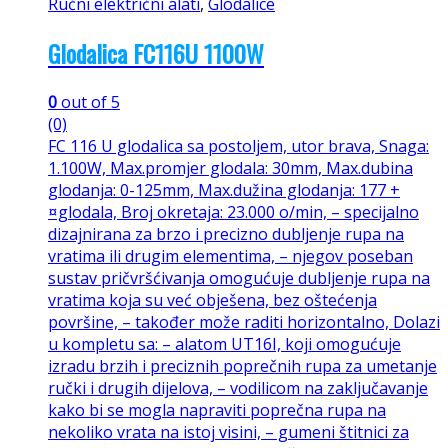
Ručni električni alati
,
Glodalice
Glodalica FC116U 1100W
0
out of 5
(0)
FC 116 U glodalica sa postoljem, utor brava, Snaga:
1.100W, Max.promjer glodala: 30mm, Max.dubina
glodanja: 0-125mm, Max.dužina glodanja: 177 +
¤glodala, Broj okretaja: 23.000 o/min, – specijalno
dizajnirana za brzo i precizno dubljenje rupa na
vratima ili drugim elementima, – njegov poseban
sustav pričvršćivanja omogućuje dubljenje rupa na
vratima koja su već obješena, bez oštećenja
površine, – također može raditi horizontalno, Dolazi
u kompletu sa: – alatom UT16I, koji omogućuje
izradu brzih i preciznih poprečnih rupa za umetanje
ručki i drugih dijelova, – vodilicom na zaključavanje
kako bi se mogla napraviti poprečna rupa na
nekoliko vrata na istoj visini, – gumeni štitnici za