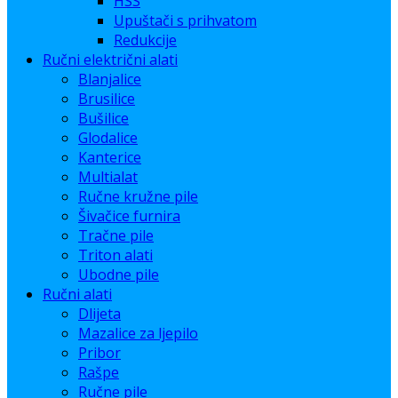
HSS
Upuštači s prihvatom
Redukcije
Ručni električni alati
Blanjalice
Brusilice
Bušilice
Glodalice
Kanterice
Multialat
Ručne kružne pile
Šivačice furnira
Tračne pile
Triton alati
Ubodne pile
Ručni alati
Dlijeta
Mazalice za ljepilo
Pribor
Rašpe
Ručne pile