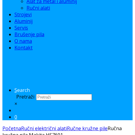
Alat za metal i aluminij
Ručni alati
Strojevi
Aluminij
Servis
Brušenje pila
O nama
Kontakt
Search
Pretraži
×
0
Početna
Ručni električni alati
Ručne kružne pile
Ručna