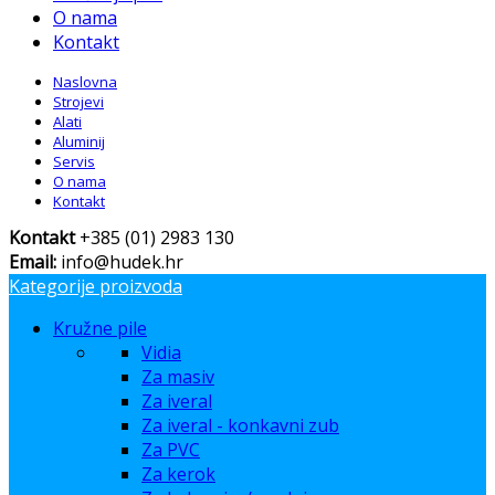
O nama
Kontakt
Naslovna
Strojevi
Alati
Aluminij
Servis
O nama
Kontakt
Kontakt
+385 (01) 2983 130
Email:
info@hudek.hr
Kategorije proizvoda
Kružne pile
Vidia
Za masiv
Za iveral
Za iveral - konkavni zub
Za PVC
Za kerok