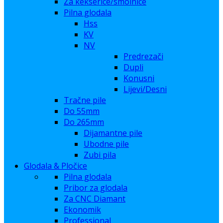
Za kekserice/smolnice
Pilna glodala
Hss
KV
NV
Predrezači
Dupli
Konusni
Lijevi/Desni
Tračne pile
Do 55mm
Do 265mm
Dijamantne pile
Ubodne pile
Zubi pila
Glodala & Pločice
Pilna glodala
Pribor za glodala
Za CNC Diamant
Ekonomik
Professional