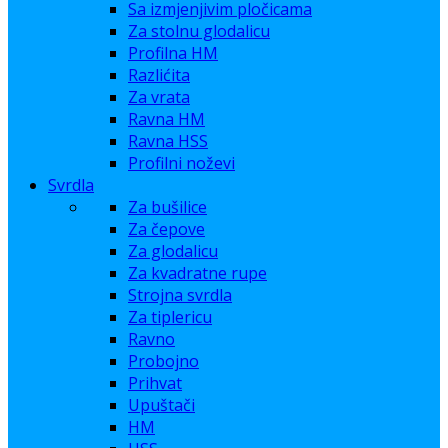
Sa izmjenjivim pločicama
Za stolnu glodalicu
Profilna HM
Razlićita
Za vrata
Ravna HM
Ravna HSS
Profilni noževi
Svrdla
Za bušilice
Za čepove
Za glodalicu
Za kvadratne rupe
Strojna svrdla
Za tiplericu
Ravno
Probojno
Prihvat
Upuštači
HM