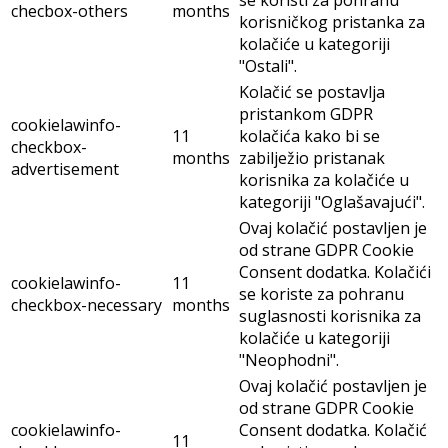
se koristi za pohranu
checbox-others
months
korisničkog pristanka za
kolačiće u kategoriji
"Ostali".
Kolačić se postavlja
pristankom GDPR
cookielawinfo-
11
kolačića kako bi se
checkbox-
months
zabilježio pristanak
advertisement
korisnika za kolačiće u
kategoriji "Oglašavajući".
Ovaj kolačić postavljen je
od strane GDPR Cookie
Consent dodatka. Kolačići
cookielawinfo-
11
se koriste za pohranu
checkbox-necessary
months
suglasnosti korisnika za
kolačiće u kategoriji
"Neophodni".
Ovaj kolačić postavljen je
od strane GDPR Cookie
cookielawinfo-
Consent dodatka. Kolačić
11