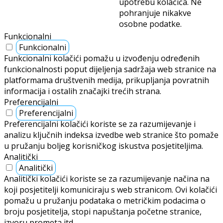
upotrebu kolačića. Ne
pohranjuje nikakve
osobne podatke.
Funkcionalni
Funkcionalni
Funkcionalni kolačići pomažu u izvođenju određenih
funkcionalnosti poput dijeljenja sadržaja web stranice na
platformama društvenih medija, prikupljanja povratnih
informacija i ostalih značajki trećih strana.
Preferencijalni
Preferencijalni
Preferencijalni kolačići koriste se za razumijevanje i
analizu ključnih indeksa izvedbe web stranice što pomaže
u pružanju boljeg korisničkog iskustva posjetiteljima.
Analitički
Analitički
Analitički kolačići koriste se za razumijevanje načina na
koji posjetitelji komuniciraju s web stranicom. Ovi kolačići
pomažu u pružanju podataka o metričkim podacima o
broju posjetitelja, stopi napuštanja početne stranice,
izvoru prometa itd.