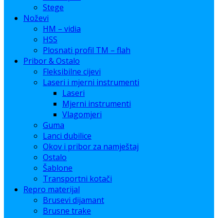
Stege
Noževi
HM – vidia
HSS
Plosnati profil TM – flah
Pribor & Ostalo
Fleksibilne cijevi
Laseri i mjerni instrumenti
Laseri
Mjerni instrumenti
Vlagomjeri
Guma
Lanci dubilice
Okov i pribor za namještaj
Ostalo
Šablone
Transportni kotači
Repro materijal
Brusevi dijamant
Brusne trake