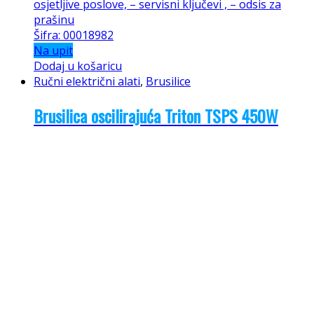
osjetljive poslove, – servisni ključevi , – odsis za
prašinu
Šifra: 00018982
Na upit
Dodaj u košaricu
Ručni električni alati
,
Brusilice
Brusilica oscilirajuća Triton TSPS 450W