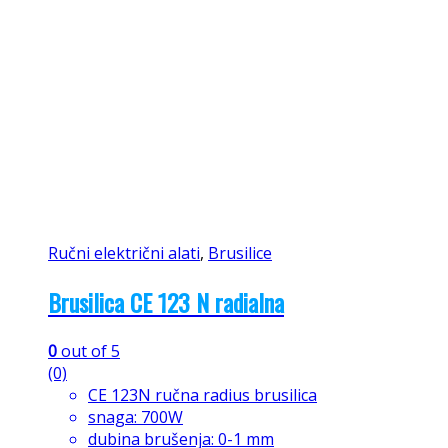
Ručni električni alati
,
Brusilice
Brusilica CE 123 N radialna
0
out of 5
(0)
CE 123N ručna radius brusilica
snaga: 700W
dubina brušenja: 0-1 mm