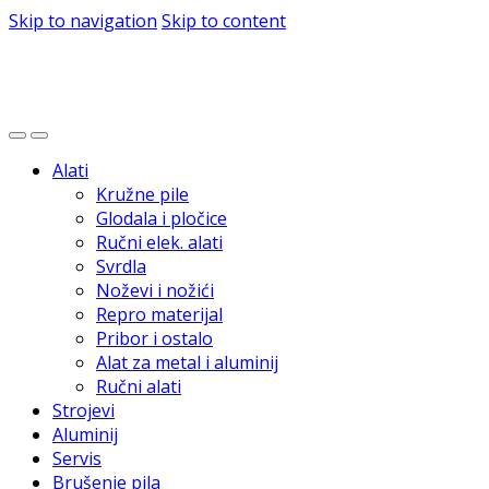
Skip to navigation
Skip to content
Alati
Kružne pile
Glodala i pločice
Ručni elek. alati
Svrdla
Noževi i nožići
Repro materijal
Pribor i ostalo
Alat za metal i aluminij
Ručni alati
Strojevi
Aluminij
Servis
Brušenje pila