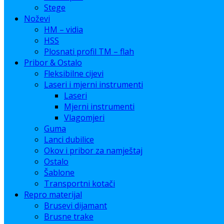
Stege
Noževi
HM – vidia
HSS
Plosnati profil TM – flah
Pribor & Ostalo
Fleksibilne cijevi
Laseri i mjerni instrumenti
Laseri
Mjerni instrumenti
Vlagomjeri
Guma
Lanci dubilice
Okov i pribor za namještaj
Ostalo
Šablone
Transportni kotači
Repro materijal
Brusevi dijamant
Brusne trake