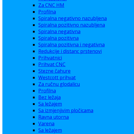
Za CNC HM
Profilna
Spiralna negativno nazubljena
Spiralna pozitivno nazubljena
Spiralna negativna
Spiralna pozitivna
Spiralna pozitivna i negativna
Redukcije i distanc prstenovi
Prihvatnici
Prihvat CNC
Stezne čahure
Westcott prihvat
Za ručnu glodalicu
Profilna
Bez ležaja
Sa ležajem
Sa izmjenjivim pločicama
Ravna utorna
Varena
Sa ležajem