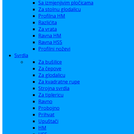
Sa izmjenjivim pločicama
Za stolnu glodalicu
Profilna HM
Razlićita
Za vrata
Ravna HM
Ravna HSS
Profilni noževi
Svrdla
Za bušilice
Za čepove
Za glodalicu
Za kvadratne rupe
Strojna svrdla
Za tiplericu
Ravno
Probojno
Prihvat
Upuštači
HM