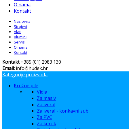
O nama
Kontakt
Naslovna
Strojevi
Alati
Aluminij
Servis
O nama
Kontakt
Kontakt
+385 (01) 2983 130
Email:
info@hudek.hr
Kategorije proizvoda
Kružne pile
Vidia
Za masiv
Za iveral
Za iveral - konkavni zub
Za PVC
Za kerok