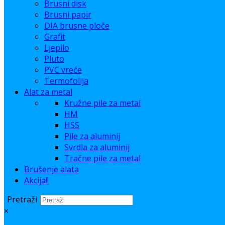
Brusni disk
Brusni papir
DIA brusne ploče
Grafit
Ljepilo
Pluto
PVC vreće
Termofolija
Alat za metal
Kružne pile za metal
HM
HSS
Pile za aluminij
Svrdla za aluminij
Tračne pile za metal
Brušenje alata
Akcija!!
Pretraži
×