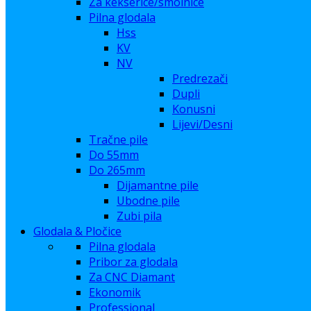
Za kekserice/smolnice
Pilna glodala
Hss
KV
NV
Predrezači
Dupli
Konusni
Lijevi/Desni
Tračne pile
Do 55mm
Do 265mm
Dijamantne pile
Ubodne pile
Zubi pila
Glodala & Pločice
Pilna glodala
Pribor za glodala
Za CNC Diamant
Ekonomik
Professional