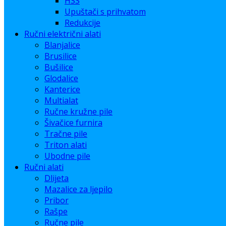
HSS
Upuštači s prihvatom
Redukcije
Ručni električni alati
Blanjalice
Brusilice
Bušilice
Glodalice
Kanterice
Multialat
Ručne kružne pile
Šivačice furnira
Tračne pile
Triton alati
Ubodne pile
Ručni alati
Dlijeta
Mazalice za ljepilo
Pribor
Rašpe
Ručne pile