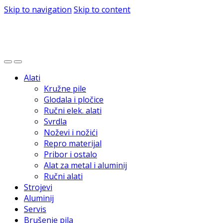
Skip to navigation
Skip to content
Alati
Kružne pile
Glodala i pločice
Ručni elek. alati
Svrdla
Noževi i nožići
Repro materijal
Pribor i ostalo
Alat za metal i aluminij
Ručni alati
Strojevi
Aluminij
Servis
Brušenje pila