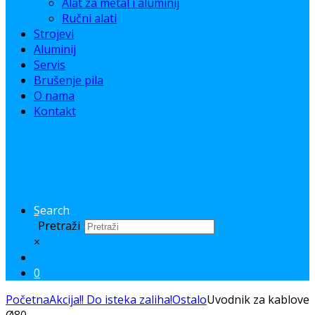
Alat za metal i aluminij
Ručni alati
Strojevi
Aluminij
Servis
Brušenje pila
O nama
Kontakt
Search
Pretraži
×
0
Početna
Akcija!! Do isteka zaliha!
Ostalo
Uvodnik za kablove