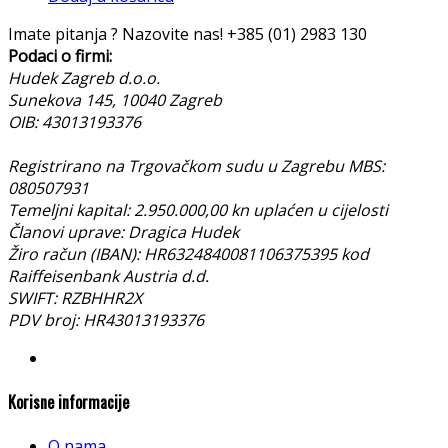
Imate pitanja ? Nazovite nas!
+385 (01) 2983 130
Podaci o firmi:
Hudek Zagreb d.o.o.
Sunekova 145, 10040 Zagreb
OIB: 43013193376
Registrirano na Trgovačkom sudu u Zagrebu MBS:
080507931
Temeljni kapital: 2.950.000,00 kn uplaćen u cijelosti
Članovi uprave: Dragica Hudek
Žiro račun (IBAN): HR6324840081106375395 kod
Raiffeisenbank Austria d.d.
SWIFT: RZBHHR2X
PDV broj: HR43013193376
Korisne informacije
O nama