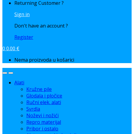
Returning Customer ?
Sign in
Don't have an account ?
Register
0
0.00
€
Nema proizvoda u košarici
Alati
Kružne pile
Glodala i pločice
Ručni elek. alati
Svrdla
Noževi i nožići
Repro materijal
Pribor i ostalo