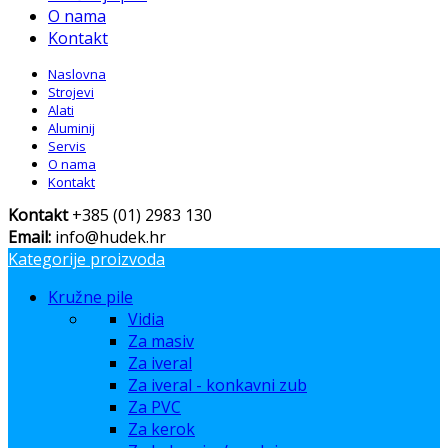
O nama
Kontakt
Naslovna
Strojevi
Alati
Aluminij
Servis
O nama
Kontakt
Kontakt
+385 (01) 2983 130
Email:
info@hudek.hr
Kategorije proizvoda
Kružne pile
Vidia
Za masiv
Za iveral
Za iveral - konkavni zub
Za PVC
Za kerok