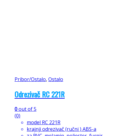
Pribor/Ostalo
,
Ostalo
Odrezivač RC 221R
0
out of 5
(0)
model RC 221R
krajnji odrezivač (ručni ) ABS-a
za PVC, melamin, poliester, furnir