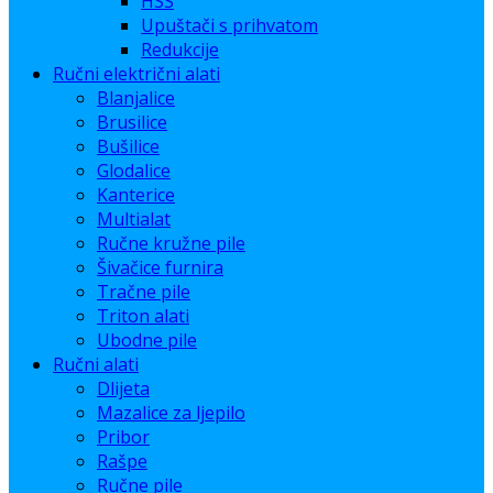
HSS
Upuštači s prihvatom
Redukcije
Ručni električni alati
Blanjalice
Brusilice
Bušilice
Glodalice
Kanterice
Multialat
Ručne kružne pile
Šivačice furnira
Tračne pile
Triton alati
Ubodne pile
Ručni alati
Dlijeta
Mazalice za ljepilo
Pribor
Rašpe
Ručne pile