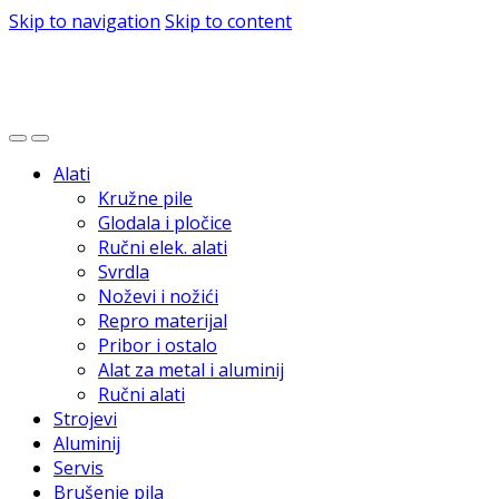
Skip to navigation
Skip to content
Alati
Kružne pile
Glodala i pločice
Ručni elek. alati
Svrdla
Noževi i nožići
Repro materijal
Pribor i ostalo
Alat za metal i aluminij
Ručni alati
Strojevi
Aluminij
Servis
Brušenje pila