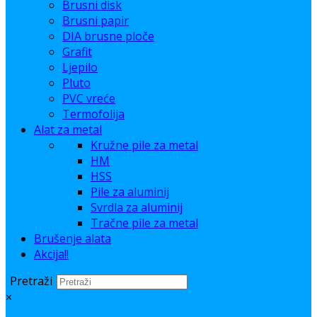
Brusni disk
Brusni papir
DIA brusne ploče
Grafit
Ljepilo
Pluto
PVC vreće
Termofolija
Alat za metal
Kružne pile za metal
HM
HSS
Pile za aluminij
Svrdla za aluminij
Tračne pile za metal
Brušenje alata
Akcija!!
Pretraži
×