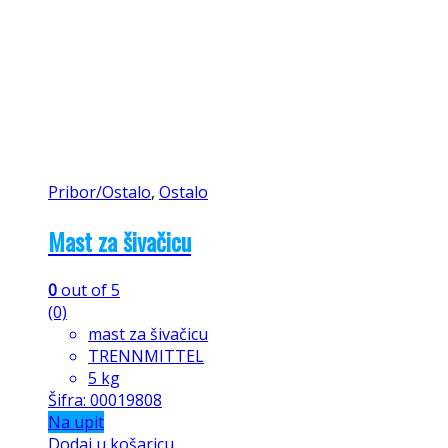
Pribor/Ostalo
,
Ostalo
Mast za šivačicu
0
out of 5
(0)
mast za šivačicu
TRENNMITTEL
5 kg
Šifra: 00019808
Na upit
Dodaj u košaricu