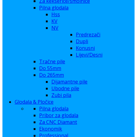
Za kekserice/smolnice
Pilna glodala
Hss
KV
NV
Predrezači
Dupli
Konusni
Lijevi/Desni
Tračne pile
Do 55mm
Do 265mm
Dijamantne pile
Ubodne pile
Zubi pila
Glodala & Pločice
Pilna glodala
Pribor za glodala
Za CNC Diamant
Ekonomik
Professional