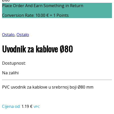
Ø80
Place Order And Earn Something in Return
Conversion Rate:
10.00
€
= 1 Points
Ostalo
,
Ostalo
Uvodnik za kablove Ø80
Dostupnost:
Na zalihi
PVC uvodnik za kablove u srebrnoj boji Ø80 mm
1.19
€
VPC