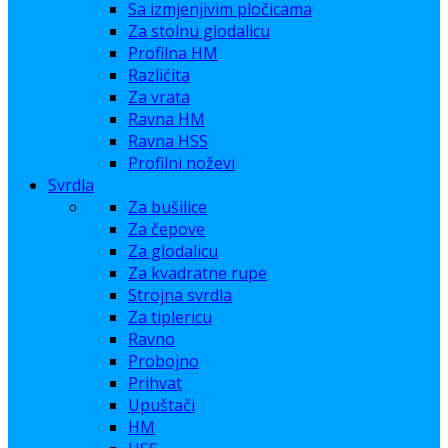
Sa izmjenjivim pločicama
Za stolnu glodalicu
Profilna HM
Razlićita
Za vrata
Ravna HM
Ravna HSS
Profilni noževi
Svrdla
Za bušilice
Za čepove
Za glodalicu
Za kvadratne rupe
Strojna svrdla
Za tiplericu
Ravno
Probojno
Prihvat
Upuštači
HM