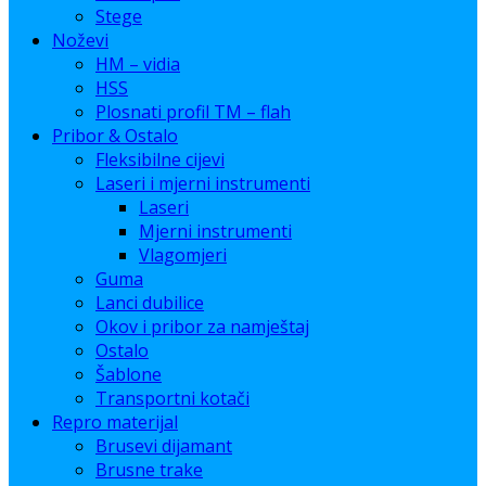
Stege
Noževi
HM – vidia
HSS
Plosnati profil TM – flah
Pribor & Ostalo
Fleksibilne cijevi
Laseri i mjerni instrumenti
Laseri
Mjerni instrumenti
Vlagomjeri
Guma
Lanci dubilice
Okov i pribor za namještaj
Ostalo
Šablone
Transportni kotači
Repro materijal
Brusevi dijamant
Brusne trake