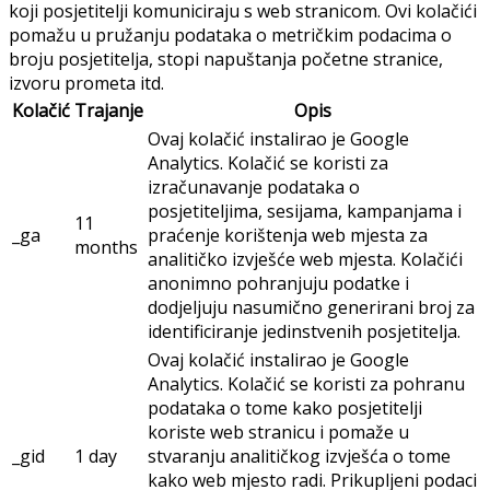
koji posjetitelji komuniciraju s web stranicom. Ovi kolačići
pomažu u pružanju podataka o metričkim podacima o
broju posjetitelja, stopi napuštanja početne stranice,
izvoru prometa itd.
Kolačić
Trajanje
Opis
Ovaj kolačić instalirao je Google
Analytics. Kolačić se koristi za
izračunavanje podataka o
posjetiteljima, sesijama, kampanjama i
11
_ga
praćenje korištenja web mjesta za
months
analitičko izvješće web mjesta. Kolačići
anonimno pohranjuju podatke i
dodjeljuju nasumično generirani broj za
identificiranje jedinstvenih posjetitelja.
Ovaj kolačić instalirao je Google
Analytics. Kolačić se koristi za pohranu
podataka o tome kako posjetitelji
koriste web stranicu i pomaže u
_gid
1 day
stvaranju analitičkog izvješća o tome
kako web mjesto radi. Prikupljeni podaci