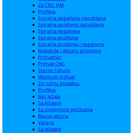
Za CNC HM
Profilna
Spiralna negativno nazubljena
Spiralna pozitivno nazubljena
Spiralna negativna
Spiralna pozitivna
Spiralna pozitivna i negativna
Redukcije i distanc prstenovi
Prihvatnici
Prihvat CNC
Stezne čahure
Westcott prihvat
Za ručnu glodalicu
Profilna
Bez ležaja
Sa ležajem
Sa izmjenjivim pločicama
Ravna utorna
Varena
Sa ležajem