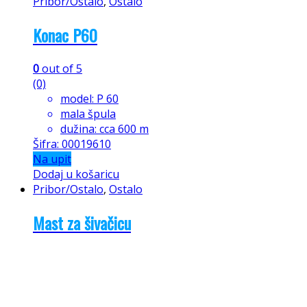
Pribor/Ostalo
,
Ostalo
Konac P60
0
out of 5
(0)
model: P 60
mala špula
dužina: cca 600 m
Šifra: 00019610
Na upit
Dodaj u košaricu
Pribor/Ostalo
,
Ostalo
Mast za šivačicu