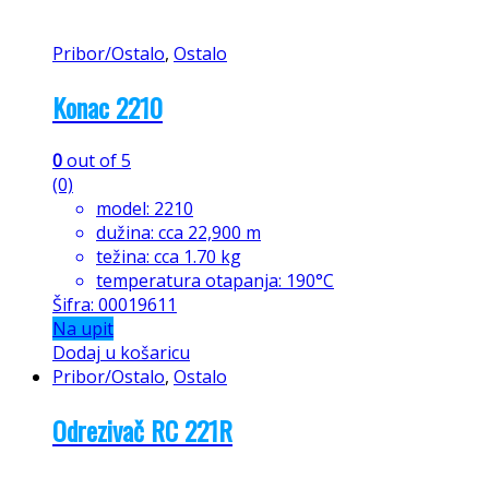
Pribor/Ostalo
,
Ostalo
Konac 2210
0
out of 5
(0)
model: 2210
dužina: cca 22,900 m
težina: cca 1.70 kg
temperatura otapanja: 190°C
Šifra: 00019611
Na upit
Dodaj u košaricu
Pribor/Ostalo
,
Ostalo
Odrezivač RC 221R