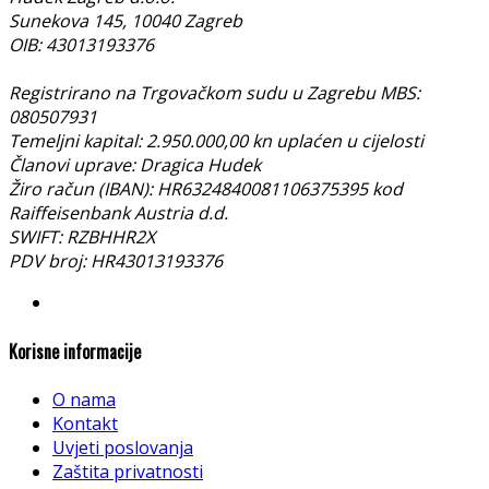
Sunekova 145, 10040 Zagreb
OIB: 43013193376
Registrirano na Trgovačkom sudu u Zagrebu MBS:
080507931
Temeljni kapital: 2.950.000,00 kn uplaćen u cijelosti
Članovi uprave: Dragica Hudek
Žiro račun (IBAN): HR6324840081106375395 kod
Raiffeisenbank Austria d.d.
SWIFT: RZBHHR2X
PDV broj: HR43013193376
Korisne informacije
O nama
Kontakt
Uvjeti poslovanja
Zaštita privatnosti