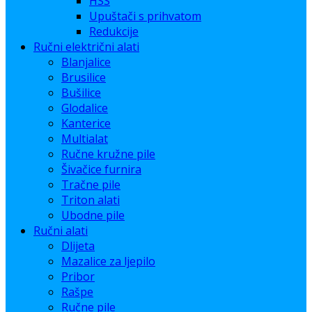
HSS
Upuštači s prihvatom
Redukcije
Ručni električni alati
Blanjalice
Brusilice
Bušilice
Glodalice
Kanterice
Multialat
Ručne kružne pile
Šivačice furnira
Tračne pile
Triton alati
Ubodne pile
Ručni alati
Dlijeta
Mazalice za ljepilo
Pribor
Rašpe
Ručne pile