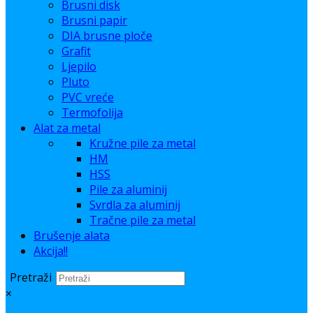
Brusni disk
Brusni papir
DIA brusne ploče
Grafit
Ljepilo
Pluto
PVC vreće
Termofolija
Alat za metal
Kružne pile za metal
HM
HSS
Pile za aluminij
Svrdla za aluminij
Tračne pile za metal
Brušenje alata
Akcija!!
Pretraži
×