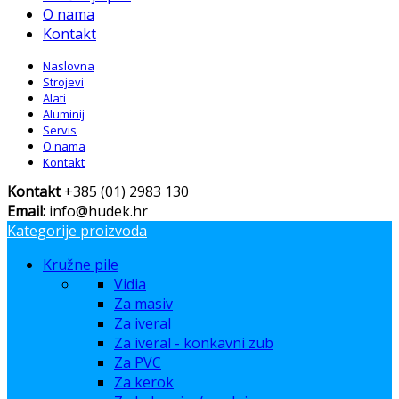
O nama
Kontakt
Naslovna
Strojevi
Alati
Aluminij
Servis
O nama
Kontakt
Kontakt
+385 (01) 2983 130
Email:
info@hudek.hr
Kategorije proizvoda
Kružne pile
Vidia
Za masiv
Za iveral
Za iveral - konkavni zub
Za PVC
Za kerok