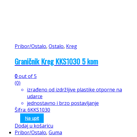
Pribor/Ostalo
,
Ostalo
,
Kreg
Graničnik Kreg KKS1030 5 kom
0
out of 5
(0)
izrađeno od izdržljive plastike otporne na
udarce
jednostavno i brzo postavljanje
Šifra: 6KKS1030
Na upit
Dodaj u košaricu
Pribor/Ostalo
,
Guma