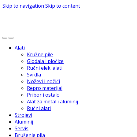
Skip to navigation
Skip to content
Alati
Kružne pile
Glodala i pločice
Ručni elek. alati
Svrdla
Noževi i nožići
Repro materijal
Pribor i ostalo
Alat za metal i aluminij
Ručni alati
Strojevi
Aluminij
Servis
Brušenje pila