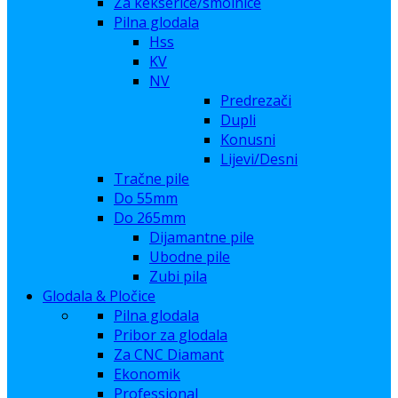
Za kekserice/smolnice
Pilna glodala
Hss
KV
NV
Predrezači
Dupli
Konusni
Lijevi/Desni
Tračne pile
Do 55mm
Do 265mm
Dijamantne pile
Ubodne pile
Zubi pila
Glodala & Pločice
Pilna glodala
Pribor za glodala
Za CNC Diamant
Ekonomik
Professional