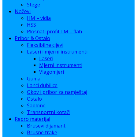
Stege
Noževi
HM – vidia
HSS
Plosnati profil TM – flah
Pribor & Ostalo
Fleksibilne cijevi
Laseri i mjerni instrumenti
Laseri
Mjerni instrumenti
Vlagomjeri
Guma
Lanci dubilice
Okov i pribor za namještaj
Ostalo
Šablone
Transportni kotači
Repro materijal
Brusevi dijamant
Brusne trake