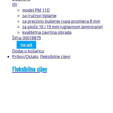
(0)
model PM 11D
za (ručno) tiplanje
za precizno bušenje rupa promjera 8 mm
za ploče 16 i 19 mm (uglavnom laminirane)
kvalitetna završna obrada
Šifra: 00018879
Na upit
Dodaj u košaricu
Pribor/Ostalo
,
Fleksibilne cijevi
Fleksibilna cijev