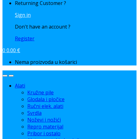
Returning Customer ?
Sign in
Don't have an account ?
Register
0
0.00
€
Nema proizvoda u košarici
Alati
Kružne pile
Glodala i pločice
Ručni elek. alati
Svrdla
Noževi i nožići
Repro materijal
Pribor i ostalo