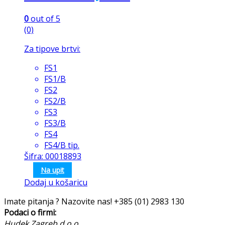
0
out of 5
(0)
Za tipove brtvi:
FS1
FS1/B
FS2
FS2/B
FS3
FS3/B
FS4
FS4/B tip.
Šifra: 00018893
Na upit
Dodaj u košaricu
Imate pitanja ? Nazovite nas!
+385 (01) 2983 130
Podaci o firmi:
Hudek Zagreb d.o.o.