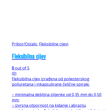
Pribor/Ostalo
,
Fleksibilne cijevi
Fleksibilna cijev
0
out of 5
(0)
Fleksibilna cijev izrađena od poliesterskog
poliuretana i inkapsulirane čelične spirale.
– minimalna debljina stijenke od 0,35 mm do 0,50
mm.
– izvrsna otpornost na kidanje i abraziju