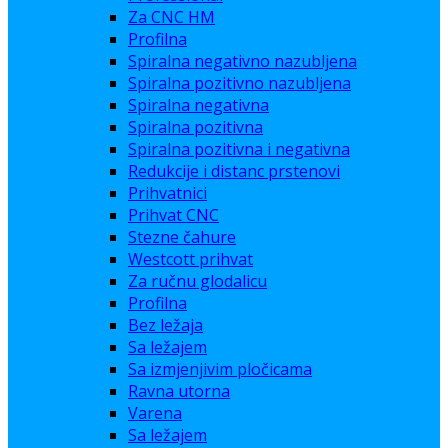
Za CNC HM
Profilna
Spiralna negativno nazubljena
Spiralna pozitivno nazubljena
Spiralna negativna
Spiralna pozitivna
Spiralna pozitivna i negativna
Redukcije i distanc prstenovi
Prihvatnici
Prihvat CNC
Stezne čahure
Westcott prihvat
Za ručnu glodalicu
Profilna
Bez ležaja
Sa ležajem
Sa izmjenjivim pločicama
Ravna utorna
Varena
Sa ležajem