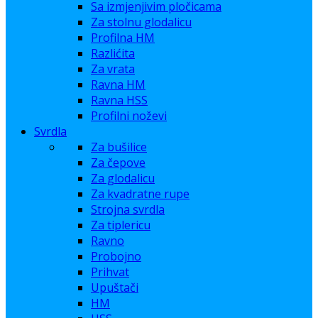
Sa izmjenjivim pločicama
Za stolnu glodalicu
Profilna HM
Razlićita
Za vrata
Ravna HM
Ravna HSS
Profilni noževi
Svrdla
Za bušilice
Za čepove
Za glodalicu
Za kvadratne rupe
Strojna svrdla
Za tiplericu
Ravno
Probojno
Prihvat
Upuštači
HM