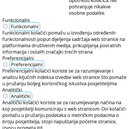
upotrebu kolačića. Ne
pohranjuje nikakve
osobne podatke.
Funkcionalni
Funkcionalni
Funkcionalni kolačići pomažu u izvođenju određenih
funkcionalnosti poput dijeljenja sadržaja web stranice na
platformama društvenih medija, prikupljanja povratnih
informacija i ostalih značajki trećih strana.
Preferencijalni
Preferencijalni
Preferencijalni kolačići koriste se za razumijevanje i
analizu ključnih indeksa izvedbe web stranice što pomaže
u pružanju boljeg korisničkog iskustva posjetiteljima.
Analitički
Analitički
Analitički kolačići koriste se za razumijevanje načina na
koji posjetitelji komuniciraju s web stranicom. Ovi kolačići
pomažu u pružanju podataka o metričkim podacima o
broju posjetitelja, stopi napuštanja početne stranice,
izvoru prometa itd.