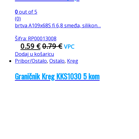
0
out of 5
(0)
brtva A109x68S fi 6,8 smeđa, silikon…
Šifra: RP00013008
0.59
€
0.79
€
VPC
Dodaj u košaricu
Pribor/Ostalo
,
Ostalo
,
Kreg
Graničnik Kreg KKS1030 5 kom