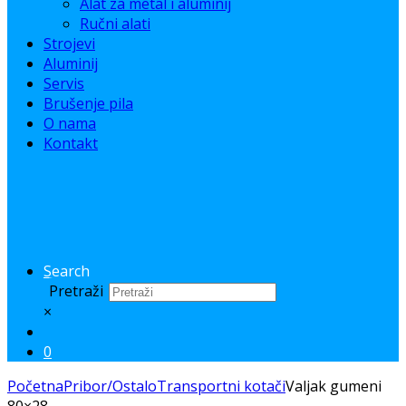
Alat za metal i aluminij
Ručni alati
Strojevi
Aluminij
Servis
Brušenje pila
O nama
Kontakt
Search
Pretraži
×
0
Početna
Pribor/Ostalo
Transportni kotači
Valjak gumeni