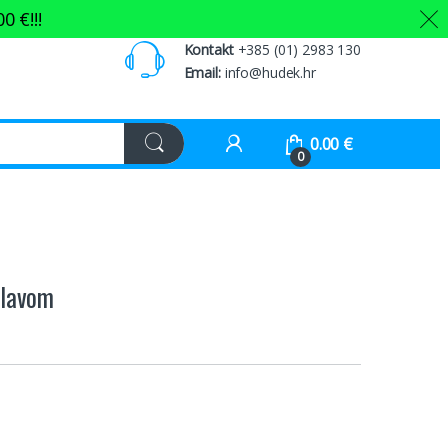
00
€
!!!
Kontakt
+385 (01) 2983 130
Email:
info@hudek.hr
0.00
€
0
glavom