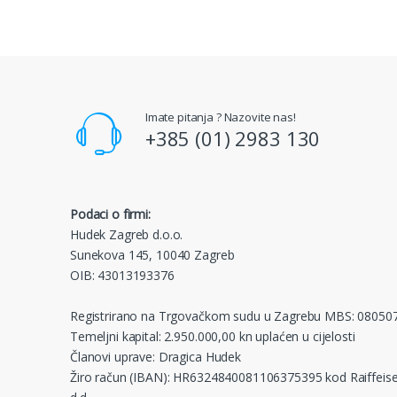
Imate pitanja ? Nazovite nas!
+385 (01) 2983 130
Podaci o firmi:
Hudek Zagreb d.o.o.
Sunekova 145, 10040 Zagreb
OIB: 43013193376
Registrirano na Trgovačkom sudu u Zagrebu MBS: 08050
Temeljni kapital: 2.950.000,00 kn uplaćen u cijelosti
Članovi uprave: Dragica Hudek
Žiro račun (IBAN): HR6324840081106375395 kod Raiffeise