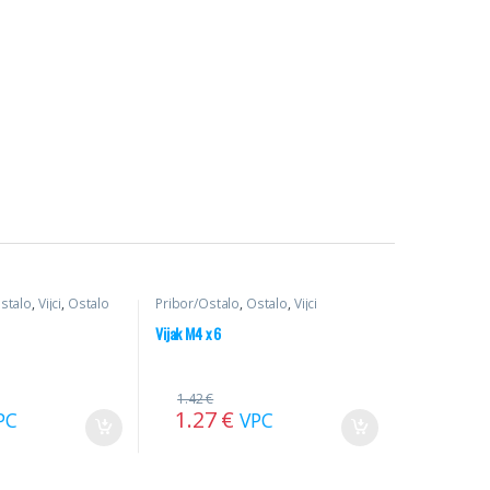
stalo
,
Vijci
,
Ostalo
Pribor/Ostalo
,
Ostalo
,
Vijci
Vijak M4 x 6
1.42
€
1.27
€
PC
VPC