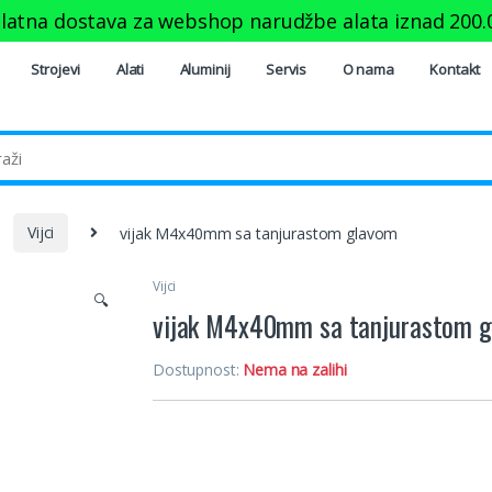
latna dostava za webshop narudžbe alata iznad
200.
Strojevi
Alati
Aluminij
Servis
O nama
Kontakt
Vijci
vijak M4x40mm sa tanjurastom glavom
Vijci
🔍
vijak M4x40mm sa tanjurastom 
Dostupnost:
Nema na zalihi