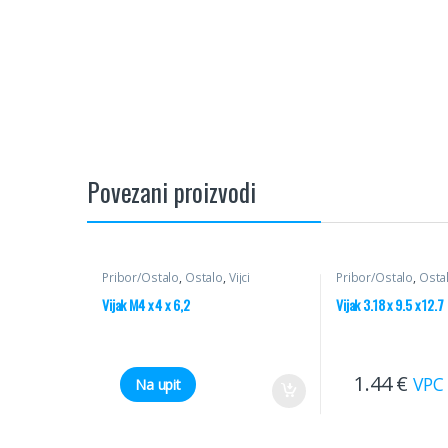
Povezani proizvodi
Pribor/Ostalo
,
Ostalo
,
Vijci
Pribor/Ostalo
,
Osta
Vijak M4 x 4 x 6,2
Vijak 3.18 x 9.5 x 12.7
1.44
€
VPC
Na upit