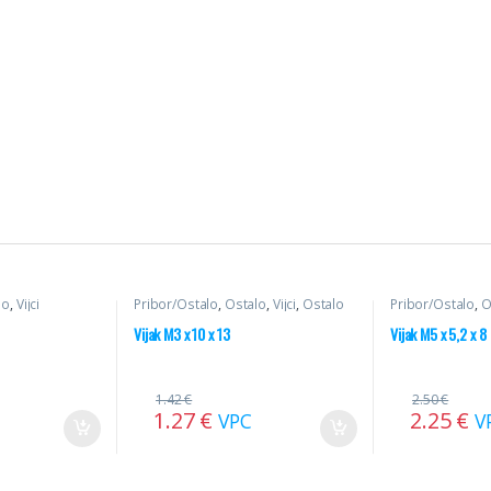
lo
,
Vijci
Pribor/Ostalo
,
Ostalo
,
Vijci
,
Ostalo
Pribor/Ostalo
,
O
Vijak M3 x 10 x 13
Vijak M5 x 5,2 x 8
1.42
€
2.50
€
1.27
€
2.25
€
VPC
V