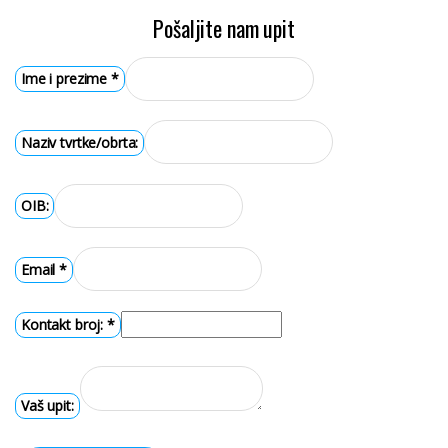
Pošaljite nam upit
Ime i prezime
*
Naziv tvrtke/obrta:
OIB:
Email
*
Kontakt broj:
*
Vaš upit: