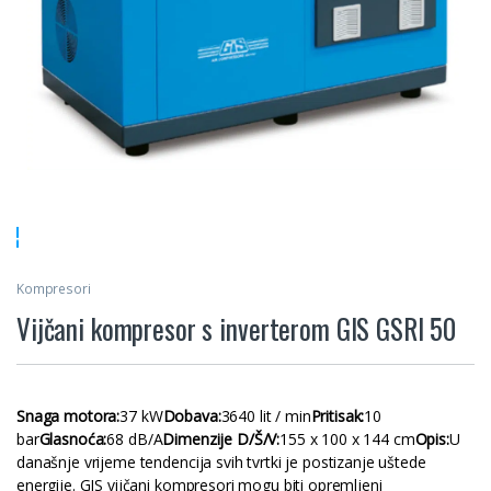
Kompresori
Vijčani kompresor s inverterom GIS GSRI 50
Snaga motora:
37 kW
Dobava:
3640 lit / min
Pritisak:
10
bar
Glasnoća:
68 dB/A
Dimenzije D/Š/V:
155 x 100 x 144 cm
Opis:
U
današnje vrijeme tendencija svih tvrtki je postizanje uštede
energije. GIS vijčani kompresori mogu biti opremljeni