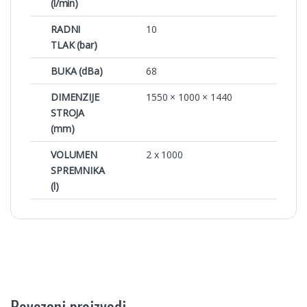
(l/min)
RADNI
10
TLAK (bar)
BUKA (dBa)
68
DIMENZIJE
1550 × 1000 × 1440
STROJA
(mm)
VOLUMEN
2 x 1000
SPREMNIKA
(l)
Povezani proizvodi