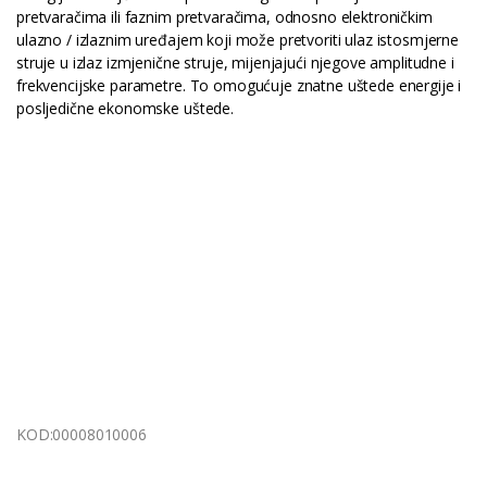
pretvaračima ili faznim pretvaračima, odnosno elektroničkim
ulazno / izlaznim uređajem koji može pretvoriti ulaz istosmjerne
struje u izlaz izmjenične struje, mijenjajući njegove amplitudne i
frekvencijske parametre. To omogućuje znatne uštede energije i
posljedične ekonomske uštede.
KOD:00008010006