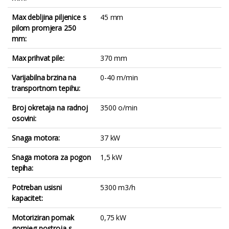
Max debljina piljenice s
45 mm
pilom promjera 250
mm:
Max prihvat pile:
370 mm
Varijabilna brzina na
0-40 m/min
transportnom tepihu:
Broj okretaja na radnoj
3500 o/min
osovini:
Snaga motora:
37 kW
Snaga motora za pogon
1,5 kW
tepiha:
Potreban usisni
5300 m3/h
kapacitet:
Motoriziran pomak
0,75 kW
gornjeg postroja s