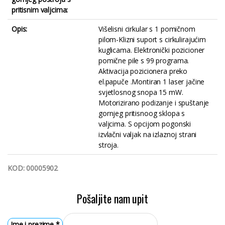
pritisnim valjcima:
Opis:
Višelisni cirkular s 1 pomičnom
pilom-Klizni suport s cirkulirajućim
kuglicama. Elektronički pozicioner
pomične pile s 99 programa.
Aktivacija pozicionera preko
el.papuče .Montiran 1 laser jačine
svjetlosnog snopa 15 mW.
Motorizirano podizanje i spuštanje
gornjeg pritisnoog sklopa s
valjcima. S opcijom pogonski
izvlačni valjak na izlaznoj strani
stroja.
KOD: 00005902
Pošaljite nam upit
Ime i prezime
*