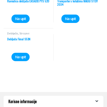
Ravnalica debljača CASADEI PFS 520
Transporter s kotačima MAGGI STEFF
2034
Na upit
Na upit
Debljače
,
Strojevi
Debljača Fimal S53N
Na upit
Korisne informacije