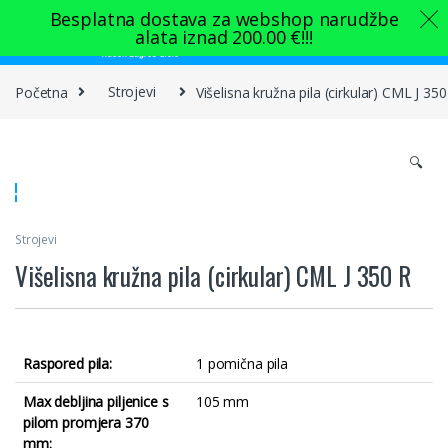
Skip to navigation
Skip to content
Besplatna dostava za webshop narudžbe
alata iznad
200.00
€
!!!
0
Početna
Strojevi
Višelisna kružna pila (cirkular) CML J 350
🔍
Strojevi
Višelisna kružna pila (cirkular) CML J 350 R
Raspored pila:
1 pomična pila
Max debljina piljenice s
105 mm
pilom promjera 370
mm: