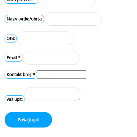
Naziv tvrtke/obrta:
OIB:
Email
*
Kontakt broj:
*
Vaš upit:
Pošalji upit