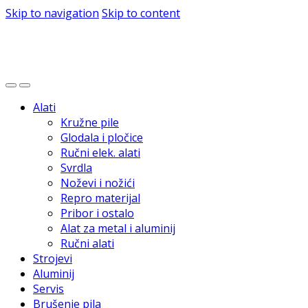
Skip to navigation
Skip to content
Alati
Kružne pile
Glodala i pločice
Ručni elek. alati
Svrdla
Noževi i nožići
Repro materijal
Pribor i ostalo
Alat za metal i aluminij
Ručni alati
Strojevi
Aluminij
Servis
Brušenje pila