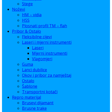
Stege
Noževi
HM – vidia
HSS
Plosnati profil TM – flah
Pribor & Ostalo
Fleksibilne cijevi
Laseri i mjerni instrumenti
Laseri
Mjerni instrumenti
Vlagomjeri
Guma
Lanci dubilice
Okov i pribor za namještaj
Ostalo
Šablone
Transportni kotači
Repro materijal
Brusevi dijamant
Brusne trake