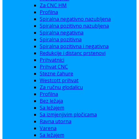
Za CNC HM
Profilna
Spiralna negativno nazubljena
Spiralna pozitivno nazubljena
Spiralna negativna
Spiralna pozitivna
Spiralna pozitivna i negativna
Redukcije i distanc prstenovi
Prihvatnici
Prihvat CNC
Stezne čahure
Westcott prihvat
Za ručnu glodalicu
Profilna
Bez ležaja
Sa ležajem
Sa izmjenjivim pločicama
Ravna utorna
Varena
Sa ležajem