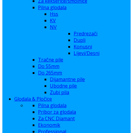
Za kekserice/smolnice
Pilna glodala
Hss
KV
NV
Predrezači
Dupli
Konusni
Lijevi/Desni
Tračne pile
Do 55mm
Do 265mm
Dijamantne pile
Ubodne pile
Zubi pila
Glodala & Pločice
Pilna glodala
Pribor za glodala
Za CNC Diamant
Ekonomik
Professional