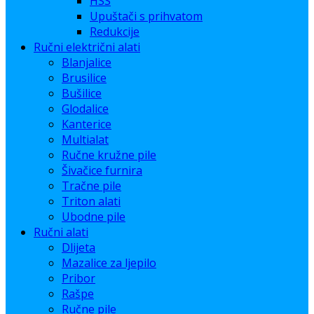
HSS
Upuštači s prihvatom
Redukcije
Ručni električni alati
Blanjalice
Brusilice
Bušilice
Glodalice
Kanterice
Multialat
Ručne kružne pile
Šivačice furnira
Tračne pile
Triton alati
Ubodne pile
Ručni alati
Dlijeta
Mazalice za ljepilo
Pribor
Rašpe
Ručne pile