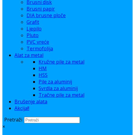
Brusni disk
Brusni papir
DIA brusne ploče
Grafit
Ljepilo
Pluto
PVC vreće
Termofolija
Alat za metal
Kružne pile za metal
HM
HSS
Pile za aluminij
Svrdla za aluminij
Tračne pile za metal
Brušenje alata
Akcija!!
Pretraži
×