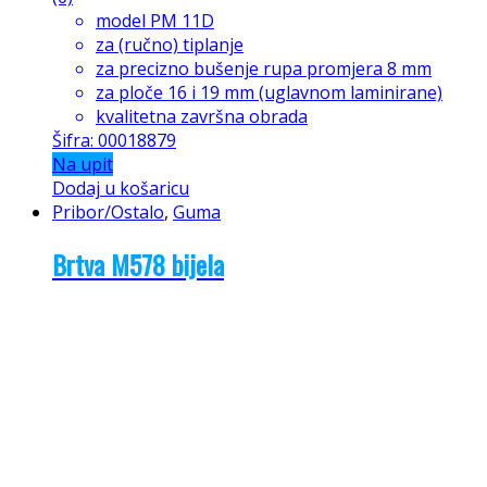
model PM 11D
za (ručno) tiplanje
za precizno bušenje rupa promjera 8 mm
za ploče 16 i 19 mm (uglavnom laminirane)
kvalitetna završna obrada
Šifra: 00018879
Na upit
Dodaj u košaricu
Pribor/Ostalo
,
Guma
Brtva M578 bijela