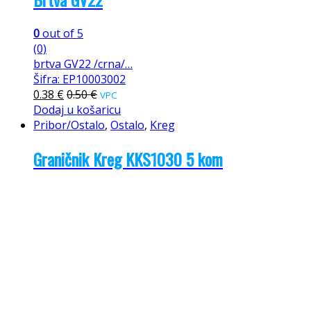
0
out of 5
(0)
brtva GV22 /crna/…
Šifra: EP10003002
0.38
€
0.50
€
VPC
Dodaj u košaricu
Pribor/Ostalo
,
Ostalo
,
Kreg
Graničnik Kreg KKS1030 5 kom