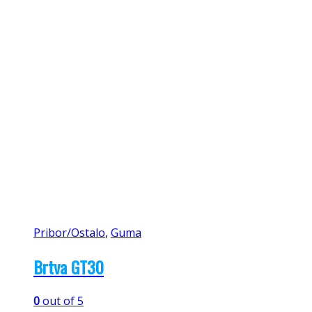
Pribor/Ostalo
,
Guma
Brtva GT30
0
out of 5