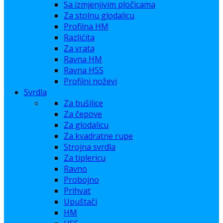
Sa izmjenjivim pločicama
Za stolnu glodalicu
Profilna HM
Razlićita
Za vrata
Ravna HM
Ravna HSS
Profilni noževi
Svrdla
Za bušilice
Za čepove
Za glodalicu
Za kvadratne rupe
Strojna svrdla
Za tiplericu
Ravno
Probojno
Prihvat
Upuštači
HM