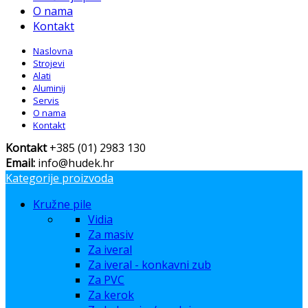
O nama
Kontakt
Naslovna
Strojevi
Alati
Aluminij
Servis
O nama
Kontakt
Kontakt
+385 (01) 2983 130
Email:
info@hudek.hr
Kategorije proizvoda
Kružne pile
Vidia
Za masiv
Za iveral
Za iveral - konkavni zub
Za PVC
Za kerok