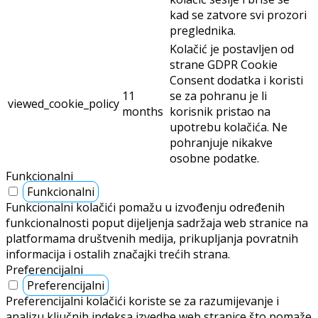
kad se zatvore svi prozori
preglednika.
Kolačić je postavljen od
strane GDPR Cookie
Consent dodatka i koristi
11
se za pohranu je li
viewed_cookie_policy
months
korisnik pristao na
upotrebu kolačića. Ne
pohranjuje nikakve
osobne podatke.
Funkcionalni
Funkcionalni
Funkcionalni kolačići pomažu u izvođenju određenih
funkcionalnosti poput dijeljenja sadržaja web stranice na
platformama društvenih medija, prikupljanja povratnih
informacija i ostalih značajki trećih strana.
Preferencijalni
Preferencijalni
Preferencijalni kolačići koriste se za razumijevanje i
analizu ključnih indeksa izvedbe web stranice što pomaže