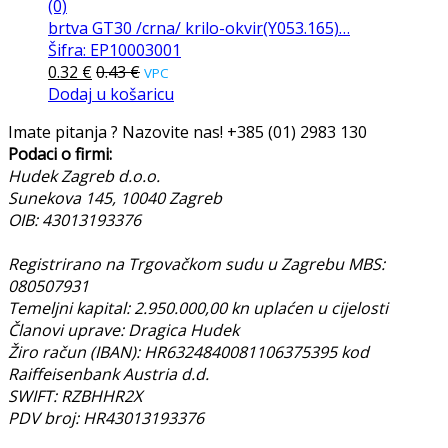
(0)
brtva GT30 /crna/ krilo-okvir(Y053.165)…
Šifra: EP10003001
0.32
€
0.43
€
VPC
Dodaj u košaricu
Imate pitanja ? Nazovite nas!
+385 (01) 2983 130
Podaci o firmi:
Hudek Zagreb d.o.o.
Sunekova 145, 10040 Zagreb
OIB: 43013193376
Registrirano na Trgovačkom sudu u Zagrebu MBS:
080507931
Temeljni kapital: 2.950.000,00 kn uplaćen u cijelosti
Članovi uprave: Dragica Hudek
Žiro račun (IBAN): HR6324840081106375395 kod
Raiffeisenbank Austria d.d.
SWIFT: RZBHHR2X
PDV broj: HR43013193376