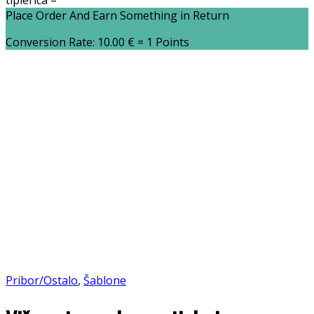
tiplerica –
Place Order And Earn Something in Return
Conversion Rate:
10.00
€
= 1 Points
Pribor/Ostalo
,
Šablone