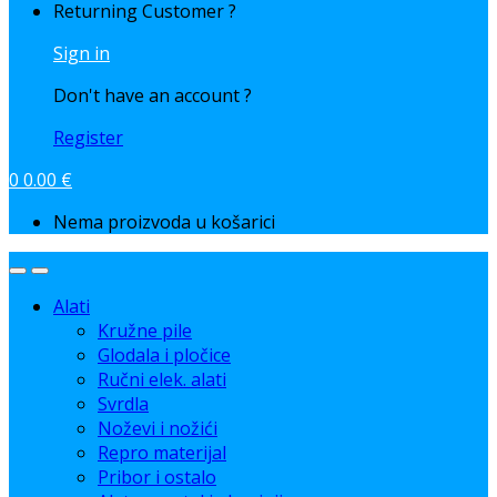
Returning Customer ?
Sign in
Don't have an account ?
Register
0
0.00
€
Nema proizvoda u košarici
Alati
Kružne pile
Glodala i pločice
Ručni elek. alati
Svrdla
Noževi i nožići
Repro materijal
Pribor i ostalo