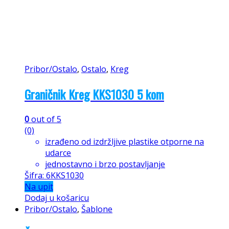
Pribor/Ostalo
,
Ostalo
,
Kreg
Graničnik Kreg KKS1030 5 kom
0
out of 5
(0)
izrađeno od izdržljive plastike otporne na
udarce
jednostavno i brzo postavljanje
Šifra: 6KKS1030
Na upit
Dodaj u košaricu
Pribor/Ostalo
,
Šablone