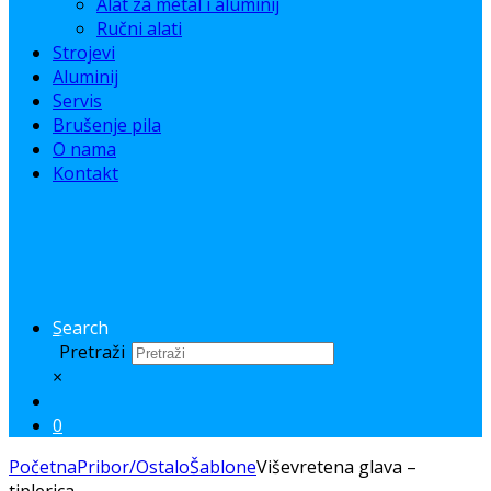
Alat za metal i aluminij
Ručni alati
Strojevi
Aluminij
Servis
Brušenje pila
O nama
Kontakt
Search
Pretraži
×
0
Početna
Pribor/Ostalo
Šablone
Viševretena glava –