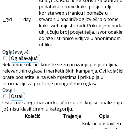
Analytics. Kolačić se koristi za pohranu
podataka o tome kako posjetitelji
koriste web stranicu i pomaže u
_gid
1 day
stvaranju analitičkog izvješća o tome
kako web mjesto radi. Prikupljeni podaci
uključuju broj posjetitelja, izvor odakle
dolaze i stranice vidljive u anonimnom
obliku.
Oglašavajući
Oglašavajući
Reklamni kolačići koriste se za pružanje posjetiteljima
relevantnih oglasa i marketinških kampanja. Ovi kolačići
prate posjetitelje na web mjestima i prikupljaju
informacije za pružanje prilagođenih oglasa.
Ostali
Ostali
Ostali nekategorizirani kolačići su oni koji se analiziraju i
još nisu klasificirani u kategoriju.
Kolačić
Trajanje
Opis
Kolačić postavljen