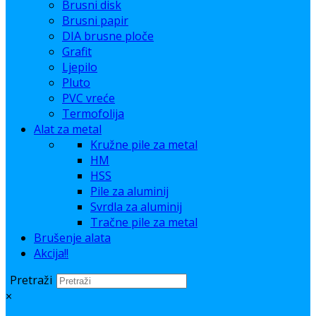
Brusni disk
Brusni papir
DIA brusne ploče
Grafit
Ljepilo
Pluto
PVC vreće
Termofolija
Alat za metal
Kružne pile za metal
HM
HSS
Pile za aluminij
Svrdla za aluminij
Tračne pile za metal
Brušenje alata
Akcija!!
Pretraži
×