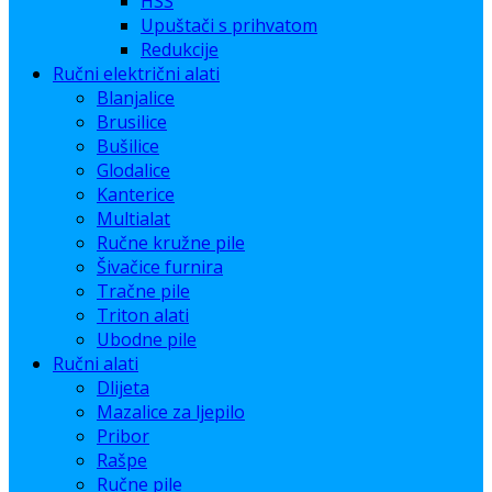
HSS
Upuštači s prihvatom
Redukcije
Ručni električni alati
Blanjalice
Brusilice
Bušilice
Glodalice
Kanterice
Multialat
Ručne kružne pile
Šivačice furnira
Tračne pile
Triton alati
Ubodne pile
Ručni alati
Dlijeta
Mazalice za ljepilo
Pribor
Rašpe
Ručne pile