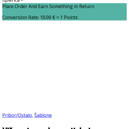
tiplerica –
Place Order And Earn Something in Return
Conversion Rate:
10.00
€
= 1 Points
Pribor/Ostalo
,
Šablone