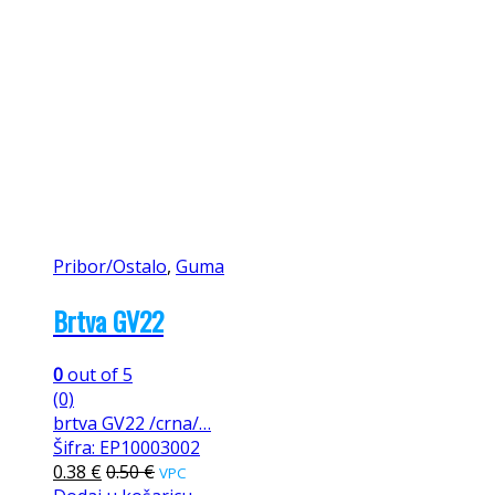
Pribor/Ostalo
,
Guma
Brtva GV22
0
out of 5
(0)
brtva GV22 /crna/…
Šifra: EP10003002
0.38
€
0.50
€
VPC