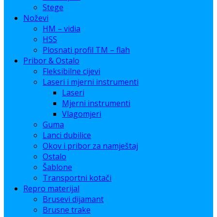
Stege
Noževi
HM – vidia
HSS
Plosnati profil TM – flah
Pribor & Ostalo
Fleksibilne cijevi
Laseri i mjerni instrumenti
Laseri
Mjerni instrumenti
Vlagomjeri
Guma
Lanci dubilice
Okov i pribor za namještaj
Ostalo
Šablone
Transportni kotači
Repro materijal
Brusevi dijamant
Brusne trake