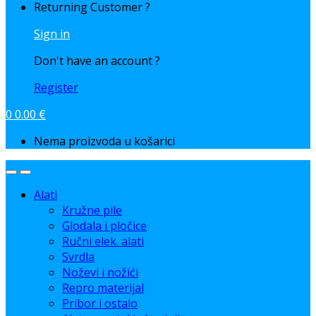
Returning Customer ?
Sign in
Don't have an account ?
Register
0
0.00
€
Nema proizvoda u košarici
Alati
Kružne pile
Glodala i pločice
Ručni elek. alati
Svrdla
Noževi i nožići
Repro materijal
Pribor i ostalo