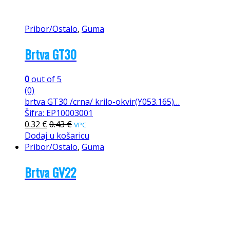
Pribor/Ostalo
,
Guma
Brtva GT30
0
out of 5
(0)
brtva GT30 /crna/ krilo-okvir(Y053.165)…
Šifra: EP10003001
0.32
€
0.43
€
VPC
Dodaj u košaricu
Pribor/Ostalo
,
Guma
Brtva GV22