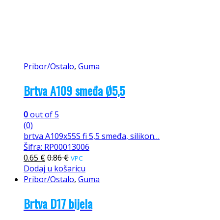
Pribor/Ostalo
,
Guma
Brtva A109 smeđa Ø5,5
0
out of 5
(0)
brtva A109x55S fi 5,5 smeđa, silikon…
Šifra: RP00013006
0.65
€
0.86
€
VPC
Dodaj u košaricu
Pribor/Ostalo
,
Guma
Brtva D17 bijela