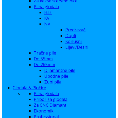
Za kekserice/smolnice
Pilna glodala
Hss
KV
NV
Predrezači
Dupli
Konusni
Lijevi/Desni
Tračne pile
Do 55mm
Do 265mm
Dijamantne pile
Ubodne pile
Zubi pila
Glodala & Pločice
Pilna glodala
Pribor za glodala
Za CNC Diamant
Ekonomik
Professional