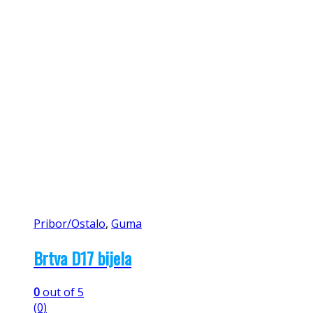
Pribor/Ostalo
,
Guma
Brtva D17 bijela
0
out of 5
(0)