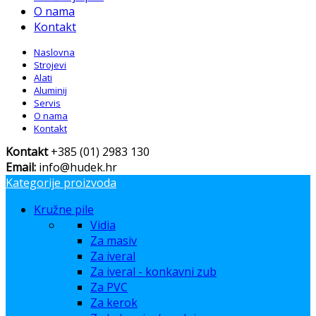
O nama
Kontakt
Naslovna
Strojevi
Alati
Aluminij
Servis
O nama
Kontakt
Kontakt
+385 (01) 2983 130
Email:
info@hudek.hr
Kategorije proizvoda
Kružne pile
Vidia
Za masiv
Za iveral
Za iveral - konkavni zub
Za PVC
Za kerok