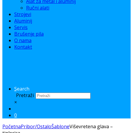
Alat za metal i aluminij
Ručni alati
Strojevi
Aluminij
Servis
Brušenje pila
O nama
Kontakt
Search
Pretraži
×
0
Početna
Pribor/Ostalo
Šablone
Viševretena glava –