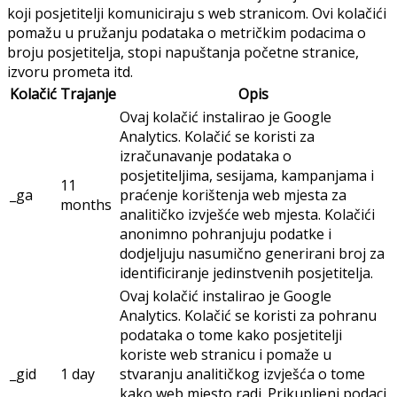
koji posjetitelji komuniciraju s web stranicom. Ovi kolačići
pomažu u pružanju podataka o metričkim podacima o
broju posjetitelja, stopi napuštanja početne stranice,
izvoru prometa itd.
Kolačić
Trajanje
Opis
Ovaj kolačić instalirao je Google
Analytics. Kolačić se koristi za
izračunavanje podataka o
posjetiteljima, sesijama, kampanjama i
11
_ga
praćenje korištenja web mjesta za
months
analitičko izvješće web mjesta. Kolačići
anonimno pohranjuju podatke i
dodjeljuju nasumično generirani broj za
identificiranje jedinstvenih posjetitelja.
Ovaj kolačić instalirao je Google
Analytics. Kolačić se koristi za pohranu
podataka o tome kako posjetitelji
koriste web stranicu i pomaže u
_gid
1 day
stvaranju analitičkog izvješća o tome
kako web mjesto radi. Prikupljeni podaci