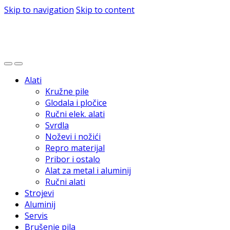
Skip to navigation
Skip to content
Alati
Kružne pile
Glodala i pločice
Ručni elek. alati
Svrdla
Noževi i nožići
Repro materijal
Pribor i ostalo
Alat za metal i aluminij
Ručni alati
Strojevi
Aluminij
Servis
Brušenje pila