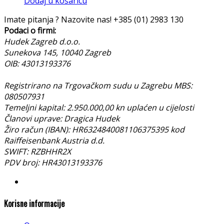
Dodaj u košaricu
Imate pitanja ? Nazovite nas!
+385 (01) 2983 130
Podaci o firmi:
Hudek Zagreb d.o.o.
Sunekova 145, 10040 Zagreb
OIB: 43013193376
Registrirano na Trgovačkom sudu u Zagrebu MBS:
080507931
Temeljni kapital: 2.950.000,00 kn uplaćen u cijelosti
Članovi uprave: Dragica Hudek
Žiro račun (IBAN): HR6324840081106375395 kod
Raiffeisenbank Austria d.d.
SWIFT: RZBHHR2X
PDV broj: HR43013193376
Korisne informacije