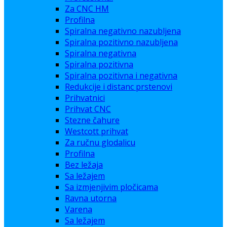
Za CNC HM
Profilna
Spiralna negativno nazubljena
Spiralna pozitivno nazubljena
Spiralna negativna
Spiralna pozitivna
Spiralna pozitivna i negativna
Redukcije i distanc prstenovi
Prihvatnici
Prihvat CNC
Stezne čahure
Westcott prihvat
Za ručnu glodalicu
Profilna
Bez ležaja
Sa ležajem
Sa izmjenjivim pločicama
Ravna utorna
Varena
Sa ležajem