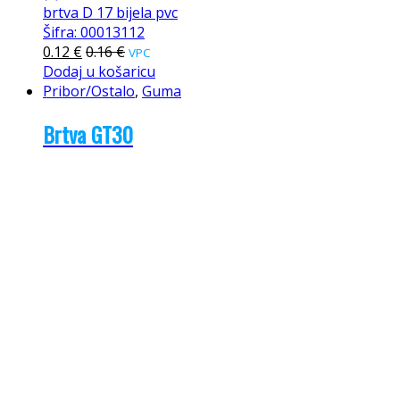
brtva D 17 bijela pvc
Šifra: 00013112
0.12
€
0.16
€
VPC
Dodaj u košaricu
Pribor/Ostalo
,
Guma
Brtva GT30