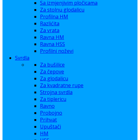
Sa izmjenjivim pločicama
Za stolnu glodalicu
Profilna HM
Razlićita
Za vrata
Ravna HM
Ravna HSS
Profilni noževi
Svrdla
Za bušilice
Za čepove
Za glodalicu
Za kvadratne rupe
Strojna svrdla
Za tiplericu
Ravno
Probojno
Prihvat
Upuštači
HM