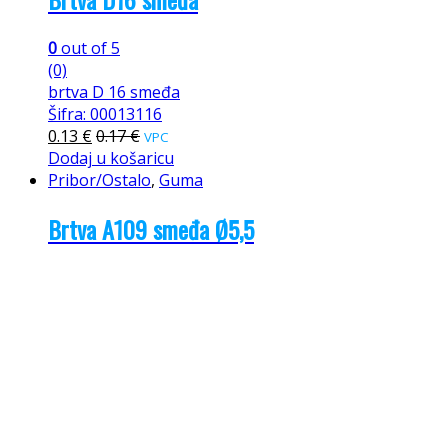
0
out of 5
(0)
brtva D 16 smeđa
Šifra: 00013116
0.13
€
0.17
€
VPC
Dodaj u košaricu
Pribor/Ostalo
,
Guma
Brtva A109 smeđa Ø5,5