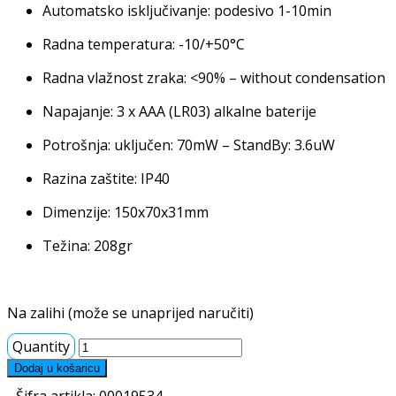
Automatsko isključivanje: podesivo 1-10min
Radna temperatura: -10/+50°C
Radna vlažnost zraka: <90% – without condensation
Napajanje: 3 x AAA (LR03) alkalne baterije
Potrošnja: uključen: 70mW – StandBy: 3.6uW
Razina zaštite: IP40
Dimenzije: 150x70x31mm
Težina: 208gr
Na zalihi (može se unaprijed naručiti)
Quantity
Dodaj u košaricu
Šifra artikla:
00019534