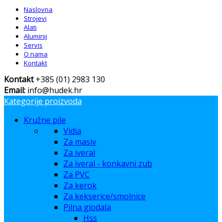
Naslovna
Strojevi
Alati
Aluminij
Servis
O nama
Kontakt
Kontakt
+385 (01) 2983 130
Email:
info@hudek.hr
Kategorije proizvoda
Kružne pile
Vidia
Za masiv
Za iveral
Za iveral - konkavni zub
Za PVC
Za kerok
Za kekserice/smolnice
Pilna glodala
Hss