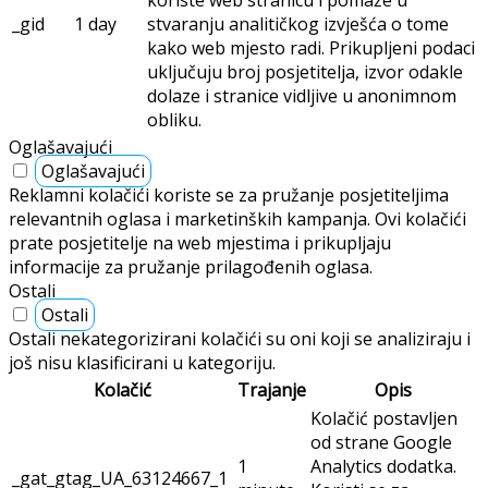
koriste web stranicu i pomaže u
_gid
1 day
stvaranju analitičkog izvješća o tome
kako web mjesto radi. Prikupljeni podaci
uključuju broj posjetitelja, izvor odakle
dolaze i stranice vidljive u anonimnom
obliku.
Oglašavajući
Oglašavajući
Reklamni kolačići koriste se za pružanje posjetiteljima
relevantnih oglasa i marketinških kampanja. Ovi kolačići
prate posjetitelje na web mjestima i prikupljaju
informacije za pružanje prilagođenih oglasa.
Ostali
Ostali
Ostali nekategorizirani kolačići su oni koji se analiziraju i
još nisu klasificirani u kategoriju.
Kolačić
Trajanje
Opis
Kolačić postavljen
od strane Google
1
Analytics dodatka.
_gat_gtag_UA_63124667_1