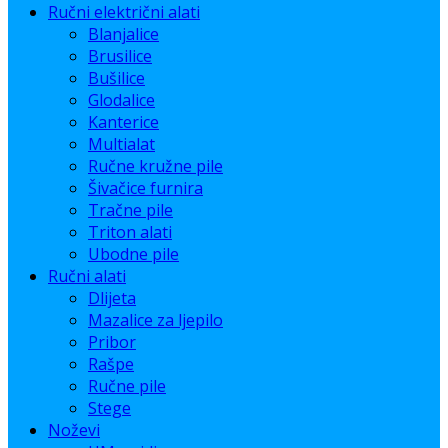
Ručni električni alati
Blanjalice
Brusilice
Bušilice
Glodalice
Kanterice
Multialat
Ručne kružne pile
Šivačice furnira
Tračne pile
Triton alati
Ubodne pile
Ručni alati
Dlijeta
Mazalice za ljepilo
Pribor
Rašpe
Ručne pile
Stege
Noževi