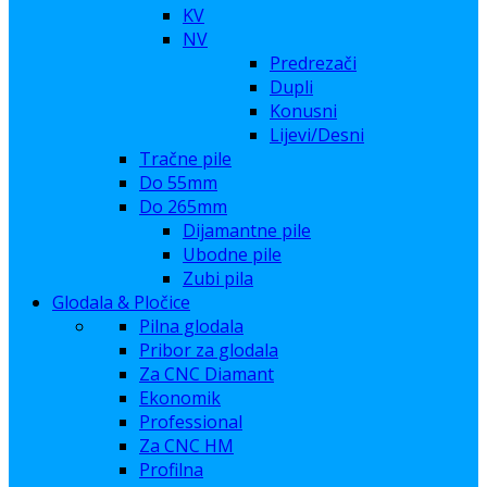
KV
NV
Predrezači
Dupli
Konusni
Lijevi/Desni
Tračne pile
Do 55mm
Do 265mm
Dijamantne pile
Ubodne pile
Zubi pila
Glodala & Pločice
Pilna glodala
Pribor za glodala
Za CNC Diamant
Ekonomik
Professional
Za CNC HM
Profilna