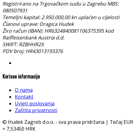
Registrirano na Trgovačkom sudu u Zagrebu MBS:
080507931
Temeljni kapital: 2.950.000,00 kn uplaćen u cijelosti
Članovi uprave: Dragica Hudek
Žiro račun (IBAN): HR6324840081106375395 kod
Raiffeisenbank Austria d.d.
SWIFT: RZBHHR2X
PDV broj: HR43013193376
Korisne informacije
O nama
Kontakt
Uvjeti poslovanja
Zaštita privatnosti
© Hudek Zagreb d.o.o. - sva prava pridržana | Tečaj EUR
= 7,53450 HRK