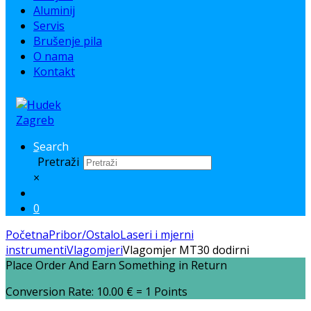
Aluminij
Servis
Brušenje pila
O nama
Kontakt
Search
Pretraži
×
0
Početna
Pribor/Ostalo
Laseri i mjerni
instrumenti
Vlagomjeri
Vlagomjer MT30 dodirni
Place Order And Earn Something in Return
Conversion Rate:
10.00
€
= 1 Points