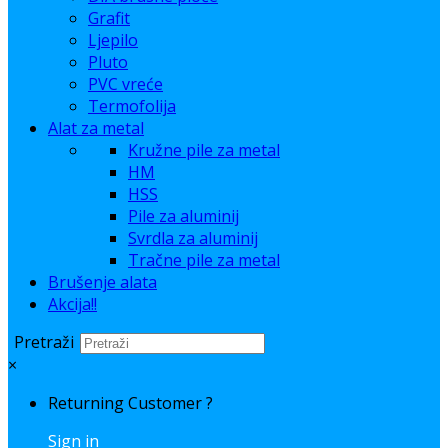
Grafit
Ljepilo
Pluto
PVC vreće
Termofolija
Alat za metal
Kružne pile za metal
HM
HSS
Pile za aluminij
Svrdla za aluminij
Tračne pile za metal
Brušenje alata
Akcija!!
Pretraži
×
Returning Customer ?
Sign in