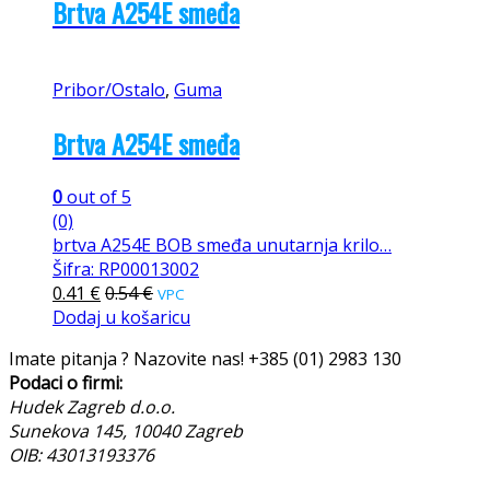
Brtva A254E smeđa
Pribor/Ostalo
,
Guma
Brtva A254E smeđa
0
out of 5
(0)
brtva A254E BOB smeđa unutarnja krilo…
Šifra: RP00013002
0.41
€
0.54
€
VPC
Dodaj u košaricu
Imate pitanja ? Nazovite nas!
+385 (01) 2983 130
Podaci o firmi:
Hudek Zagreb d.o.o.
Sunekova 145, 10040 Zagreb
OIB: 43013193376