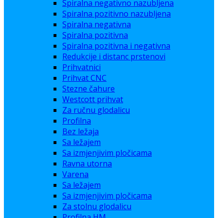
Spiralna negativno nazubljena
Spiralna pozitivno nazubljena
Spiralna negativna
Spiralna pozitivna
Spiralna pozitivna i negativna
Redukcije i distanc prstenovi
Prihvatnici
Prihvat CNC
Stezne čahure
Westcott prihvat
Za ručnu glodalicu
Profilna
Bez ležaja
Sa ležajem
Sa izmjenjivim pločicama
Ravna utorna
Varena
Sa ležajem
Sa izmjenjivim pločicama
Za stolnu glodalicu
Profilna HM