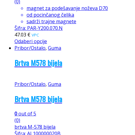
(0)
magnet za podešavanje noževa D70
od pocinčanog čelika
sadrži trajne magnete
Šifra: PAR-Y200.070.N
47.03
€
VPC
Odaberi opcije
Pribor/Ostalo
,
Guma
Brtva M578 bijela
Pribor/Ostalo
,
Guma
Brtva M578 bijela
0
out of 5
(0)
brtva M-578 bijela
Šifra: AL100000020B