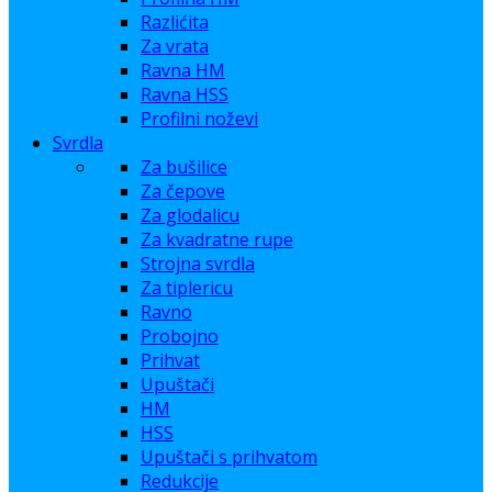
Razlićita
Za vrata
Ravna HM
Ravna HSS
Profilni noževi
Svrdla
Za bušilice
Za čepove
Za glodalicu
Za kvadratne rupe
Strojna svrdla
Za tiplericu
Ravno
Probojno
Prihvat
Upuštači
HM
HSS
Upuštači s prihvatom
Redukcije