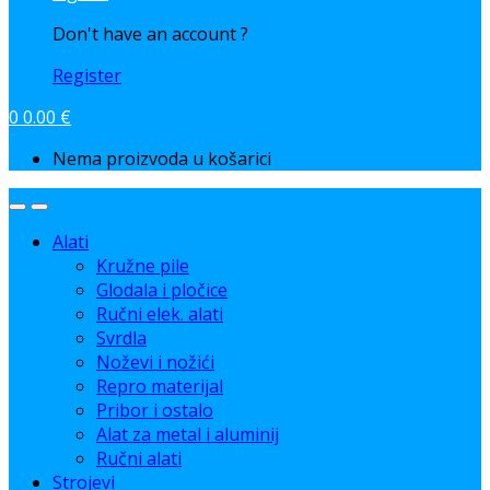
Don't have an account ?
Register
0
0.00
€
Nema proizvoda u košarici
Alati
Kružne pile
Glodala i pločice
Ručni elek. alati
Svrdla
Noževi i nožići
Repro materijal
Pribor i ostalo
Alat za metal i aluminij
Ručni alati
Strojevi