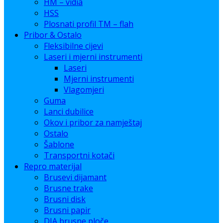
HM – vidia
HSS
Plosnati profil TM – flah
Pribor & Ostalo
Fleksibilne cijevi
Laseri i mjerni instrumenti
Laseri
Mjerni instrumenti
Vlagomjeri
Guma
Lanci dubilice
Okov i pribor za namještaj
Ostalo
Šablone
Transportni kotači
Repro materijal
Brusevi dijamant
Brusne trake
Brusni disk
Brusni papir
DIA brusne ploče