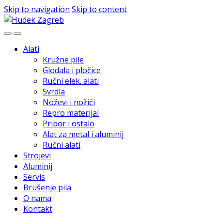
Skip to navigation
Skip to content
Alati
Kružne pile
Glodala i pločice
Ručni elek. alati
Svrdla
Noževi i nožići
Repro materijal
Pribor i ostalo
Alat za metal i aluminij
Ručni alati
Strojevi
Aluminij
Servis
Brušenje pila
O nama
Kontakt