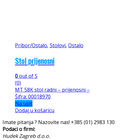
Pribor/Ostalo
,
Stolovi
,
Ostalo
Stol prijenosni
0
out of 5
(0)
MT 58K stol radni – prijenosni –
Šifra: 00018970
Na upit
Dodaj u košaricu
Imate pitanja ? Nazovite nas!
+385 (01) 2983 130
Podaci o firmi:
Hudek Zagreb d.o.o.