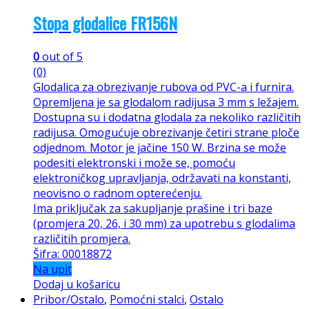
Stopa glodalice FR156N
0
out of 5
(0)
Glodalica za obrezivanje rubova od PVC-a i furnira.
Opremljena je sa glodalom radijusa 3 mm s ležajem.
Dostupna su i dodatna glodala za nekoliko različitih
radijusa. Omogućuje obrezivanje četiri strane ploče
odjednom. Motor je jačine 150 W. Brzina se može
podesiti elektronski i može se, pomoću
elektroničkog upravljanja, održavati na konstanti,
neovisno o radnom opterećenju.
Ima priključak za sakupljanje prašine i tri baze
(promjera 20, 26, i 30 mm) za upotrebu s glodalima
različitih promjera.
Šifra: 00018872
Na upit
Dodaj u košaricu
Pribor/Ostalo
,
Pomoćni stalci
,
Ostalo