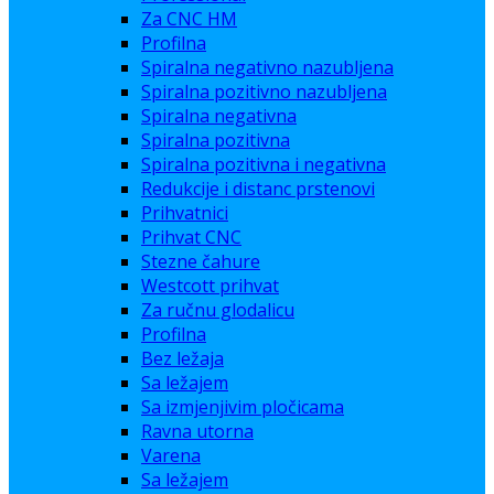
Za CNC HM
Profilna
Spiralna negativno nazubljena
Spiralna pozitivno nazubljena
Spiralna negativna
Spiralna pozitivna
Spiralna pozitivna i negativna
Redukcije i distanc prstenovi
Prihvatnici
Prihvat CNC
Stezne čahure
Westcott prihvat
Za ručnu glodalicu
Profilna
Bez ležaja
Sa ležajem
Sa izmjenjivim pločicama
Ravna utorna
Varena
Sa ležajem