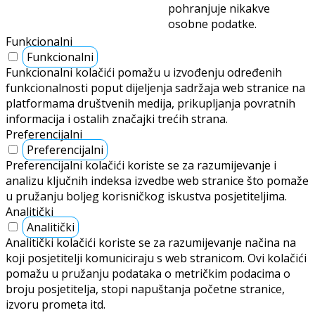
pohranjuje nikakve
osobne podatke.
Funkcionalni
Funkcionalni
Funkcionalni kolačići pomažu u izvođenju određenih
funkcionalnosti poput dijeljenja sadržaja web stranice na
platformama društvenih medija, prikupljanja povratnih
informacija i ostalih značajki trećih strana.
Preferencijalni
Preferencijalni
Preferencijalni kolačići koriste se za razumijevanje i
analizu ključnih indeksa izvedbe web stranice što pomaže
u pružanju boljeg korisničkog iskustva posjetiteljima.
Analitički
Analitički
Analitički kolačići koriste se za razumijevanje načina na
koji posjetitelji komuniciraju s web stranicom. Ovi kolačići
pomažu u pružanju podataka o metričkim podacima o
broju posjetitelja, stopi napuštanja početne stranice,
izvoru prometa itd.