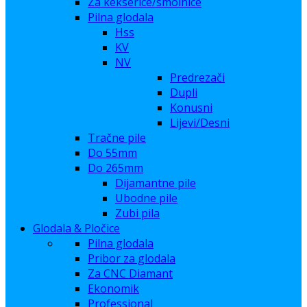
Za kekserice/smolnice
Pilna glodala
Hss
KV
NV
Predrezači
Dupli
Konusni
Lijevi/Desni
Tračne pile
Do 55mm
Do 265mm
Dijamantne pile
Ubodne pile
Zubi pila
Glodala & Pločice
Pilna glodala
Pribor za glodala
Za CNC Diamant
Ekonomik
Professional