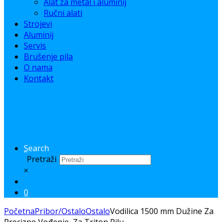
Alat za metal i aluminij
Ručni alati
Strojevi
Aluminij
Servis
Brušenje pila
O nama
Kontakt
Search
Pretraži
×
0
Početna
Pribor/Ostalo
Ostalo
Vodilica 1500 mm Dužine Za