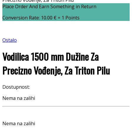
Precizno Vođenje, Za Triton Pilu
Place Order And Earn Something in Return
Conversion Rate:
10.00
€
= 1 Points
Ostalo
Vodilica 1500 mm Dužine Za
Precizno Vođenje, Za Triton Pilu
Dostupnost:
Nema na zalihi
Nema na zalihi