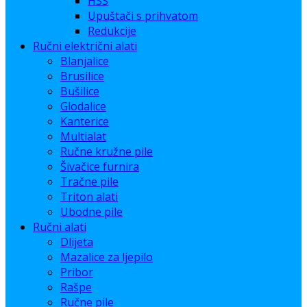
HSS
Upuštači s prihvatom
Redukcije
Ručni električni alati
Blanjalice
Brusilice
Bušilice
Glodalice
Kanterice
Multialat
Ručne kružne pile
Šivačice furnira
Tračne pile
Triton alati
Ubodne pile
Ručni alati
Dlijeta
Mazalice za ljepilo
Pribor
Rašpe
Ručne pile