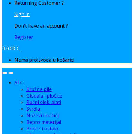
Returning Customer ?
Sign in
Don't have an account ?
Register
0
0.00
€
Nema proizvoda u košarici
Alati
Kružne pile
Glodala i pločice
Ručni elek. alati
Svrdla
Noževi i nožići
Repro materijal
Pribor i ostalo