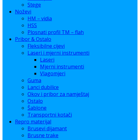
Stege
Noževi
HM – vidia
HSS
Plosnati profil TM – flah
Pribor & Ostalo
Fleksibilne cijevi
Laseri i mjerni instrumenti
Laseri
Mjerni instrumenti
Vlagomjeri
Guma
Lanci dubilice
Okov i pribor za namještaj
Ostalo
Šablone
Transportni kotači
Repro materijal
Brusevi dijamant
Brusne trake