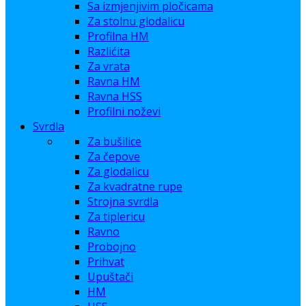
Sa izmjenjivim pločicama
Za stolnu glodalicu
Profilna HM
Razlićita
Za vrata
Ravna HM
Ravna HSS
Profilni noževi
Svrdla
Za bušilice
Za čepove
Za glodalicu
Za kvadratne rupe
Strojna svrdla
Za tiplericu
Ravno
Probojno
Prihvat
Upuštači
HM