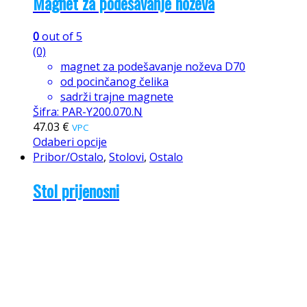
Magnet za podešavanje noževa
0
out of 5
(0)
magnet za podešavanje noževa D70
od pocinčanog čelika
sadrži trajne magnete
Šifra: PAR-Y200.070.N
47.03
€
VPC
Odaberi opcije
Pribor/Ostalo
,
Stolovi
,
Ostalo
Stol prijenosni