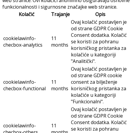
web stranice. Ovi kolačići anonimno osiguravaju osnovne
funkcionalnosti i sigurnosne značajke web stranice.
Kolačić
Trajanje
Opis
Ovaj kolačić postavljen je
od strane GDPR Cookie
Consent dodatka. Kolačić
cookielawinfo-
11
se koristi za pohranu
checbox-analytics
months
korisničkog pristanka za
kolačiće u kategoriji
"Analitički".
Ovaj kolačić postavljen je
od strane GDPR cookie
cookielawinfo-
11
consent za bilježenje
checbox-functional
months
korisničkog pristanka za
kolačiće u kategoriji
"Funkcionalni".
Ovaj kolačić postavljen je
od strane GDPR Cookie
Consent dodatka. Kolačić
cookielawinfo-
11
se koristi za pohranu
checbox-others
months