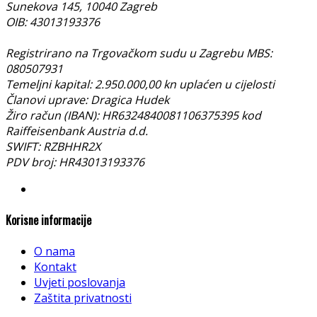
Sunekova 145, 10040 Zagreb
OIB: 43013193376
Registrirano na Trgovačkom sudu u Zagrebu MBS:
080507931
Temeljni kapital: 2.950.000,00 kn uplaćen u cijelosti
Članovi uprave: Dragica Hudek
Žiro račun (IBAN): HR6324840081106375395 kod
Raiffeisenbank Austria d.d.
SWIFT: RZBHHR2X
PDV broj: HR43013193376
Korisne informacije
O nama
Kontakt
Uvjeti poslovanja
Zaštita privatnosti