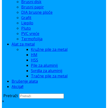
Brusni disk
Brusni papir
DIA brusne ploče
Grafit
Ljepilo
Pluto
PVC vreće
Termofolija
Alat za metal
Kružne pile za metal
HM
HSS
Pile za aluminij
Svrdla za aluminij
Tračne pile za metal
Brušenje alata
Akcija!!
Pretraži
×