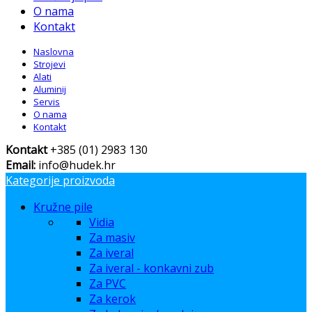
O nama
Kontakt
Naslovna
Strojevi
Alati
Aluminij
Servis
O nama
Kontakt
Kontakt
+385 (01) 2983 130
Email:
info@hudek.hr
Kategorije proizvoda
Kružne pile
Vidia
Za masiv
Za iveral
Za iveral - konkavni zub
Za PVC
Za kerok