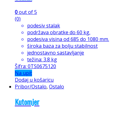
0
out of 5
(0)
podesiv stalak
podržava obratke do 60 kg.
podesiva visina od 685 do 1080 mm.
široka baza za bolju stabilnost
jednostavno sastavljanje
težina: 3.8 kg
Šifra: 0TS0675120
Na upit
Dodaj u košaricu
Pribor/Ostalo
,
Ostalo
Kutomjer