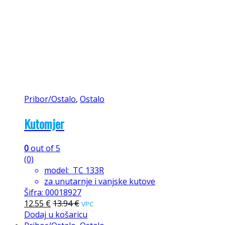
Pribor/Ostalo
,
Ostalo
Kutomjer
0
out of 5
(0)
model: TC 133R
za unutarnje i vanjske kutove
Šifra: 00018927
12.55
€
13.94
€
VPC
Dodaj u košaricu