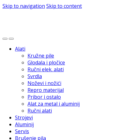
Skip to navigation
Skip to content
Alati
Kružne pile
Glodala i pločice
Ručni elek. alati
Svrdla
Noževi i nožići
Repro materijal
Pribor i ostalo
Alat za metal i aluminij
Ručni alati
Strojevi
Aluminij
Servis
Brušenje pila