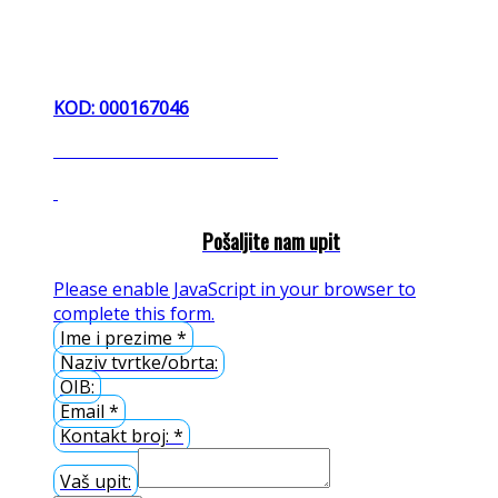
KOD: 000167046
diker dikerica diht dihterica
Pošaljite nam upit
Please enable JavaScript in your browser to
complete this form.
Ime i prezime
*
Naziv tvrtke/obrta:
OIB:
Email
*
Kontakt broj:
*
Vaš upit: