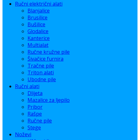
Ručni električni alati
Blanjalice
Brusilice
Bušilice
Glodalice
Kanterice
Multialat
Ručne kružne pile
Šivačice furnira
Tračne pile
Triton alati
Ubodne pile
Ručni alati
Dlijeta
Mazalice za ljepilo
Pribor
Rašpe
Ručne pile
Stege
Noževi