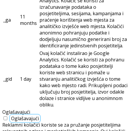
Analytics. Kolačić se koristi za
izračunavanje podataka o
posjetiteljima, sesijama, kampanjama i
11
_ga
praćenje korištenja web mjesta za
months
analitičko izvješće web mjesta. Kolačići
anonimno pohranjuju podatke i
dodjeljuju nasumično generirani broj za
identificiranje jedinstvenih posjetitelja.
Ovaj kolačić instalirao je Google
Analytics. Kolačić se koristi za pohranu
podataka o tome kako posjetitelji
koriste web stranicu i pomaže u
_gid
1 day
stvaranju analitičkog izvješća o tome
kako web mjesto radi. Prikupljeni podaci
uključuju broj posjetitelja, izvor odakle
dolaze i stranice vidljive u anonimnom
obliku.
Oglašavajući
Oglašavajući
Reklamni kolačići koriste se za pružanje posjetiteljima