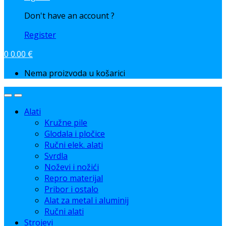
Don't have an account ?
Register
0
0.00
€
Nema proizvoda u košarici
Alati
Kružne pile
Glodala i pločice
Ručni elek. alati
Svrdla
Noževi i nožići
Repro materijal
Pribor i ostalo
Alat za metal i aluminij
Ručni alati
Strojevi