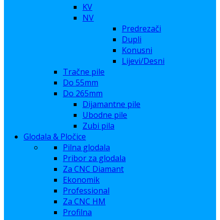
KV
NV
Predrezači
Dupli
Konusni
Lijevi/Desni
Tračne pile
Do 55mm
Do 265mm
Dijamantne pile
Ubodne pile
Zubi pila
Glodala & Pločice
Pilna glodala
Pribor za glodala
Za CNC Diamant
Ekonomik
Professional
Za CNC HM
Profilna