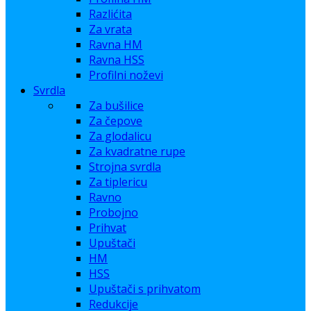
Razlićita
Za vrata
Ravna HM
Ravna HSS
Profilni noževi
Svrdla
Za bušilice
Za čepove
Za glodalicu
Za kvadratne rupe
Strojna svrdla
Za tiplericu
Ravno
Probojno
Prihvat
Upuštači
HM
HSS
Upuštači s prihvatom
Redukcije