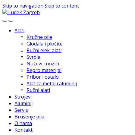
Skip to navigation
Skip to content
Alati
Kružne pile
Glodala i pločice
Ručni elek. alati
Svrdla
Noževi i nožići
Repro materijal
Pribor i ostalo
Alat za metal i aluminij
Ručni alati
Strojevi
Aluminij
Servis
Brušenje pila
O nama
Kontakt