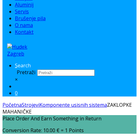
Aluminij
Servis
Brušenje pila
O nama
Kontakt
Search
Pretraži
×
0
Početna
Strojevi
Komponente usisnih sistema
ZAKLOPKE
MAHANIČKE
Place Order And Earn Something in Return
Conversion Rate:
10.00
€
= 1 Points