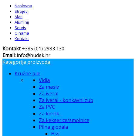
Naslovna
Strojevi
Alati
Aluminij
Servis
O nama
Kontakt
Kontakt
+385 (01) 2983 130
Email:
info@hudek.hr
Kategorije proizvoda
Kružne pile
Vidia
Za masiv
Za iveral
Za iveral - konkavni zub
Za PVC
Za kerok
Za kekserice/smolnice
Pilna glodala
Hss