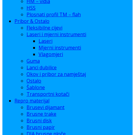
HM – vidia
HSS
Plosnati profil TM – flah
Pribor & Ostalo
Fleksibilne cijevi
Laseri i mjerni instrumenti
Laseri
Mjerni instrumenti
Vlagomjeri
Guma
Lanci dubilice
Okov i pribor za namještaj
Ostalo
Šablone
Transportni kotači
Repro materijal
Brusevi dijamant
Brusne trake
Brusni disk
Brusni papir
DIA brusne ploče