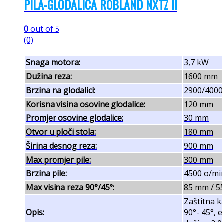
PILA-GLODALICA ROBLAND NXTZ II
0
out of 5
(0)
Snaga motora:
3,7 kW
Dužina reza:
1600 mm
Brzina na glodalici:
2900/4000
Korisna visina osovine glodalice:
120 mm
Promjer osovine glodalice:
30 mm
Otvor u ploči stola:
180 mm
Širina desnog reza:
900 mm
Max promjer pile:
300 mm
Brzina pile:
4500 o/mi
Max visina reza 90°/45°:
85 mm / 
Zaštitna k
Opis:
90°- 45°, 