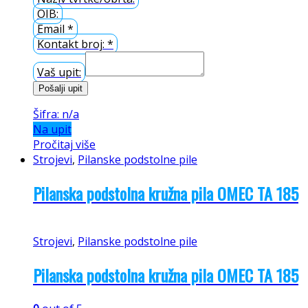
OIB:
Email
*
Kontakt broj:
*
Vaš upit:
Pošalji upit
Šifra: n/a
Na upit
Pročitaj više
Strojevi
,
Pilanske podstolne pile
Pilanska podstolna kružna pila OMEC TA 185
Strojevi
,
Pilanske podstolne pile
Pilanska podstolna kružna pila OMEC TA 185