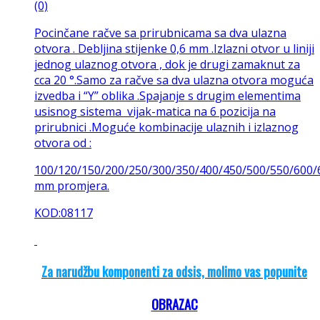
(0)
Pocinčane račve sa prirubnicama sa dva ulazna
otvora . Debljina stijenke 0,6 mm .Izlazni otvor u liniji
jednog ulaznog otvora , dok je drugi zamaknut za
cca 20 °.Samo za račve sa dva ulazna otvora moguća
izvedba i “Y” oblika .Spajanje s drugim elementima
usisnog sistema vijak-matica na 6 pozicija na
prirubnici .Moguće kombinacije ulaznih i izlaznog
otvora od :
100/120/150/200/250/300/350/400/450/500/550/600/
mm promjera.
KOD:08117
Za narudžbu komponenti za odsis, molimo vas popunite
OBRAZAC