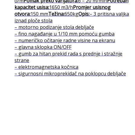
o/m
Pomak preko varijatora:
6 – 20 m/min
Potreban
kapacitet usisa:
1650 m3/h
Promjer usisnog
otvora:
150 mm
Težina:
650kg
Opis:
– 3 pritisna valjka
iznad ploče stola
– motorno podizanje stola debljače
– fino nagađanje u 1/10 mm pomoću gumba
– numeričko očitanje radne visine na ekranu
– glavna sklopka ON/OFF
– gumb za hitan prekid rada s prednje i stražnje
strane
– elektromagnetska kočnica
– sigurnosni mikroprekidač na poklopcu debljače