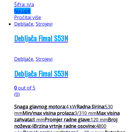
Šifra: n/a
Na upit
Pročitaj više
Debljače
,
Strojevi
Debljača Fimal S53N
Debljače
,
Strojevi
Debljača Fimal S53N
0
out of 5
(0)
Snaga glavnog motora:
4 kW
Radna širina:
530
mm
Min/max visina prolaza:
3/310 mm
Max visina
zahvata:
8 mm
Promjer radne glave:
120 mm
Broj
noževa:
4
Brzina vrtnje radne osovine:
4800