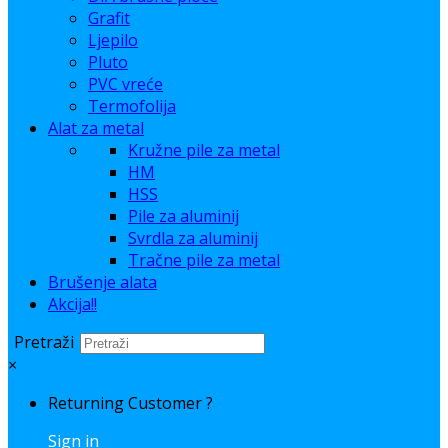
Grafit
Ljepilo
Pluto
PVC vreće
Termofolija
Alat za metal
Kružne pile za metal
HM
HSS
Pile za aluminij
Svrdla za aluminij
Tračne pile za metal
Brušenje alata
Akcija!!
Pretraži
×
Returning Customer ?
Sign in