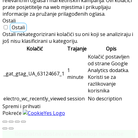
relevantnih oglasa i marketinških kampanja. Ovi kolačići
prate posjetitelje na web mjestima i prikupljaju
informacije za pružanje prilagođenih oglasa.
Ostali
Ostali
Ostali nekategorizirani kolačići su oni koji se analiziraju i
još nisu klasificirani u kategoriju.
Kolačić
Trajanje
Opis
Kolačić postavljen
od strane Google
1
Analytics dodatka.
_gat_gtag_UA_63124667_1
minute
Koristi se za
razlikovanje
korisnika
electro_wc_recently_viewed
session
No description
Spremi i prihvati
Pokreće