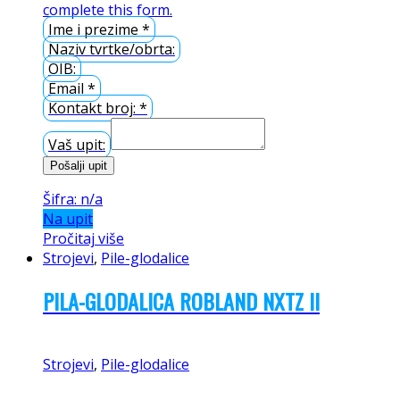
complete this form.
Ime i prezime
*
Naziv tvrtke/obrta:
OIB:
Email
*
Kontakt broj:
*
Vaš upit:
Pošalji upit
Šifra: n/a
Na upit
Pročitaj više
Strojevi
,
Pile-glodalice
PILA-GLODALICA ROBLAND NXTZ II
Strojevi
,
Pile-glodalice