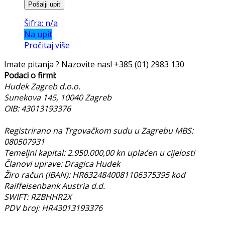
Pošalji upit
Šifra: n/a
Na upit
Pročitaj više
Imate pitanja ? Nazovite nas!
+385 (01) 2983 130
Podaci o firmi:
Hudek Zagreb d.o.o.
Sunekova 145, 10040 Zagreb
OIB: 43013193376
Registrirano na Trgovačkom sudu u Zagrebu MBS:
080507931
Temeljni kapital: 2.950.000,00 kn uplaćen u cijelosti
Članovi uprave: Dragica Hudek
Žiro račun (IBAN): HR6324840081106375395 kod
Raiffeisenbank Austria d.d.
SWIFT: RZBHHR2X
PDV broj: HR43013193376