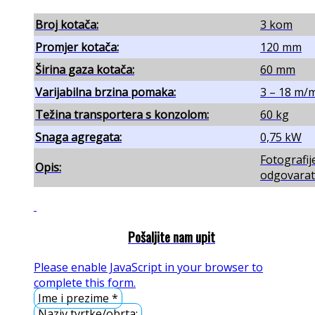
Broj kotača:
3 kom
Promjer kotača:
120 mm
Širina gaza kotača:
60 mm
Varijabilna brzina pomaka:
3 – 18 m/
Težina transportera s konzolom:
60 kg
Snaga agregata:
0,75 kW
Fotografij
Opis:
odgovarati
Pošaljite nam upit
Please enable JavaScript in your browser to
complete this form.
Ime i prezime
*
Naziv tvrtke/obrta: