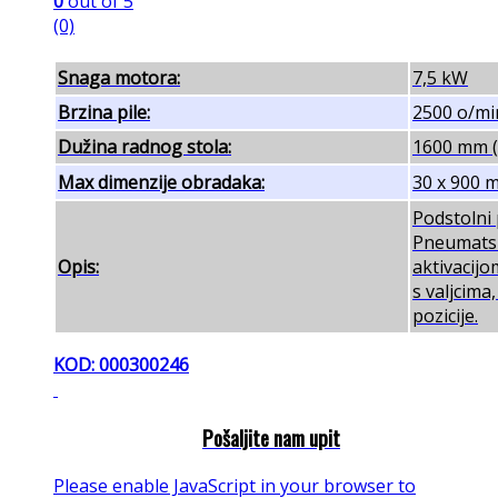
0
out of 5
(0)
Snaga motora:
7,5 kW
Brzina pile:
2500 o/mi
Dužina radnog stola:
1600 mm (s
Max dimenzije obradaka:
30 x 900 
Podstolni 
Pneumatsk
Opis:
aktivacijo
s valjcima
pozicije.
KOD: 000300246
Pošaljite nam upit
Please enable JavaScript in your browser to