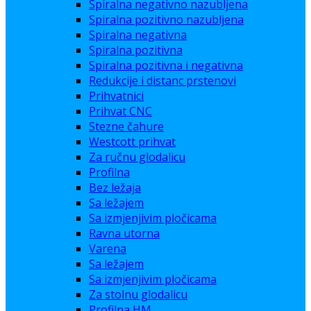
Spiralna negativno nazubljena
Spiralna pozitivno nazubljena
Spiralna negativna
Spiralna pozitivna
Spiralna pozitivna i negativna
Redukcije i distanc prstenovi
Prihvatnici
Prihvat CNC
Stezne čahure
Westcott prihvat
Za ručnu glodalicu
Profilna
Bez ležaja
Sa ležajem
Sa izmjenjivim pločicama
Ravna utorna
Varena
Sa ležajem
Sa izmjenjivim pločicama
Za stolnu glodalicu
Profilna HM