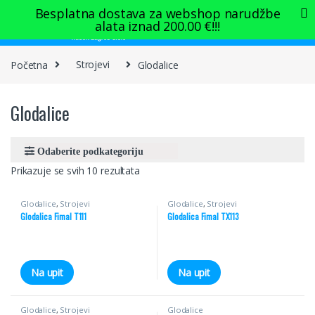
Skip to navigation
Skip to content
Besplatna dostava za webshop narudžbe
alata iznad
200.00
€
!!!
0
Početna
Strojevi
Glodalice
Glodalice
Prikazuje se svih 10 rezultata
Glodalice
,
Strojevi
Glodalice
,
Strojevi
Glodalica Fimal T111
Glodalica Fimal TX113
Na upit
Na upit
Glodalice
,
Strojevi
Glodalice