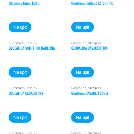
Glodalica Fimal Tx160
Glodalica Robland KT 30 PRO
Na upit
Na upit
Glodalice
,
Strojevi
Glodalice
,
Strojevi
GLODALICA SCM T 130 RABLJENA
GLODALICA CASADEI F 105
Na upit
Na upit
Glodalice
,
Strojevi
Glodalice
,
Strojevi
GLODALICA CASADEI F23
Glodalica CASADEI F235 A
Na upit
Na upit
Glodalice
,
Strojevi
Glodalice
,
Strojevi