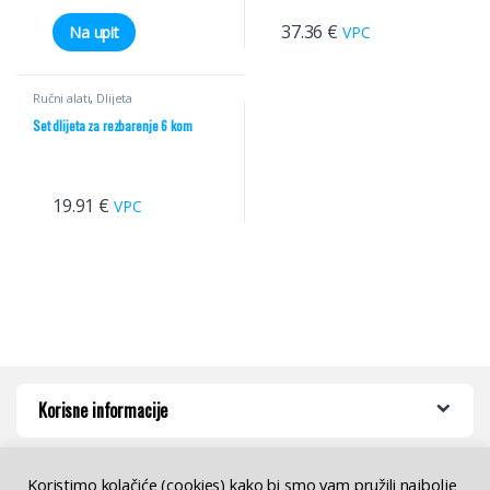
37.36
€
Na upit
VPC
Ručni alati
,
Dlijeta
Set dlijeta za rezbarenje 6 kom
19.91
€
VPC
Korisne informacije
Koristimo kolačiće (cookies) kako bi smo vam pružili najbolje