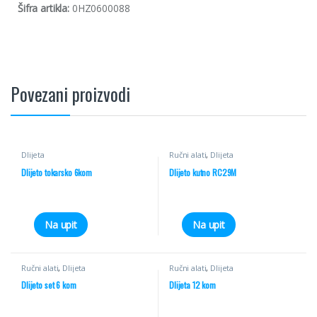
Šifra artikla:
0HZ0600088
Povezani proizvodi
Dlijeta
Ručni alati
,
Dlijeta
Dlijeto tokarsko 6kom
Dlijeto kutno RC29M
Na upit
Na upit
Ručni alati
,
Dlijeta
Ručni alati
,
Dlijeta
Dlijeto set 6 kom
Dlijeta 12 kom