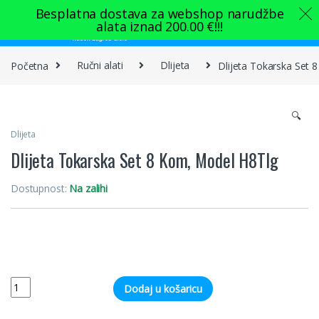
Skip to navigation
Skip to content
Besplatna dostava za webshop narudžbe
alata iznad
200.00
€
!!!
0
Početna
Ručni alati
Dlijeta
Dlijeta Tokarska Set
🔍
Dlijeta
Dlijeta Tokarska Set 8 Kom, Model H8Tlg
Dostupnost:
Na zalihi
Quantity
Dodaj u košaricu