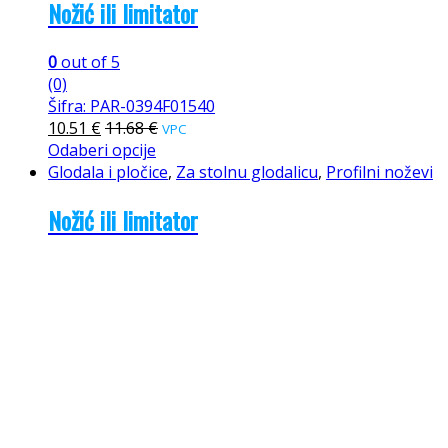
Nožić ili limitator
0
out of 5
(0)
Šifra: PAR-0394F01540
10.51
€
11.68
€
VPC
Odaberi opcije
Glodala i pločice
,
Za stolnu glodalicu
,
Profilni noževi
Nožić ili limitator