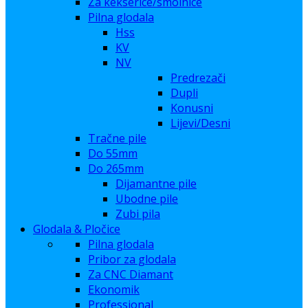
Za kekserice/smolnice
Pilna glodala
Hss
KV
NV
Predrezači
Dupli
Konusni
Lijevi/Desni
Tračne pile
Do 55mm
Do 265mm
Dijamantne pile
Ubodne pile
Zubi pila
Glodala & Pločice
Pilna glodala
Pribor za glodala
Za CNC Diamant
Ekonomik
Professional