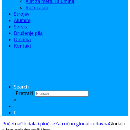
Alat za metal i aluminij
Ručni alati
Strojevi
Aluminij
Servis
Brušenje pila
O nama
Kontakt
Search
Pretraži
×
0
Početna
Glodala i pločice
Za ručnu glodalicu
Ravna
Glodalo