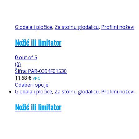
Glodala i pločice
,
Za stolnu glodalicu
,
Profilni noževi
Nožić ili limitator
0
out of 5
(0)
Šifra: PAR-0394F01530
11.68
€
VPC
Odaberi opcije
Glodala i pločice
,
Za stolnu glodalicu
,
Profilni noževi
Nožić ili limitator