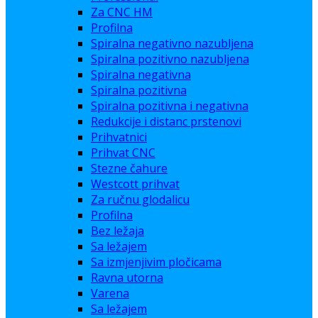
Za CNC HM
Profilna
Spiralna negativno nazubljena
Spiralna pozitivno nazubljena
Spiralna negativna
Spiralna pozitivna
Spiralna pozitivna i negativna
Redukcije i distanc prstenovi
Prihvatnici
Prihvat CNC
Stezne čahure
Westcott prihvat
Za ručnu glodalicu
Profilna
Bez ležaja
Sa ležajem
Sa izmjenjivim pločicama
Ravna utorna
Varena
Sa ležajem