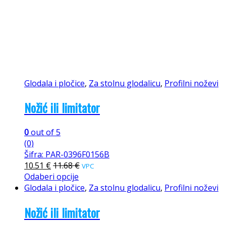
Glodala i pločice
,
Za stolnu glodalicu
,
Profilni noževi
Nožić ili limitator
0
out of 5
(0)
Šifra: PAR-0396F0156B
10.51
€
11.68
€
VPC
Odaberi opcije
Glodala i pločice
,
Za stolnu glodalicu
,
Profilni noževi
Nožić ili limitator