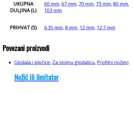
UKUPNA
60 mm
,
67 mm
,
70 mm
,
73 mm
,
80 mm
,
DULJINA (L)
103 mm
PRIHVAT (S)
6.35 mm
,
8 mm
,
12 mm
,
12.7 mm
Povezani proizvodi
Glodala i pločice
,
Za stolnu glodalicu
,
Profilni noževi
Nožić ili limitator