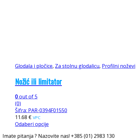
Glodala i pločice
,
Za stolnu glodalicu
,
Profilni noževi
Nožić ili limitator
0
out of 5
(0)
Šifra: PAR-0394F01550
11.68
€
VPC
Odaberi opcije
Imate pitanja ? Nazovite nas!
+385 (01) 2983 130