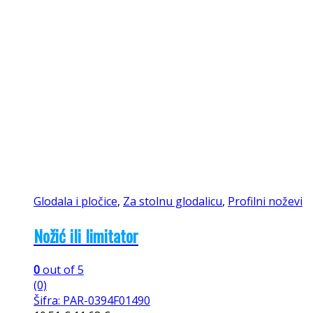
Glodala i pločice
,
Za stolnu glodalicu
,
Profilni noževi
Nožić ili limitator
0
out of 5
(0)
Šifra: PAR-0394F01490