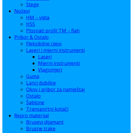
Stege
Noževi
HM – vidia
HSS
Plosnati profil TM – flah
Pribor & Ostalo
Fleksibilne cijevi
Laseri i mjerni instrumenti
Laseri
Mjerni instrumenti
Vlagomjeri
Guma
Lanci dubilice
Okov i pribor za namještaj
Ostalo
Šablone
Transportni kotači
Repro materijal
Brusevi dijamant
Brusne trake