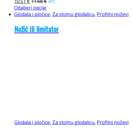
10.51
€
11.68
€
VPC
Odaberi opcije
Glodala i pločice
,
Za stolnu glodalicu
,
Profilni noževi
Nožić ili limitator
Glodala i pločice
,
Za stolnu glodalicu
,
Profilni noževi