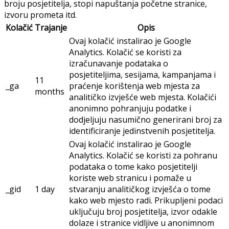
broju posjetitelja, stopi napuštanja početne stranice,
izvoru prometa itd.
Kolačić
Trajanje
Opis
Ovaj kolačić instalirao je Google
Analytics. Kolačić se koristi za
izračunavanje podataka o
posjetiteljima, sesijama, kampanjama i
11
_ga
praćenje korištenja web mjesta za
months
analitičko izvješće web mjesta. Kolačići
anonimno pohranjuju podatke i
dodjeljuju nasumično generirani broj za
identificiranje jedinstvenih posjetitelja.
Ovaj kolačić instalirao je Google
Analytics. Kolačić se koristi za pohranu
podataka o tome kako posjetitelji
koriste web stranicu i pomaže u
_gid
1 day
stvaranju analitičkog izvješća o tome
kako web mjesto radi. Prikupljeni podaci
uključuju broj posjetitelja, izvor odakle
dolaze i stranice vidljive u anonimnom