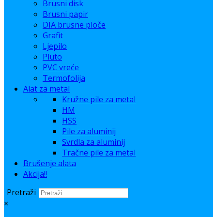
Brusni disk
Brusni papir
DIA brusne ploče
Grafit
Ljepilo
Pluto
PVC vreće
Termofolija
Alat za metal
Kružne pile za metal
HM
HSS
Pile za aluminij
Svrdla za aluminij
Tračne pile za metal
Brušenje alata
Akcija!!
Pretraži
×