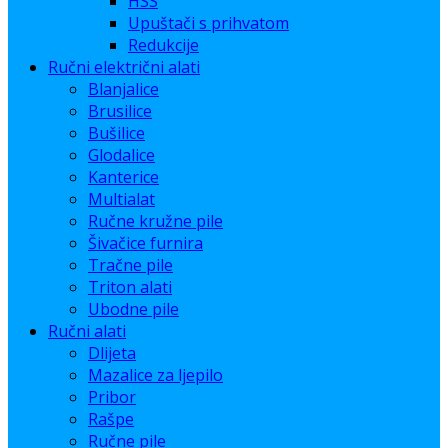
HSS
Upuštači s prihvatom
Redukcije
Ručni električni alati
Blanjalice
Brusilice
Bušilice
Glodalice
Kanterice
Multialat
Ručne kružne pile
Šivačice furnira
Tračne pile
Triton alati
Ubodne pile
Ručni alati
Dlijeta
Mazalice za ljepilo
Pribor
Rašpe
Ručne pile