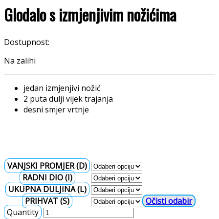
Glodalo s izmjenjivim nožićima
Dostupnost:
Na zalihi
jedan izmjenjivi nožić
2 puta dulji vijek trajanja
desni smjer vrtnje
VANJSKI PROMJER (D)
RADNI DIO (I)
UKUPNA DULJINA (L)
PRIHVAT (S)
Očisti
Quantity