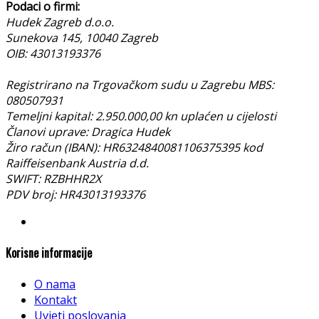
Podaci o firmi:
Hudek Zagreb d.o.o.
Sunekova 145, 10040 Zagreb
OIB: 43013193376
Registrirano na Trgovačkom sudu u Zagrebu MBS:
080507931
Temeljni kapital: 2.950.000,00 kn uplaćen u cijelosti
Članovi uprave: Dragica Hudek
Žiro račun (IBAN): HR6324840081106375395 kod
Raiffeisenbank Austria d.d.
SWIFT: RZBHHR2X
PDV broj: HR43013193376
Korisne informacije
O nama
Kontakt
Uvjeti poslovanja