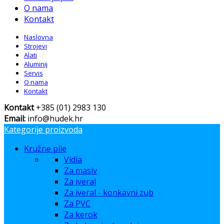
O nama
Kontakt
Naslovna
Strojevi
Alati
Aluminij
Servis
O nama
Kontakt
Kontakt
+385 (01) 2983 130
Email:
info@hudek.hr
Kategorije proizvoda
Kružne pile
Vidia
Za masiv
Za iveral
Za iveral - konkavni zub
Za PVC
Za kerok