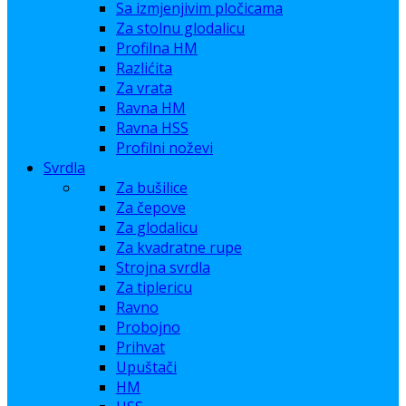
Sa izmjenjivim pločicama
Za stolnu glodalicu
Profilna HM
Razlićita
Za vrata
Ravna HM
Ravna HSS
Profilni noževi
Svrdla
Za bušilice
Za čepove
Za glodalicu
Za kvadratne rupe
Strojna svrdla
Za tiplericu
Ravno
Probojno
Prihvat
Upuštači
HM