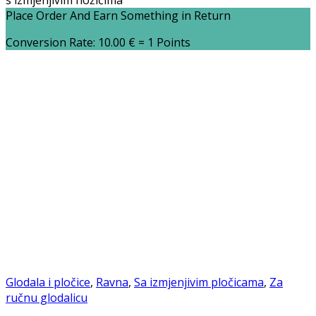
s izmjenjivim nožićima
Place Order And Earn Something in Return
Conversion Rate:
10.00
€
= 1 Points
Glodala i pločice
,
Ravna
,
Sa izmjenjivim pločicama
,
Za
ručnu glodalicu