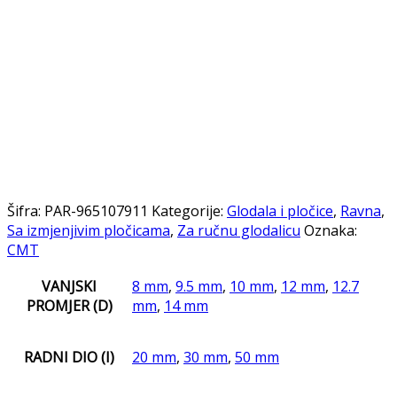
Šifra:
PAR-965107911
Kategorije:
Glodala i pločice
,
Ravna
,
Sa izmjenjivim pločicama
,
Za ručnu glodalicu
Oznaka:
CMT
VANJSKI
8 mm
,
9.5 mm
,
10 mm
,
12 mm
,
12.7
PROMJER (D)
mm
,
14 mm
RADNI DIO (I)
20 mm
,
30 mm
,
50 mm