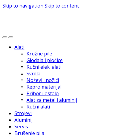
Skip to navigation
Skip to content
Alati
Kružne pile
Glodala i pločice
Ručni elek. alati
Svrdla
Noževi i nožići
Repro materijal
Pribor i ostalo
Alat za metal i aluminij
Ručni alati
Strojevi
Aluminij
Servis
Brušenje pila