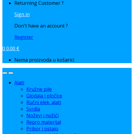
Returning Customer ?
Sign in
Don't have an account ?
Register
0
0.00
€
Nema proizvoda u košarici
Alati
Kružne pile
Glodala i pločice
Ručni elek. alati
Svrdla
Noževi i nožići
Repro materijal
Pribor i ostalo