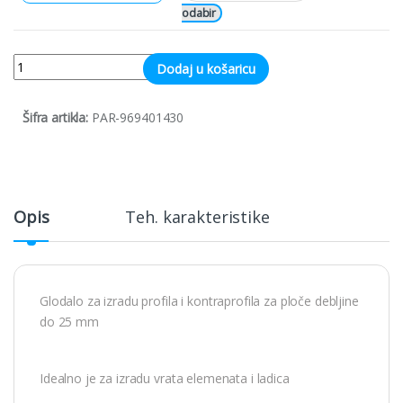
Quantity
Dodaj u košaricu
Šifra artikla:
PAR-969401430
Opis
Teh. karakteristike
Glodalo za izradu profila i kontraprofila za ploče debljine
do 25 mm
Idealno je za izradu vrata elemenata i ladica