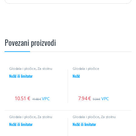
Povezani proizvodi
Glodala i pločice
,
Za stolnu
Glodala i pločice
glodalicu
,
Profilni noževi
Nožić ili limitator
Nožić
10.51
€
7.94
€
VPC
VPC
11.68
€
9.34
€
Glodala i pločice
,
Za stolnu
Glodala i pločice
,
Za stolnu
glodalicu
,
Profilni noževi
glodalicu
,
Profilni noževi
Nožić ili limitator
Nožić ili limitator