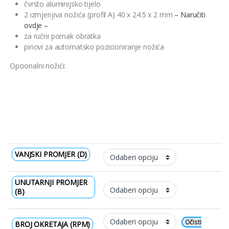
čvrsto aluminijsko tijelo
2 izmjenjiva nožića (profil A) 40 x 24.5 x 2 mm
– Naručiti
ovdje –
za ručni pomak obratka
pinovi za automatsko pozicioniranje nožića
Opcionalni nožići:
VANJSKI PROMJER (D)
UNUTARNJI PROMJER
(B)
Očisti
BROJ OKRETAJA (RPM)