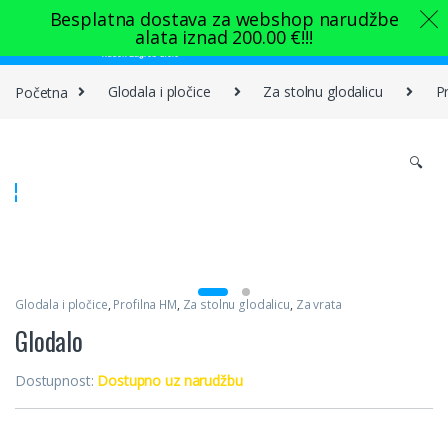
Skip to navigation
Skip to content
Besplatna dostava za webshop narudžbe
alata iznad
200.00
€
!!!
0
Početna
Glodala i pločice
Za stolnu glodalicu
P
🔍
Glodala i pločice
,
Profilna HM
,
Za stolnu glodalicu
,
Za vrata
Glodalo
Dostupnost:
Dostupno uz narudžbu