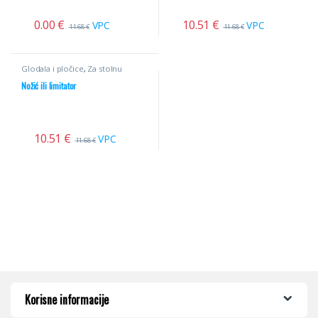
0.00
€
10.51
€
VPC
VPC
11.68
€
11.68
€
Glodala i pločice
,
Za stolnu
glodalicu
,
Profilni noževi
Nožić ili limitator
10.51
€
VPC
11.68
€
Korisne informacije