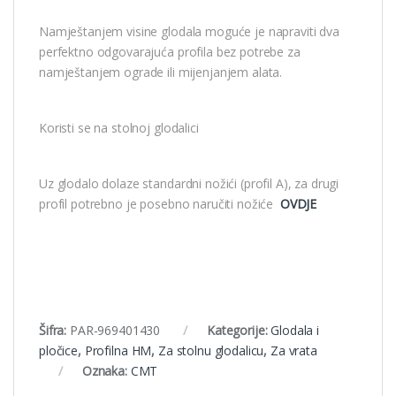
Namještanjem visine glodala moguće je napraviti dva
perfektno odgovarajuća profila bez potrebe za
namještanjem ograde ili mijenjanjem alata.
Koristi se na stolnoj glodalici
Uz glodalo dolaze standardni nožići (profil A), za drugi
profil potrebno je posebno naručiti nožiće
OVDJE
Šifra:
PAR-969401430
Kategorije:
Glodala i
pločice
,
Profilna HM
,
Za stolnu glodalicu
,
Za vrata
Oznaka:
CMT