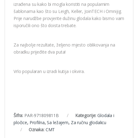
izrađena su kako bi mogla koristiti na popularnim
šablonama kao što su Leigh, Keller, JoinTECH i Omnijig.
Prije narudžbe provjerite dužinu glodala kako bismo vam
isporučili ono što doista trebate.
Za najbolje rezultate, željeno mjesto oblikovanja na
obradku prijeđite dva puta!
Vrlo popularan u izradi kutija i okvira.
Šifra:
PAR-971809811B
Kategorije:
Glodala i
pločice
,
Profilna
,
Sa ležajem
,
Za ručnu glodalicu
Oznaka:
CMT