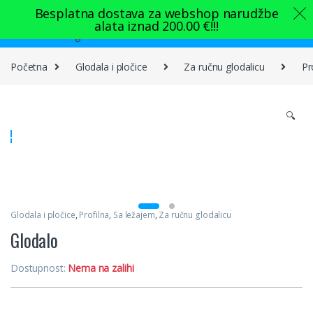
Skip to navigation
Skip to content
Besplatna dostava za webshop narudžbe
alata iznad
200.00
€
!!!
0
Početna
Glodala i pločice
Za ručnu glodalicu
Pr
🔍
Glodala i pločice
,
Profilna
,
Sa ležajem
,
Za ručnu glodalicu
Glodalo
Dostupnost:
Nema na zalihi