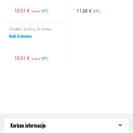
10.51
€
11.68
€
VPC
VPC
11.68
€
Glodala i pločice
,
Za stolnu
glodalicu
,
Profilni noževi
Nožić ili limitator
10.51
€
VPC
11.68
€
Korisne informacije