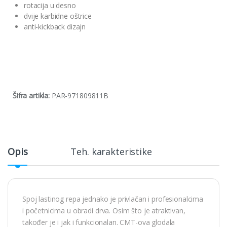
rotacija u desno
dvije karbidne oštrice
anti-kickback dizajn
Šifra artikla:
PAR-971809811B
Opis
Teh. karakteristike
Spoj lastinog repa jednako je privlačan i profesionalcima
i početnicima u obradi drva. Osim što je atraktivan,
također je i jak i funkcionalan. CMT-ova glodala