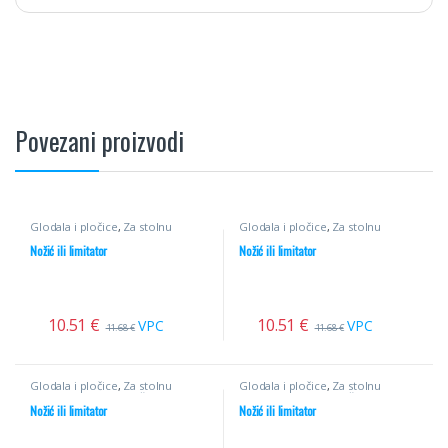
Povezani proizvodi
Glodala i pločice
,
Za stolnu
Glodala i pločice
,
Za stolnu
glodalicu
,
Profilni noževi
glodalicu
,
Profilni noževi
Nožić ili limitator
Nožić ili limitator
10.51
€
10.51
€
VPC
VPC
11.68
€
11.68
€
Glodala i pločice
,
Za stolnu
Glodala i pločice
,
Za stolnu
glodalicu
,
Profilni noževi
glodalicu
,
Profilni noževi
Nožić ili limitator
Nožić ili limitator