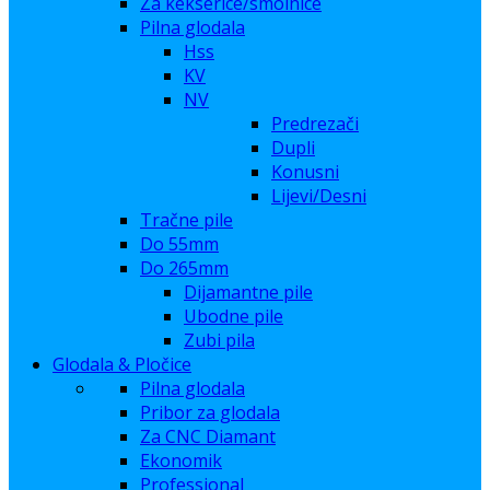
Za kekserice/smolnice
Pilna glodala
Hss
KV
NV
Predrezači
Dupli
Konusni
Lijevi/Desni
Tračne pile
Do 55mm
Do 265mm
Dijamantne pile
Ubodne pile
Zubi pila
Glodala & Pločice
Pilna glodala
Pribor za glodala
Za CNC Diamant
Ekonomik
Professional