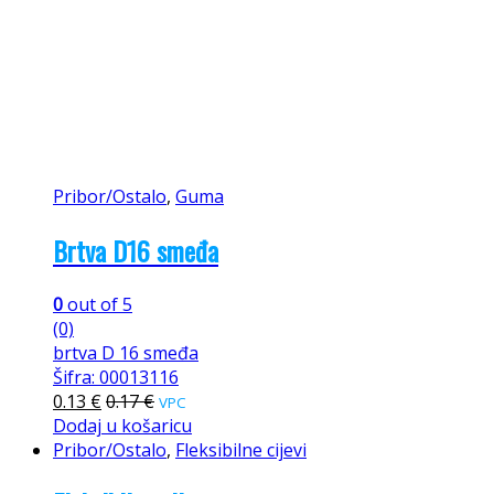
Pribor/Ostalo
,
Guma
Brtva D16 smeđa
0
out of 5
(0)
brtva D 16 smeđa
Šifra: 00013116
0.13
€
0.17
€
VPC
Dodaj u košaricu
Pribor/Ostalo
,
Fleksibilne cijevi