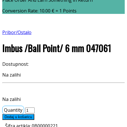
Place Order And Earn Something in Return
Conversion Rate:
10.00
€
= 1 Points
Pribor/Ostalo
Imbus /Ball Point/ 6 mm 047061
Dostupnost:
Na zalihi
Na zalihi
Quantity
Dodaj u košaricu
Šifra artikla:
0B00000221