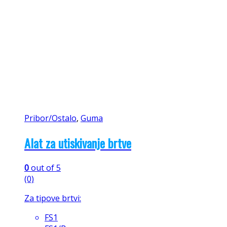
Pribor/Ostalo
,
Guma
Alat za utiskivanje brtve
0
out of 5
(0)
Za tipove brtvi:
FS1