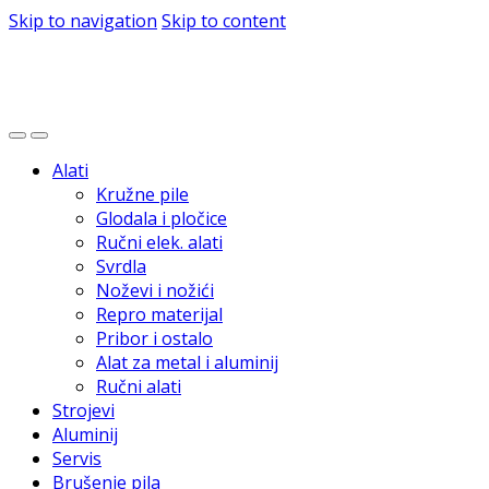
Skip to navigation
Skip to content
Alati
Kružne pile
Glodala i pločice
Ručni elek. alati
Svrdla
Noževi i nožići
Repro materijal
Pribor i ostalo
Alat za metal i aluminij
Ručni alati
Strojevi
Aluminij
Servis
Brušenje pila