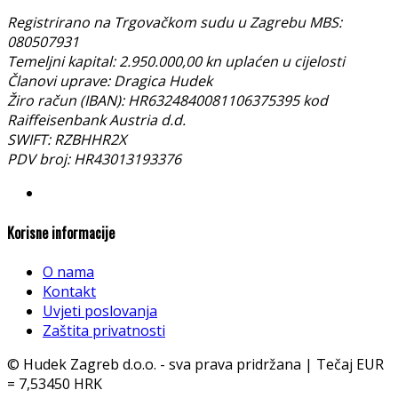
Registrirano na Trgovačkom sudu u Zagrebu MBS:
080507931
Temeljni kapital: 2.950.000,00 kn uplaćen u cijelosti
Članovi uprave: Dragica Hudek
Žiro račun (IBAN): HR6324840081106375395 kod
Raiffeisenbank Austria d.d.
SWIFT: RZBHHR2X
PDV broj: HR43013193376
Korisne informacije
O nama
Kontakt
Uvjeti poslovanja
Zaštita privatnosti
© Hudek Zagreb d.o.o. - sva prava pridržana | Tečaj EUR
= 7,53450 HRK