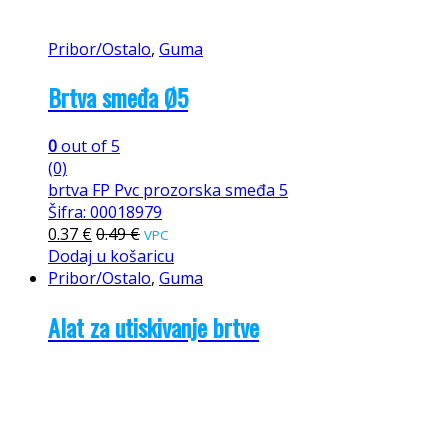
Pribor/Ostalo
,
Guma
Brtva smeđa Ø5
0
out of 5
(0)
brtva FP Pvc prozorska smeđa 5
Šifra: 00018979
0.37
€
0.49
€
VPC
Dodaj u košaricu
Pribor/Ostalo
,
Guma
Alat za utiskivanje brtve