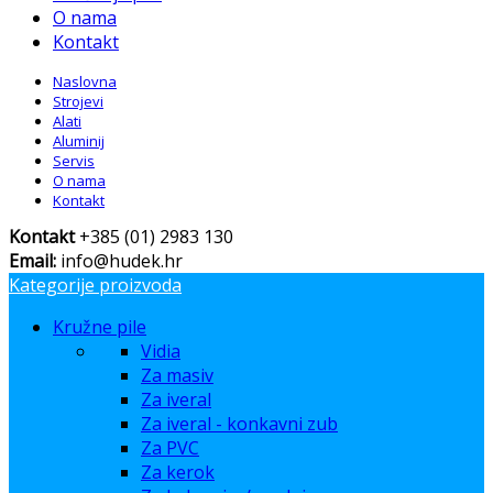
O nama
Kontakt
Naslovna
Strojevi
Alati
Aluminij
Servis
O nama
Kontakt
Kontakt
+385 (01) 2983 130
Email:
info@hudek.hr
Kategorije proizvoda
Kružne pile
Vidia
Za masiv
Za iveral
Za iveral - konkavni zub
Za PVC
Za kerok