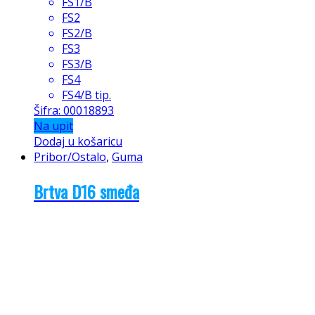
FS1/B
FS2
FS2/B
FS3
FS3/B
FS4
FS4/B tip.
Šifra: 00018893
Na upit
Dodaj u košaricu
Pribor/Ostalo
,
Guma
Brtva D16 smeđa