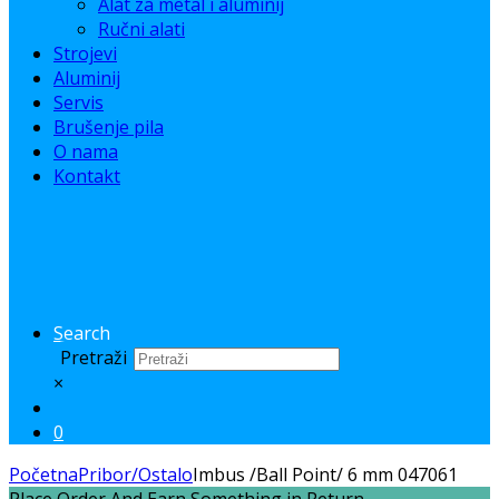
Alat za metal i aluminij
Ručni alati
Strojevi
Aluminij
Servis
Brušenje pila
O nama
Kontakt
Search
Pretraži
×
0
Početna
Pribor/Ostalo
Imbus /Ball Point/ 6 mm 047061