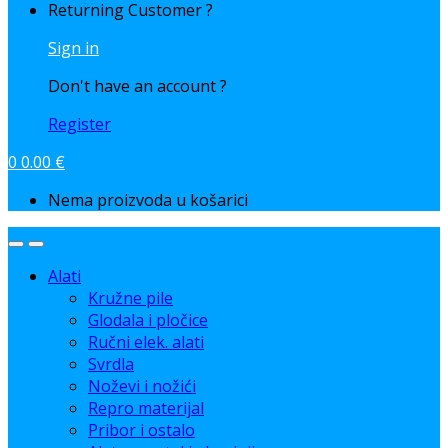
Returning Customer ?
Sign in
Don't have an account ?
Register
0
0.00
€
Nema proizvoda u košarici
Alati
Kružne pile
Glodala i pločice
Ručni elek. alati
Svrdla
Noževi i nožići
Repro materijal
Pribor i ostalo