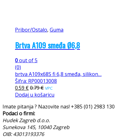
Pribor/Ostalo
,
Guma
Brtva A109 smeđa Ø6,8
0
out of 5
(0)
brtva A109x68S fi 6,8 smeđa, silikon…
Šifra: RP00013008
0.59
€
0.79
€
VPC
Dodaj u košaricu
Imate pitanja ? Nazovite nas!
+385 (01) 2983 130
Podaci o firmi:
Hudek Zagreb d.o.o.
Sunekova 145, 10040 Zagreb
OIB: 43013193376