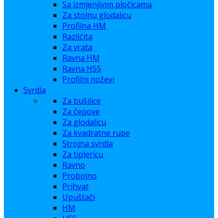
Sa izmjenjivim pločicama
Za stolnu glodalicu
Profilna HM
Razlićita
Za vrata
Ravna HM
Ravna HSS
Profilni noževi
Svrdla
Za bušilice
Za čepove
Za glodalicu
Za kvadratne rupe
Strojna svrdla
Za tiplericu
Ravno
Probojno
Prihvat
Upuštači
HM