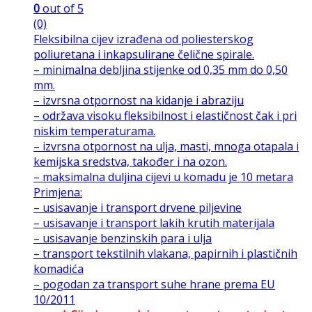
0
out of 5
(0)
Fleksibilna cijev izrađena od poliesterskog
poliuretana i inkapsulirane čelične spirale.
– minimalna debljina stijenke od 0,35 mm do 0,50
mm.
– izvrsna otpornost na kidanje i abraziju
– održava visoku fleksibilnost i elastičnost čak i pri
niskim temperaturama.
– izvrsna otpornost na ulja, masti, mnoga otapala i
kemijska sredstva, također i na ozon.
– maksimalna duljina cijevi u komadu je 10 metara
Primjena:
– usisavanje i transport drvene piljevine
– usisavanje i transport lakih krutih materijala
– usisavanje benzinskih para i ulja
– transport tekstilnih vlakana, papirnih i plastičnih
komadića
– pogodan za transport suhe hrane prema EU
10/2011