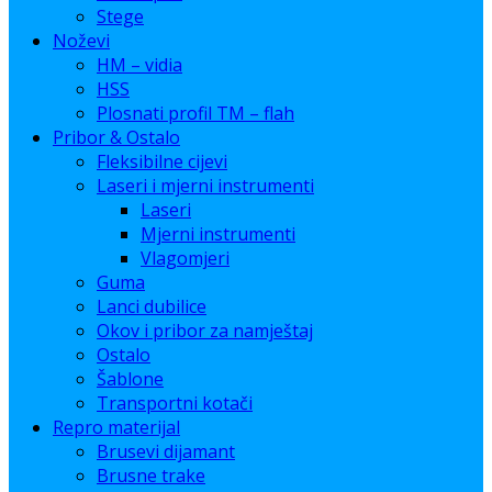
Stege
Noževi
HM – vidia
HSS
Plosnati profil TM – flah
Pribor & Ostalo
Fleksibilne cijevi
Laseri i mjerni instrumenti
Laseri
Mjerni instrumenti
Vlagomjeri
Guma
Lanci dubilice
Okov i pribor za namještaj
Ostalo
Šablone
Transportni kotači
Repro materijal
Brusevi dijamant
Brusne trake