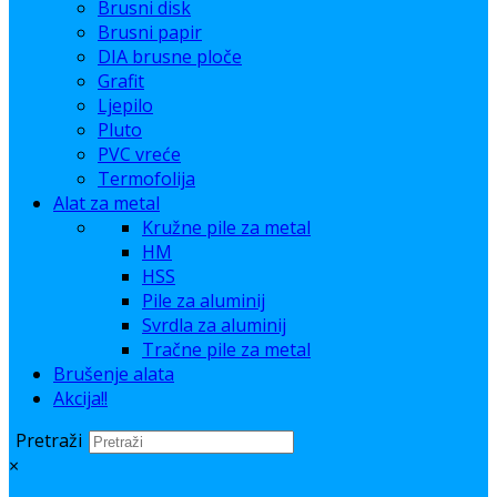
Brusni disk
Brusni papir
DIA brusne ploče
Grafit
Ljepilo
Pluto
PVC vreće
Termofolija
Alat za metal
Kružne pile za metal
HM
HSS
Pile za aluminij
Svrdla za aluminij
Tračne pile za metal
Brušenje alata
Akcija!!
Pretraži
×