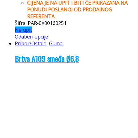
CIJENA JE NA UPIT I BITI ĆE PRIKAZANA NA
PONUDI POSLANOJ OD PRODAJNOG
REFERENTA
Šifra: PAR-0X00160251
Na upit
Odaberi opcije
Pribor/Ostalo
,
Guma
Brtva A109 smeđa Ø6,8