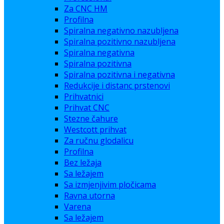
Za CNC HM
Profilna
Spiralna negativno nazubljena
Spiralna pozitivno nazubljena
Spiralna negativna
Spiralna pozitivna
Spiralna pozitivna i negativna
Redukcije i distanc prstenovi
Prihvatnici
Prihvat CNC
Stezne čahure
Westcott prihvat
Za ručnu glodalicu
Profilna
Bez ležaja
Sa ležajem
Sa izmjenjivim pločicama
Ravna utorna
Varena
Sa ležajem