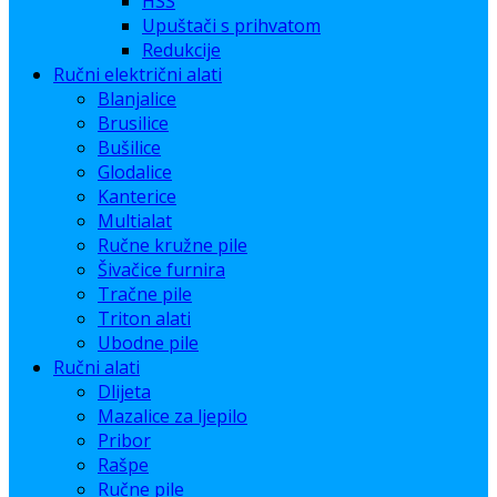
HSS
Upuštači s prihvatom
Redukcije
Ručni električni alati
Blanjalice
Brusilice
Bušilice
Glodalice
Kanterice
Multialat
Ručne kružne pile
Šivačice furnira
Tračne pile
Triton alati
Ubodne pile
Ručni alati
Dlijeta
Mazalice za ljepilo
Pribor
Rašpe
Ručne pile