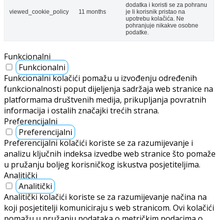
dodatka i koristi se za pohranu
viewed_cookie_policy
11 months
je li korisnik pristao na
upotrebu kolačića. Ne
pohranjuje nikakve osobne
podatke.
Funkcionalni
Funkcionalni
Funkcionalni kolačići pomažu u izvođenju određenih
funkcionalnosti poput dijeljenja sadržaja web stranice na
platformama društvenih medija, prikupljanja povratnih
informacija i ostalih značajki trećih strana.
Preferencijalni
Preferencijalni
Preferencijalni kolačići koriste se za razumijevanje i
analizu ključnih indeksa izvedbe web stranice što pomaže
u pružanju boljeg korisničkog iskustva posjetiteljima.
Analitički
Analitički
Analitički kolačići koriste se za razumijevanje načina na
koji posjetitelji komuniciraju s web stranicom. Ovi kolačići
pomažu u pružanju podataka o metričkim podacima o