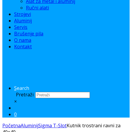
Alat za metal i aluminij
Ručni alati
Strojevi
Aluminij
Servis
Brušenje pila
O nama
Kontakt
Search
Pretraži
×
0
Početna
Aluminij
Sigma T-Slot
Kutnik trostrani ravni za