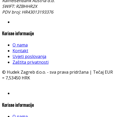
Raiffeisenbank Austria d.d.
SWIFT: RZBHHR2X
PDV broj: HR43013193376
Korisne informacije
O nama
Kontakt
Uvjeti poslovanja
Zaštita privatnosti
© Hudek Zagreb d.o.o. - sva prava pridržana | Tečaj EUR
= 7,53450 HRK
Korisne informacije
O nama