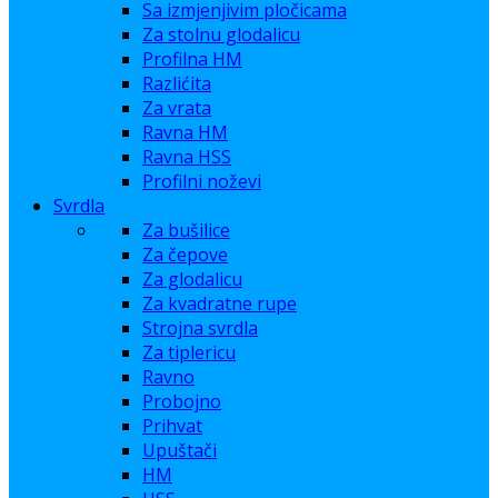
Sa izmjenjivim pločicama
Za stolnu glodalicu
Profilna HM
Razlićita
Za vrata
Ravna HM
Ravna HSS
Profilni noževi
Svrdla
Za bušilice
Za čepove
Za glodalicu
Za kvadratne rupe
Strojna svrdla
Za tiplericu
Ravno
Probojno
Prihvat
Upuštači
HM