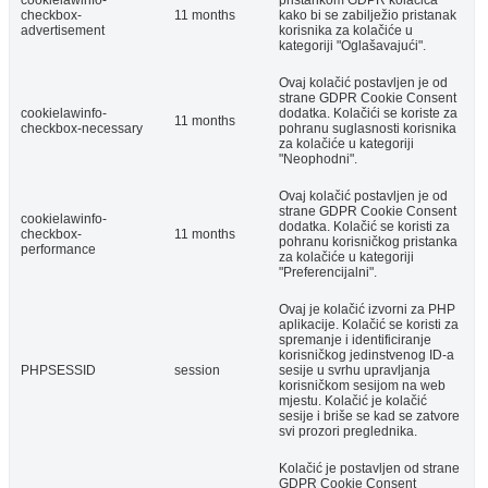
cookielawinfo-
pristankom GDPR kolačića
checkbox-
11 months
kako bi se zabilježio pristanak
advertisement
korisnika za kolačiće u
kategoriji "Oglašavajući".
Ovaj kolačić postavljen je od
strane GDPR Cookie Consent
cookielawinfo-
dodatka. Kolačići se koriste za
11 months
checkbox-necessary
pohranu suglasnosti korisnika
za kolačiće u kategoriji
"Neophodni".
Ovaj kolačić postavljen je od
strane GDPR Cookie Consent
cookielawinfo-
dodatka. Kolačić se koristi za
checkbox-
11 months
pohranu korisničkog pristanka
performance
za kolačiće u kategoriji
"Preferencijalni".
Ovaj je kolačić izvorni za PHP
aplikacije. Kolačić se koristi za
spremanje i identificiranje
korisničkog jedinstvenog ID-a
PHPSESSID
session
sesije u svrhu upravljanja
korisničkom sesijom na web
mjestu. Kolačić je kolačić
sesije i briše se kad se zatvore
svi prozori preglednika.
Kolačić je postavljen od strane
GDPR Cookie Consent