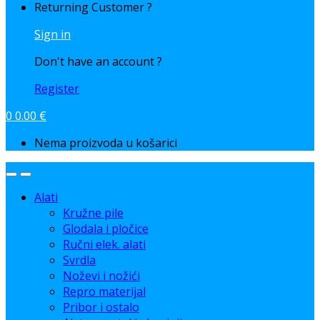
Returning Customer ?
Sign in
Don't have an account ?
Register
0
0.00
€
Nema proizvoda u košarici
Alati
Kružne pile
Glodala i pločice
Ručni elek. alati
Svrdla
Noževi i nožići
Repro materijal
Pribor i ostalo