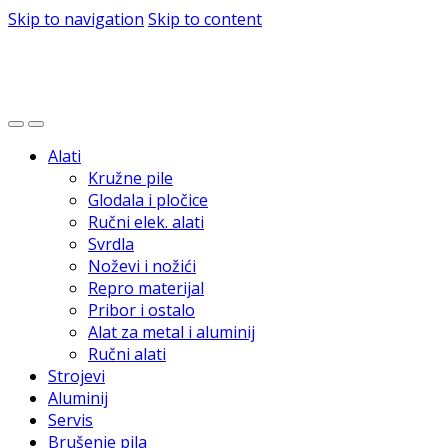
Skip to navigation
Skip to content
Alati
Kružne pile
Glodala i pločice
Ručni elek. alati
Svrdla
Noževi i nožići
Repro materijal
Pribor i ostalo
Alat za metal i aluminij
Ručni alati
Strojevi
Aluminij
Servis
Brušenje pila