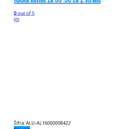
0
out of 5
(0)
Šifra: ALU-AL16000008422