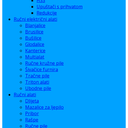
HSS
Upuštači s prihvatom
Redukcije
Ručni električni alati
Blanjalice
Brusilice
Bušilice
Glodalice
Kanterice
Multialat
Ručne kružne pile
Šivačice furnira
Tračne pile
Triton alati
Ubodne pile
Ručni alati
Dlijeta
Mazalice za ljepilo
Pribor
Rašpe
Ručne pile