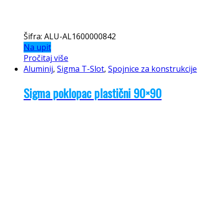
Šifra: ALU-AL1600000842
Na upit
Pročitaj više
Aluminij
,
Sigma T-Slot
,
Spojnice za konstrukcije
Sigma poklopac plastični 90×90