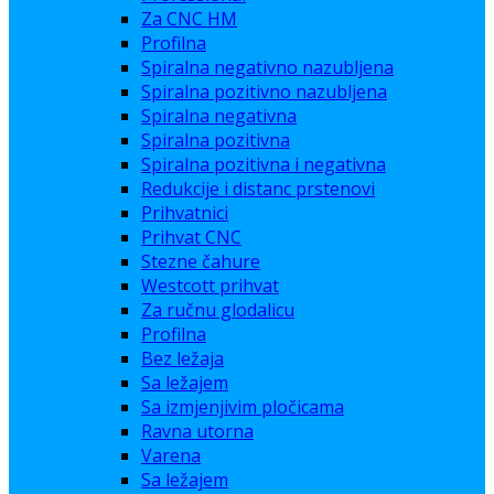
Za CNC HM
Profilna
Spiralna negativno nazubljena
Spiralna pozitivno nazubljena
Spiralna negativna
Spiralna pozitivna
Spiralna pozitivna i negativna
Redukcije i distanc prstenovi
Prihvatnici
Prihvat CNC
Stezne čahure
Westcott prihvat
Za ručnu glodalicu
Profilna
Bez ležaja
Sa ležajem
Sa izmjenjivim pločicama
Ravna utorna
Varena
Sa ležajem