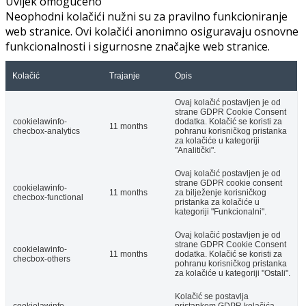
Uvijek omogućeno
Neophodni kolačići nužni su za pravilno funkcioniranje
web stranice. Ovi kolačići anonimno osiguravaju osnovne
funkcionalnosti i sigurnosne značajke web stranice.
Kolačić
Trajanje
Opis
Ovaj kolačić postavljen je od
strane GDPR Cookie Consent
cookielawinfo-
dodatka. Kolačić se koristi za
11 months
checbox-analytics
pohranu korisničkog pristanka
za kolačiće u kategoriji
"Analitički".
Ovaj kolačić postavljen je od
strane GDPR cookie consent
cookielawinfo-
11 months
za bilježenje korisničkog
checbox-functional
pristanka za kolačiće u
kategoriji "Funkcionalni".
Ovaj kolačić postavljen je od
strane GDPR Cookie Consent
cookielawinfo-
11 months
dodatka. Kolačić se koristi za
checbox-others
pohranu korisničkog pristanka
za kolačiće u kategoriji "Ostali".
Kolačić se postavlja