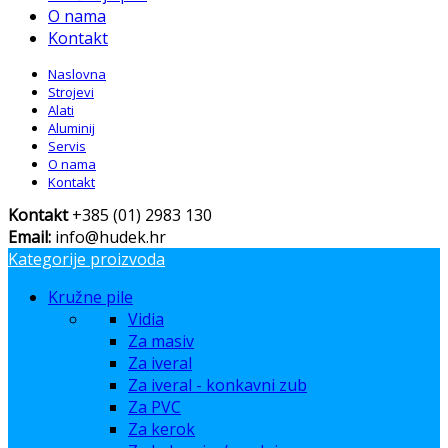
O nama
Kontakt
Naslovna
Strojevi
Alati
Aluminij
Servis
O nama
Kontakt
Kontakt
+385 (01) 2983 130
Email:
info@hudek.hr
Kategorije proizvoda
Kružne pile
Vidia
Za masiv
Za iveral
Za iveral - konkavni zub
Za PVC
Za kerok