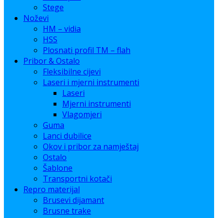
Stege
Noževi
HM – vidia
HSS
Plosnati profil TM – flah
Pribor & Ostalo
Fleksibilne cijevi
Laseri i mjerni instrumenti
Laseri
Mjerni instrumenti
Vlagomjeri
Guma
Lanci dubilice
Okov i pribor za namještaj
Ostalo
Šablone
Transportni kotači
Repro materijal
Brusevi dijamant
Brusne trake