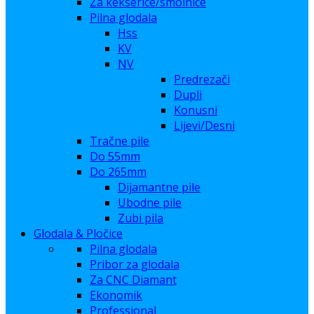
Za kekserice/smolnice
Pilna glodala
Hss
KV
NV
Predrezači
Dupli
Konusni
Lijevi/Desni
Tračne pile
Do 55mm
Do 265mm
Dijamantne pile
Ubodne pile
Zubi pila
Glodala & Pločice
Pilna glodala
Pribor za glodala
Za CNC Diamant
Ekonomik
Professional