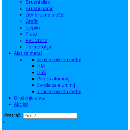
Brusni disk
Brusni papir
DIA brusne ploče
Grafit
Ljepilo
Pluto
PVC vreće
Termofolija
Alat za metal
Kružne pile za metal
HM
HSS
Pile za aluminij
Svrdla za aluminij
Tračne pile za metal
Brušenje alata
Akcija!!
Pretraži
×