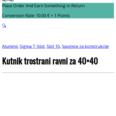
40×40
Place Order And Earn Something in Return
Conversion Rate:
10.00
€
= 1 Points
🔍
Aluminij
,
Sigma T-Slot
,
Slot 10
,
Spojnice za konstrukcije
Kutnik trostrani ravni za 40×40