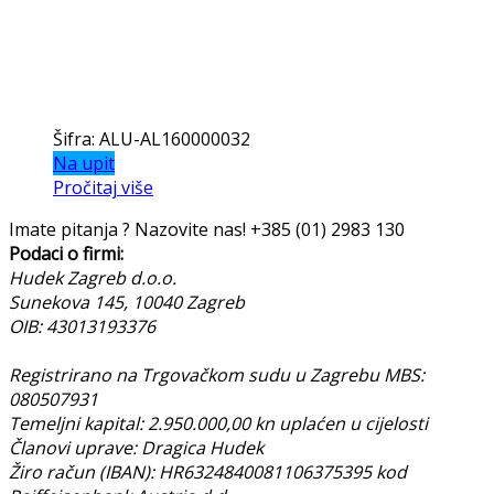
Šifra: ALU-AL160000032
Na upit
Pročitaj više
Imate pitanja ? Nazovite nas!
+385 (01) 2983 130
Podaci o firmi:
Hudek Zagreb d.o.o.
Sunekova 145, 10040 Zagreb
OIB: 43013193376
Registrirano na Trgovačkom sudu u Zagrebu MBS:
080507931
Temeljni kapital: 2.950.000,00 kn uplaćen u cijelosti
Članovi uprave: Dragica Hudek
Žiro račun (IBAN): HR6324840081106375395 kod