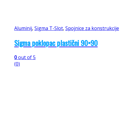
Aluminij
,
Sigma T-Slot
,
Spojnice za konstrukcije
Sigma poklopac plastični 90×90
0
out of 5
(0)