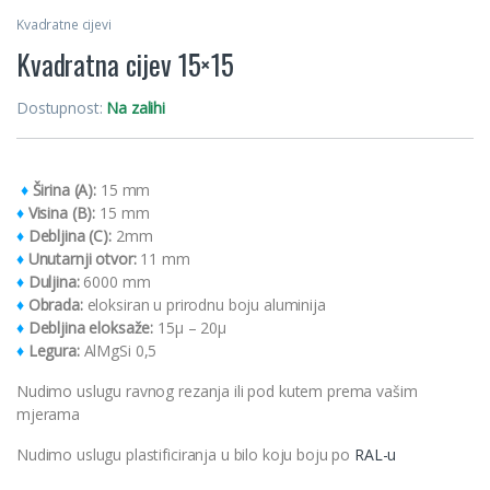
Kvadratne cijevi
Kvadratna cijev 15×15
Dostupnost:
Na zalihi
♦
Širina (A):
15 mm
♦
Visina (B):
15 mm
♦
Debljina (C):
2mm
♦
Unutarnji otvor:
11 mm
♦
Duljina:
6000 mm
♦
Obrada:
eloksiran u prirodnu boju aluminija
♦
Debljina eloksaže:
15μ – 20μ
♦
Legura:
AlMgSi 0,5
Nudimo uslugu ravnog rezanja ili pod kutem prema vašim
mjerama
Nudimo uslugu plastificiranja u bilo koju boju po
RAL-u